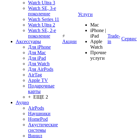
Watch Ultra 3
Watch SE, 3-е
поколение
Услуги
Watch Series 11
Watch Ultra 2
Mac
Watch SE, 2-е
iPhone |
поколение
iPad
Trade-
Сервис
Аксессуары
Акции
Apple
in
Для iPhone
Watch
Для Mac
Прочие
Для iPad
услуги
Для Watch
Для AirPods
AirTag
Apple TV
Подарочные
карты
+ ЕЩЕ 2
Аудио
AirPods
Наушники
HomePod
Акустические
системы
Винил