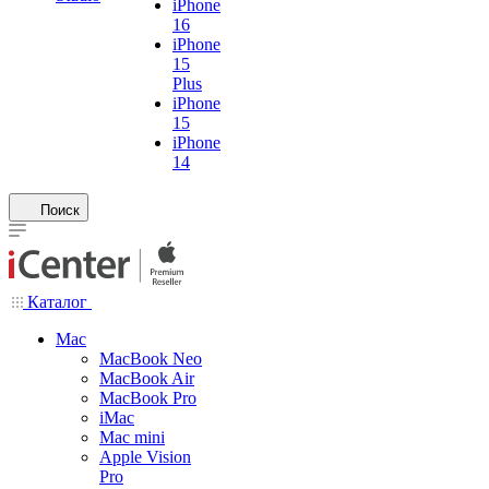
iPhone
16
iPhone
15
Plus
iPhone
15
iPhone
14
Поиск
Каталог
Mac
MacBook Neo
MacBook Air
MacBook Pro
iMac
Mac mini
Apple Vision
Pro