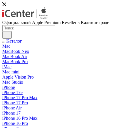
Официальный Apple Premium Reseller в Калининграде
Каталог
Mac
MacBook Neo
MacBook Air
MacBook Pro
iMac
Mac mini
Apple Vision Pro
Mac Studio
iPhone
iPhone 17e
iPhone 17 Pro Max
iPhone 17 Pro
iPhone Air
iPhone 17
iPhone 16 Pro Max
iPhone 16 Pro