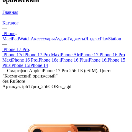
Главная
—
Каталог
—
iPhone
Mac
iPad
Watch
Аксессуары
Аудио
Гаджеты
Яндекс
PlayStation
—
iPhone 17 Pro
iPhone 17e
iPhone 17 Pro Max
iPhone Air
iPhone 17
iPhone 16 Pro
Max
iPhone 16 Pro
iPhone 16e
iPhone 16 Plus
iPhone 16
iPhone 15
Plus
iPhone 15
iPhone 14
—
Смартфон Apple iPhone 17 Pro 256 ГБ (eSIM). Цвет:
"Космический оранжевый"
без RuStore
Артикул:
iph17pro_256CORes_agd