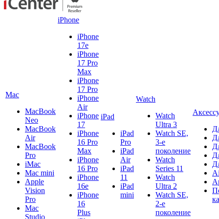
iPhone
iPhone
17e
iPhone
17 Pro
Max
iPhone
17 Pro
Mac
iPhone
Watch
Air
MacBook
Аксесс
iPhone
Watch
iPad
Neo
17
Ultra 3
MacBook
Д
iPhone
iPad
Watch SE,
Air
Д
16 Pro
Pro
3-е
MacBook
Д
Max
iPad
поколение
Pro
Д
iPhone
Air
Watch
iMac
Д
16 Pro
iPad
Series 11
Mac mini
A
iPhone
11
Watch
Apple
A
16e
iPad
Ultra 2
Vision
П
iPhone
mini
Watch SE,
Pro
к
16
2-е
Mac
Plus
поколение
Studio