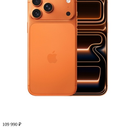
109 990
₽