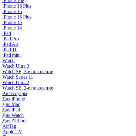
iPhone 16e
iPhone 16 Plus
iPhone 16
iPhone 15 Plus
iPhone 15
iPhone 14
iPad
iPad Pro
iPad Air
iPad 11
iPad mini
Watch
Watch Ultra 3
Watch SE, 3-е поколение
Watch Series 11
Watch Ultra 2
Watch SE, 2-е поколение
Аксессуары
Для iPhone
Для Mac
Для iPad
Для Watch
Для AirPods
AirTag
Apple TV