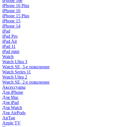
iPhone 16e
iPhone 16 Plus
iPhone 16
iPhone 15 Plus
iPhone 15
iPhone 14
iPad
iPad Pro
iPad Air
iPad 11
iPad mini
Watch
Watch Ultra 3
Watch SE, 3-е поколение
Watch Series 11
Watch Ultra 2
Watch SE, 2-е поколение
Аксессуары
Для iPhone
Для Mac
Для iPad
Для Watch
Для AirPods
AirTag
Apple TV