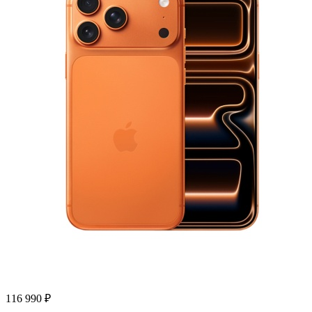
116 990
₽