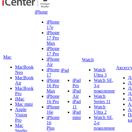
iPhone
iPhone
17e
iPhone
17 Pro
Max
iPhone
17 Pro
Mac
iPhone
Watch
Air
MacBook
Аксесс
iPhone
Watch
iPad
Neo
17
Ultra 3
MacBook
Д
iPhone
iPad
Watch SE,
Air
Д
16 Pro
Pro
3-е
MacBook
Д
Max
iPad
поколение
Pro
Д
iPhone
Air
Watch
iMac
Д
16 Pro
iPad
Series 11
Mac mini
A
iPhone
11
Watch
Apple
A
16e
iPad
Ultra 2
Vision
П
iPhone
mini
Watch SE,
Pro
к
16
2-е
Mac
Plus
поколение
Studio