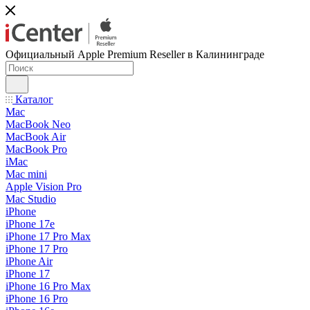
Официальный Apple Premium Reseller в Калининграде
Каталог
Mac
MacBook Neo
MacBook Air
MacBook Pro
iMac
Mac mini
Apple Vision Pro
Mac Studio
iPhone
iPhone 17e
iPhone 17 Pro Max
iPhone 17 Pro
iPhone Air
iPhone 17
iPhone 16 Pro Max
iPhone 16 Pro