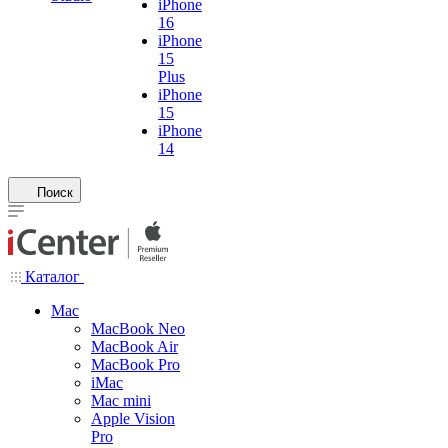
iPhone
16
iPhone
15
Plus
iPhone
15
iPhone
14
Поиск
Каталог
Mac
MacBook Neo
MacBook Air
MacBook Pro
iMac
Mac mini
Apple Vision
Pro