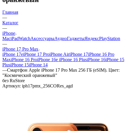
Главная
—
Каталог
—
iPhone
Mac
iPad
Watch
Аксессуары
Аудио
Гаджеты
Яндекс
PlayStation
—
iPhone 17 Pro Max
iPhone 17e
iPhone 17 Pro
iPhone Air
iPhone 17
iPhone 16 Pro
Max
iPhone 16 Pro
iPhone 16e
iPhone 16 Plus
iPhone 16
iPhone 15
Plus
iPhone 15
iPhone 14
—
Смартфон Apple iPhone 17 Pro Max 256 ГБ (eSIM). Цвет:
"Космический оранжевый"
без RuStore
Артикул:
iph17pmx_256CORes_agd