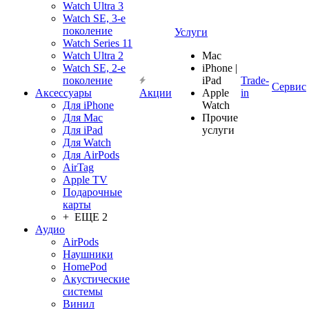
Watch Ultra 3
Watch SE, 3-е
поколение
Услуги
Watch Series 11
Watch Ultra 2
Mac
Watch SE, 2-е
iPhone |
поколение
iPad
Trade-
Сервис
Аксессуары
Акции
Apple
in
Для iPhone
Watch
Для Mac
Прочие
Для iPad
услуги
Для Watch
Для AirPods
AirTag
Apple TV
Подарочные
карты
+ ЕЩЕ 2
Аудио
AirPods
Наушники
HomePod
Акустические
системы
Винил