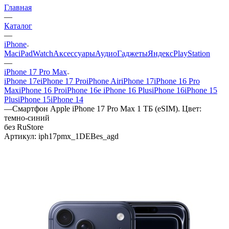
Главная
—
Каталог
—
iPhone
Mac
iPad
Watch
Аксессуары
Аудио
Гаджеты
Яндекс
PlayStation
—
iPhone 17 Pro Max
iPhone 17e
iPhone 17 Pro
iPhone Air
iPhone 17
iPhone 16 Pro
Max
iPhone 16 Pro
iPhone 16e
iPhone 16 Plus
iPhone 16
iPhone 15
Plus
iPhone 15
iPhone 14
—
Смартфон Apple iPhone 17 Pro Max 1 ТБ (eSIM). Цвет:
темно-синий
без RuStore
Артикул:
iph17pmx_1DEBes_agd