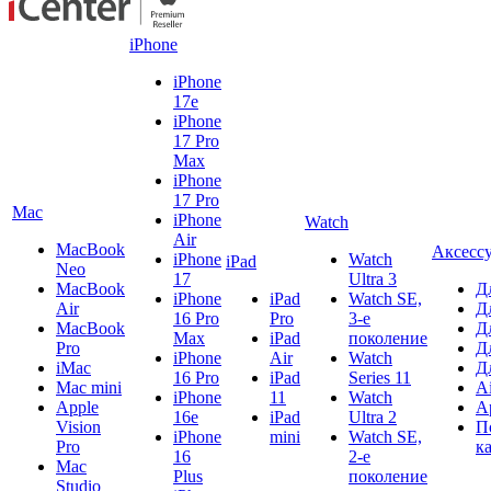
iPhone
iPhone
17e
iPhone
17 Pro
Max
iPhone
17 Pro
Mac
iPhone
Watch
Air
MacBook
Аксесс
iPhone
Watch
iPad
Neo
17
Ultra 3
MacBook
Д
iPhone
iPad
Watch SE,
Air
Д
16 Pro
Pro
3-е
MacBook
Д
Max
iPad
поколение
Pro
Д
iPhone
Air
Watch
iMac
Д
16 Pro
iPad
Series 11
Mac mini
A
iPhone
11
Watch
Apple
A
16e
iPad
Ultra 2
Vision
П
iPhone
mini
Watch SE,
Pro
к
16
2-е
Mac
Plus
поколение
Studio