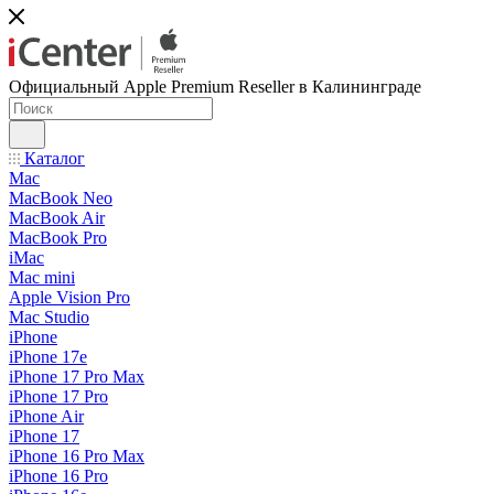
Официальный Apple Premium Reseller в Калининграде
Каталог
Mac
MacBook Neo
MacBook Air
MacBook Pro
iMac
Mac mini
Apple Vision Pro
Mac Studio
iPhone
iPhone 17e
iPhone 17 Pro Max
iPhone 17 Pro
iPhone Air
iPhone 17
iPhone 16 Pro Max
iPhone 16 Pro