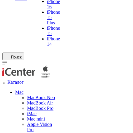
iPhone
16
iPhone
15
Plus
iPhone
15
iPhone
14
Поиск
Каталог
Mac
MacBook Neo
MacBook Air
MacBook Pro
iMac
Mac mini
Apple Vision
Pro