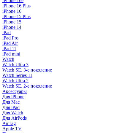
iPhone 16e
iPhone 16 Plus
iPhone 16
iPhone 15 Plus
iPhone 15
iPhone 14
iPad
iPad Pro
iPad Air
iPad 11
iPad mini
Watch
Watch Ultra 3
Watch SE, 3-е поколение
Watch Series 11
Watch Ultra 2
Watch SE, 2-е поколение
Аксессуары
Для iPhone
Для Mac
Для iPad
Для Watch
Для AirPods
AirTag
Apple TV