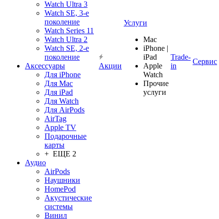
Watch Ultra 3
Watch SE, 3-е
поколение
Услуги
Watch Series 11
Watch Ultra 2
Mac
Watch SE, 2-е
iPhone |
поколение
iPad
Trade-
Сервис
Аксессуары
Акции
Apple
in
Для iPhone
Watch
Для Mac
Прочие
Для iPad
услуги
Для Watch
Для AirPods
AirTag
Apple TV
Подарочные
карты
+ ЕЩЕ 2
Аудио
AirPods
Наушники
HomePod
Акустические
системы
Винил