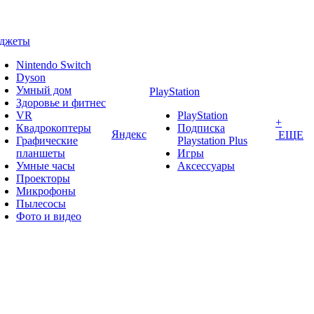
аджеты
Nintendo Switch
Dyson
Умный дом
PlayStation
Здоровье и фитнес
VR
PlayStation
+
Квадрокоптеры
Подписка
Яндекс
ЕЩЕ
Графические
Playstation Plus
планшеты
Игры
Умные часы
Аксессуары
Проекторы
Микрофоны
Пылесосы
Фото и видео