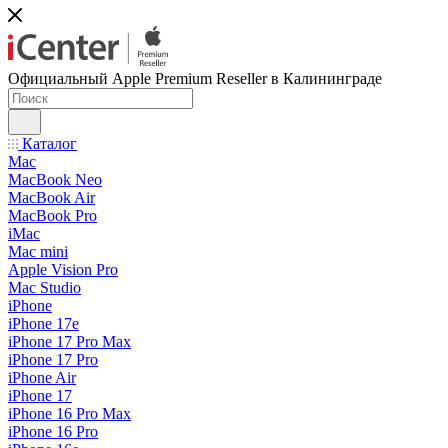
Официальный Apple Premium Reseller в Калининграде
Каталог
Mac
MacBook Neo
MacBook Air
MacBook Pro
iMac
Mac mini
Apple Vision Pro
Mac Studio
iPhone
iPhone 17e
iPhone 17 Pro Max
iPhone 17 Pro
iPhone Air
iPhone 17
iPhone 16 Pro Max
iPhone 16 Pro