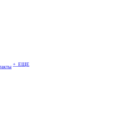
+ ЕЩЕ
такты