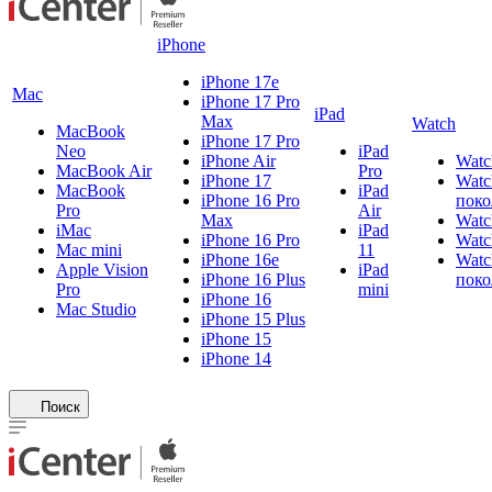
iPhone
iPhone 17e
Mac
iPhone 17 Pro
iPad
Max
Watch
MacBook
iPhone 17 Pro
Neo
iPad
iPhone Air
Watc
MacBook Air
Pro
iPhone 17
Watc
MacBook
iPad
iPhone 16 Pro
поко
Pro
Air
Max
Watc
iMac
iPad
iPhone 16 Pro
Watc
Mac mini
11
iPhone 16e
Watc
Apple Vision
iPad
iPhone 16 Plus
поко
Pro
mini
iPhone 16
Mac Studio
iPhone 15 Plus
iPhone 15
iPhone 14
Поиск