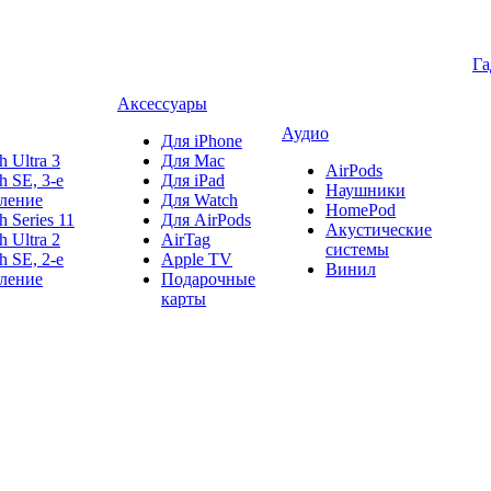
Г
Аксессуары
Аудио
Для iPhone
h Ultra 3
Для Mac
AirPods
h SE, 3-е
Для iPad
Наушники
ление
Для Watch
HomePod
h Series 11
Для AirPods
Акустические
h Ultra 2
AirTag
системы
h SE, 2-е
Apple TV
Винил
ление
Подарочные
карты