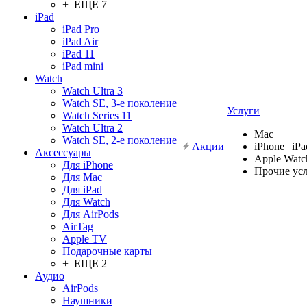
+ ЕЩЕ 7
iPad
iPad Pro
iPad Air
iPad 11
iPad mini
Watch
Watch Ultra 3
Watch SE, 3-е поколение
Услуги
Watch Series 11
Watch Ultra 2
Mac
Watch SE, 2-е поколение
Акции
iPhone | iPa
Аксессуары
Apple Watc
Для iPhone
Прочие ус
Для Mac
Для iPad
Для Watch
Для AirPods
AirTag
Apple TV
Подарочные карты
+ ЕЩЕ 2
Аудио
AirPods
Наушники