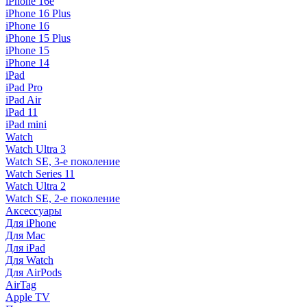
iPhone 16e
iPhone 16 Plus
iPhone 16
iPhone 15 Plus
iPhone 15
iPhone 14
iPad
iPad Pro
iPad Air
iPad 11
iPad mini
Watch
Watch Ultra 3
Watch SE, 3-е поколение
Watch Series 11
Watch Ultra 2
Watch SE, 2-е поколение
Аксессуары
Для iPhone
Для Mac
Для iPad
Для Watch
Для AirPods
AirTag
Apple TV