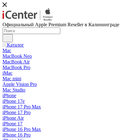
Официальный Apple Premium Reseller в Калининграде
Каталог
Mac
MacBook Neo
MacBook Air
MacBook Pro
iMac
Mac mini
Apple Vision Pro
Mac Studio
iPhone
iPhone 17e
iPhone 17 Pro Max
iPhone 17 Pro
iPhone Air
iPhone 17
iPhone 16 Pro Max
iPhone 16 Pro