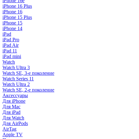
iPhone 16e
iPhone 16 Plus
iPhone 16
iPhone 15 Plus
iPhone 15
iPhone 14
iPad
iPad Pro
iPad Air
iPad 11
iPad mini
Watch
Watch Ultra 3
Watch SE, 3-е поколение
Watch Series 11
Watch Ultra 2
Watch SE, 2-е поколение
Аксессуары
Для iPhone
Для Mac
Для iPad
Для Watch
Для AirPods
AirTag
Apple TV