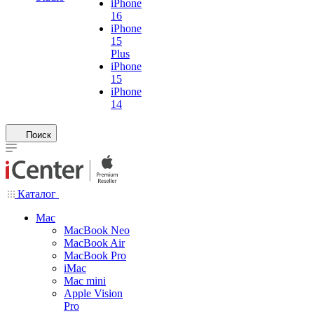
iPhone
16
iPhone
15
Plus
iPhone
15
iPhone
14
Поиск
Каталог
Mac
MacBook Neo
MacBook Air
MacBook Pro
iMac
Mac mini
Apple Vision
Pro