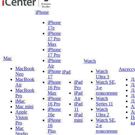
iPhone
iPhone
17e
iPhone
17 Pro
Max
iPhone
17 Pro
Mac
iPhone
Watch
Air
MacBook
Аксесс
iPhone
Watch
iPad
Neo
17
Ultra 3
MacBook
Д
iPhone
iPad
Watch SE,
Air
Д
16 Pro
Pro
3-е
MacBook
Д
Max
iPad
поколение
Pro
Д
iPhone
Air
Watch
iMac
Д
16 Pro
iPad
Series 11
Mac mini
A
iPhone
11
Watch
Apple
A
16e
iPad
Ultra 2
Vision
П
iPhone
mini
Watch SE,
Pro
к
16
2-е
Mac
Plus
поколение
Studio