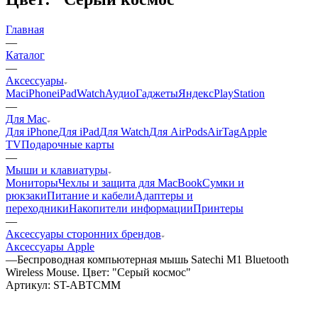
Главная
—
Каталог
—
Аксессуары
Mac
iPhone
iPad
Watch
Аудио
Гаджеты
Яндекс
PlayStation
—
Для Mac
Для iPhone
Для iPad
Для Watch
Для AirPods
AirTag
Apple
TV
Подарочные карты
—
Мыши и клавиатуры
Мониторы
Чехлы и защита для MacBook
Сумки и
рюкзаки
Питание и кабели
Адаптеры и
переходники
Накопители информации
Принтеры
—
Аксессуары сторонних брендов
Аксессуары Apple
—
Беспроводная компьютерная мышь Satechi M1 Bluetooth
Wireless Mouse. Цвет: "Серый космос"
Артикул:
ST-ABTCMM