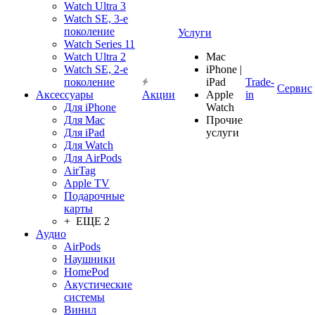
Watch Ultra 3
Watch SE, 3-е
поколение
Услуги
Watch Series 11
Watch Ultra 2
Mac
Watch SE, 2-е
iPhone |
поколение
iPad
Trade-
Сервис
Аксессуары
Акции
Apple
in
Для iPhone
Watch
Для Mac
Прочие
Для iPad
услуги
Для Watch
Для AirPods
AirTag
Apple TV
Подарочные
карты
+ ЕЩЕ 2
Аудио
AirPods
Наушники
HomePod
Акустические
системы
Винил