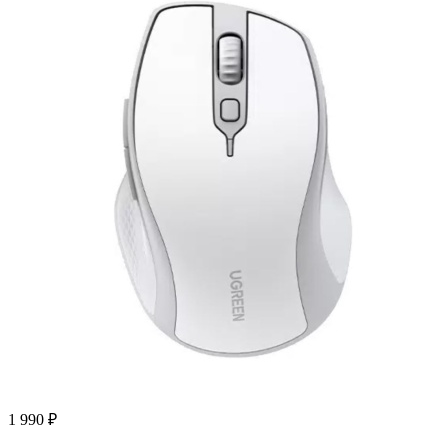
1 990
₽