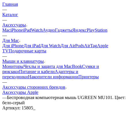
Главная
—
Каталог
—
Аксессуары
Mac
iPhone
iPad
Watch
Аудио
Гаджеты
Яндекс
PlayStation
—
Для Mac
Для iPhone
Для iPad
Для Watch
Для AirPods
AirTag
Apple
TV
Подарочные карты
—
Мыши и клавиатуры
Мониторы
Чехлы и защита для MacBook
Сумки и
рюкзаки
Питание и кабели
Адаптеры и
переходники
Накопители информации
Принтеры
—
Аксессуары сторонних брендов
Аксессуары Apple
—
Беспроводная компьютерная мышь UGREEN MU101. Цвет:
бело-серый
Артикул:
15805_