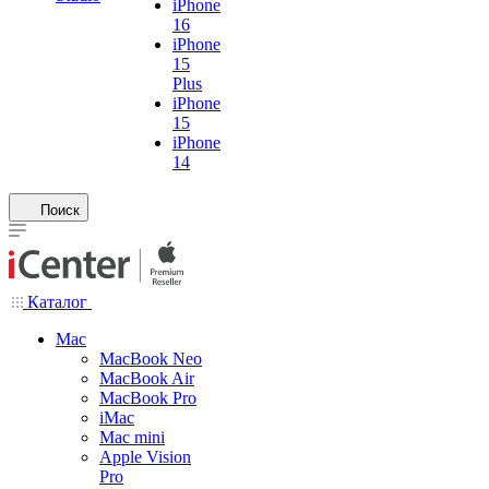
iPhone
16
iPhone
15
Plus
iPhone
15
iPhone
14
Поиск
Каталог
Mac
MacBook Neo
MacBook Air
MacBook Pro
iMac
Mac mini
Apple Vision
Pro