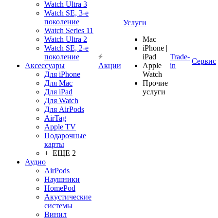
Watch Ultra 3
Watch SE, 3-е
поколение
Услуги
Watch Series 11
Watch Ultra 2
Mac
Watch SE, 2-е
iPhone |
поколение
iPad
Trade-
Сервис
Аксессуары
Акции
Apple
in
Для iPhone
Watch
Для Mac
Прочие
Для iPad
услуги
Для Watch
Для AirPods
AirTag
Apple TV
Подарочные
карты
+ ЕЩЕ 2
Аудио
AirPods
Наушники
HomePod
Акустические
системы
Винил