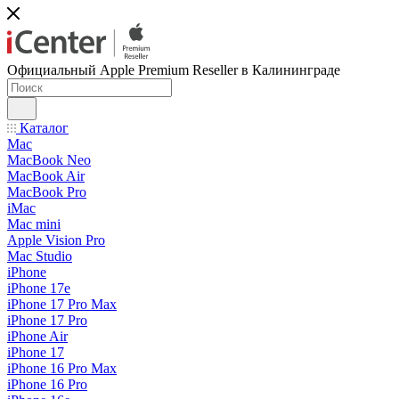
Официальный Apple Premium Reseller в Калининграде
Каталог
Mac
MacBook Neo
MacBook Air
MacBook Pro
iMac
Mac mini
Apple Vision Pro
Mac Studio
iPhone
iPhone 17e
iPhone 17 Pro Max
iPhone 17 Pro
iPhone Air
iPhone 17
iPhone 16 Pro Max
iPhone 16 Pro