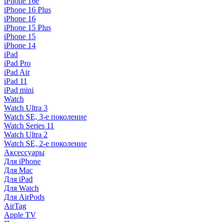
iPhone 16e
iPhone 16 Plus
iPhone 16
iPhone 15 Plus
iPhone 15
iPhone 14
iPad
iPad Pro
iPad Air
iPad 11
iPad mini
Watch
Watch Ultra 3
Watch SE, 3-е поколение
Watch Series 11
Watch Ultra 2
Watch SE, 2-е поколение
Аксессуары
Для iPhone
Для Mac
Для iPad
Для Watch
Для AirPods
AirTag
Apple TV