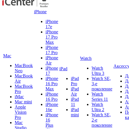
iPhone
iPhone
17e
iPhone
17 Pro
Max
iPhone
17 Pro
Mac
iPhone
Watch
Air
MacBook
Аксесс
iPhone
Watch
iPad
Neo
17
Ultra 3
MacBook
Д
iPhone
iPad
Watch SE,
Air
Д
16 Pro
Pro
3-е
MacBook
Д
Max
iPad
поколение
Pro
Д
iPhone
Air
Watch
iMac
Д
16 Pro
iPad
Series 11
Mac mini
A
iPhone
11
Watch
Apple
A
16e
iPad
Ultra 2
Vision
П
iPhone
mini
Watch SE,
Pro
к
16
2-е
Mac
Plus
поколение
Studio