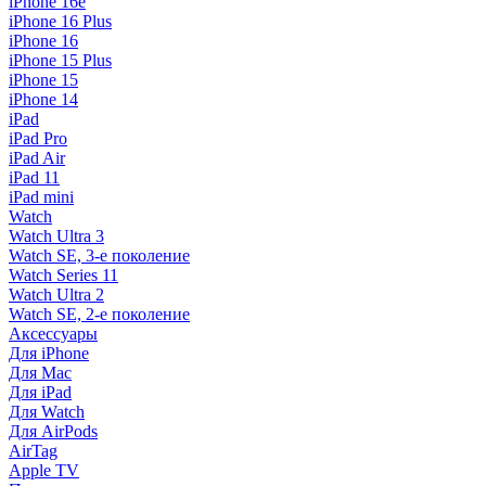
iPhone 16e
iPhone 16 Plus
iPhone 16
iPhone 15 Plus
iPhone 15
iPhone 14
iPad
iPad Pro
iPad Air
iPad 11
iPad mini
Watch
Watch Ultra 3
Watch SE, 3-е поколение
Watch Series 11
Watch Ultra 2
Watch SE, 2-е поколение
Аксессуары
Для iPhone
Для Mac
Для iPad
Для Watch
Для AirPods
AirTag
Apple TV