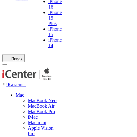
iPhone
16
iPhone
15
Plus
iPhone
15
iPhone
14
Поиск
Каталог
Mac
MacBook Neo
MacBook Air
MacBook Pro
iMac
Mac mini
Apple Vision
Pro