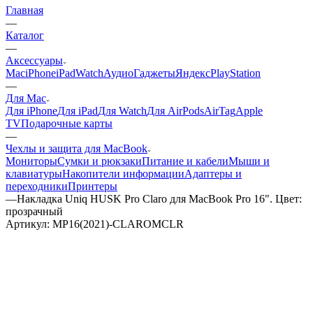
Главная
—
Каталог
—
Аксессуары
Mac
iPhone
iPad
Watch
Аудио
Гаджеты
Яндекс
PlayStation
—
Для Mac
Для iPhone
Для iPad
Для Watch
Для AirPods
AirTag
Apple
TV
Подарочные карты
—
Чехлы и защита для MacBook
Мониторы
Сумки и рюкзаки
Питание и кабели
Мыши и
клавиатуры
Накопители информации
Адаптеры и
переходники
Принтеры
—
Накладка Uniq HUSK Pro Claro для MacBook Pro 16". Цвет:
прозрачный
Артикул:
MP16(2021)-CLAROMCLR