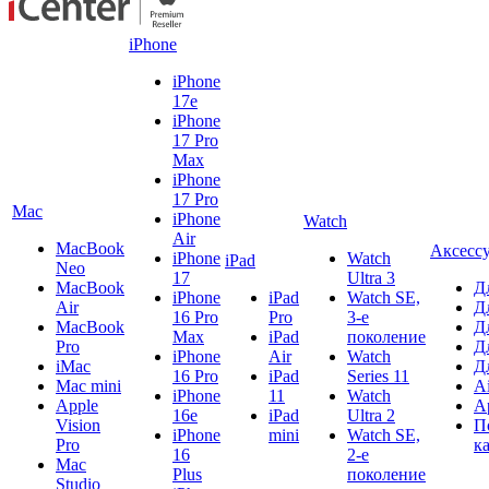
iPhone
iPhone
17e
iPhone
17 Pro
Max
iPhone
17 Pro
Mac
iPhone
Watch
Air
MacBook
Аксесс
iPhone
Watch
iPad
Neo
17
Ultra 3
MacBook
Д
iPhone
iPad
Watch SE,
Air
Д
16 Pro
Pro
3-е
MacBook
Д
Max
iPad
поколение
Pro
Д
iPhone
Air
Watch
iMac
Д
16 Pro
iPad
Series 11
Mac mini
A
iPhone
11
Watch
Apple
A
16e
iPad
Ultra 2
Vision
П
iPhone
mini
Watch SE,
Pro
к
16
2-е
Mac
Plus
поколение
Studio