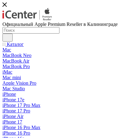
Официальный Apple Premium Reseller в Калининграде
Каталог
Mac
MacBook Neo
MacBook Air
MacBook Pro
iMac
Mac mini
Apple Vision Pro
Mac Studio
iPhone
iPhone 17e
iPhone 17 Pro Max
iPhone 17 Pro
iPhone Air
iPhone 17
iPhone 16 Pro Max
iPhone 16 Pro