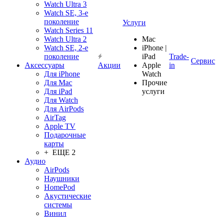
Watch Ultra 3
Watch SE, 3-е
поколение
Услуги
Watch Series 11
Watch Ultra 2
Mac
Watch SE, 2-е
iPhone |
поколение
iPad
Trade-
Сервис
Аксессуары
Акции
Apple
in
Для iPhone
Watch
Для Mac
Прочие
Для iPad
услуги
Для Watch
Для AirPods
AirTag
Apple TV
Подарочные
карты
+ ЕЩЕ 2
Аудио
AirPods
Наушники
HomePod
Акустические
системы
Винил