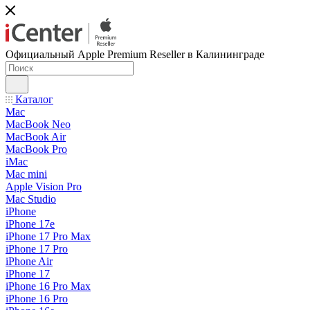
Официальный Apple Premium Reseller в Калининграде
Каталог
Mac
MacBook Neo
MacBook Air
MacBook Pro
iMac
Mac mini
Apple Vision Pro
Mac Studio
iPhone
iPhone 17e
iPhone 17 Pro Max
iPhone 17 Pro
iPhone Air
iPhone 17
iPhone 16 Pro Max
iPhone 16 Pro