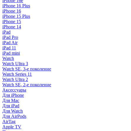
iPhone 16e
iPhone 16 Plus
iPhone 16
iPhone 15 Plus
iPhone 15
iPhone 14
iPad
iPad Pro
iPad Air
iPad 11
iPad mini
Watch
Watch Ultra 3
Watch SE, 3-е поколение
Watch Series 11
Watch Ultra 2
Watch SE, 2-е поколение
Аксессуары
Для iPhone
Для Mac
Для iPad
Для Watch
Для AirPods
AirTag
Apple TV