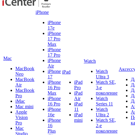
iPhone
iPhone
17e
iPhone
17 Pro
Max
iPhone
17 Pro
Mac
iPhone
Watch
Air
MacBook
Аксесс
iPhone
Watch
iPad
Neo
17
Ultra 3
MacBook
Д
iPhone
iPad
Watch SE,
Air
Д
16 Pro
Pro
3-е
MacBook
Д
Max
iPad
поколение
Pro
Д
iPhone
Air
Watch
iMac
Д
16 Pro
iPad
Series 11
Mac mini
A
iPhone
11
Watch
Apple
A
16e
iPad
Ultra 2
Vision
П
iPhone
mini
Watch SE,
Pro
к
16
2-е
Mac
Plus
поколение
Studio