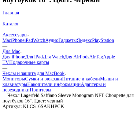
Главная
—
Каталог
—
Аксессуары
Mac
iPhone
iPad
Watch
Аудио
Гаджеты
Яндекс
PlayStation
—
Для Mac
Для iPhone
Для iPad
Для Watch
Для AirPods
AirTag
Apple
TV
Подарочные карты
—
Чехлы и защита для MacBook
Мониторы
Сумки и рюкзаки
Питание и кабели
Мыши и
клавиатуры
Накопители информации
Адаптеры и
переходники
Принтеры
—
Чехол Lagerfeld Saffiano Sleeve Monogram NFT Choupette для
ноутбуков 16". Цвет: черный
Артикул:
KLCS16SAKHPCK