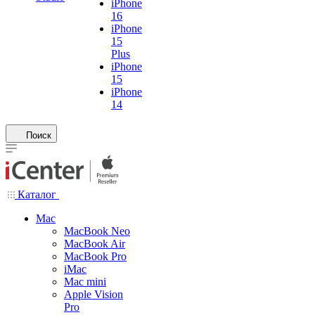
iPhone
16
iPhone
15
Plus
iPhone
15
iPhone
14
Поиск
Каталог
Mac
MacBook Neo
MacBook Air
MacBook Pro
iMac
Mac mini
Apple Vision
Pro