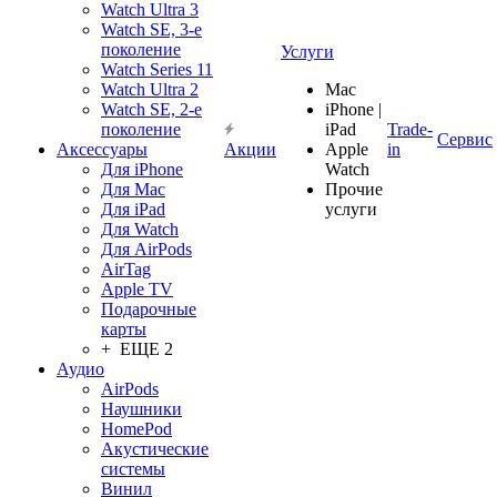
Watch Ultra 3
Watch SE, 3-е
поколение
Услуги
Watch Series 11
Watch Ultra 2
Mac
Watch SE, 2-е
iPhone |
поколение
iPad
Trade-
Сервис
Аксессуары
Акции
Apple
in
Для iPhone
Watch
Для Mac
Прочие
Для iPad
услуги
Для Watch
Для AirPods
AirTag
Apple TV
Подарочные
карты
+ ЕЩЕ 2
Аудио
AirPods
Наушники
HomePod
Акустические
системы
Винил