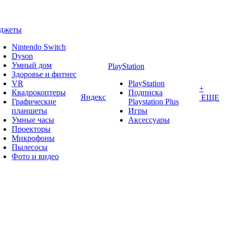
аджеты
Nintendo Switch
Dyson
Умный дом
PlayStation
Здоровье и фитнес
VR
PlayStation
+
Квадрокоптеры
Подписка
Яндекс
ЕЩЕ
Графические
Playstation Plus
планшеты
Игры
Умные часы
Аксессуары
Проекторы
Микрофоны
Пылесосы
Фото и видео