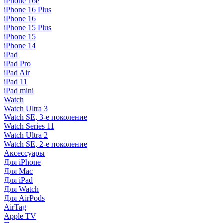
iPhone 16e
iPhone 16 Plus
iPhone 16
iPhone 15 Plus
iPhone 15
iPhone 14
iPad
iPad Pro
iPad Air
iPad 11
iPad mini
Watch
Watch Ultra 3
Watch SE, 3-е поколение
Watch Series 11
Watch Ultra 2
Watch SE, 2-е поколение
Аксессуары
Для iPhone
Для Mac
Для iPad
Для Watch
Для AirPods
AirTag
Apple TV