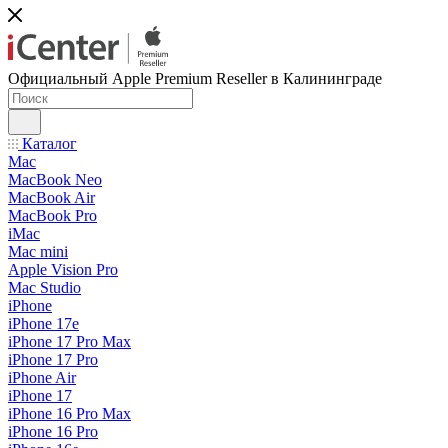
Официальный Apple Premium Reseller в Калининграде
Каталог
Mac
MacBook Neo
MacBook Air
MacBook Pro
iMac
Mac mini
Apple Vision Pro
Mac Studio
iPhone
iPhone 17e
iPhone 17 Pro Max
iPhone 17 Pro
iPhone Air
iPhone 17
iPhone 16 Pro Max
iPhone 16 Pro