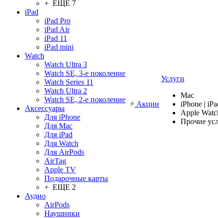
+ ЕЩЕ 7
iPad
iPad Pro
iPad Air
iPad 11
iPad mini
Watch
Watch Ultra 3
Watch SE, 3-е поколение
Услуги
Watch Series 11
Watch Ultra 2
Mac
Watch SE, 2-е поколение
Акции
iPhone | iPa
Аксессуары
Apple Watc
Для iPhone
Прочие ус
Для Mac
Для iPad
Для Watch
Для AirPods
AirTag
Apple TV
Подарочные карты
+ ЕЩЕ 2
Аудио
AirPods
Наушники