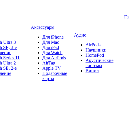
Г
Аксессуары
Аудио
Для iPhone
h Ultra 3
Для Mac
AirPods
h SE, 3-е
Для iPad
Наушники
ление
Для Watch
HomePod
h Series 11
Для AirPods
Акустические
h Ultra 2
AirTag
системы
h SE, 2-е
Apple TV
Винил
ление
Подарочные
карты