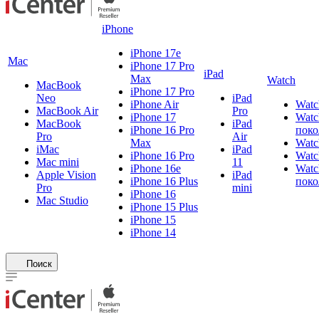
iPhone
iPhone 17e
Mac
iPhone 17 Pro
iPad
Max
Watch
MacBook
iPhone 17 Pro
Neo
iPad
iPhone Air
Watc
MacBook Air
Pro
iPhone 17
Watc
MacBook
iPad
iPhone 16 Pro
поко
Pro
Air
Max
Watc
iMac
iPad
iPhone 16 Pro
Watc
Mac mini
11
iPhone 16e
Watc
Apple Vision
iPad
iPhone 16 Plus
поко
Pro
mini
iPhone 16
Mac Studio
iPhone 15 Plus
iPhone 15
iPhone 14
Поиск