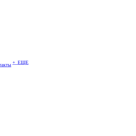
+ ЕЩЕ
такты