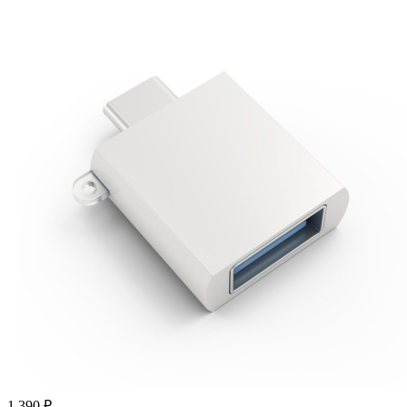
1 390
₽