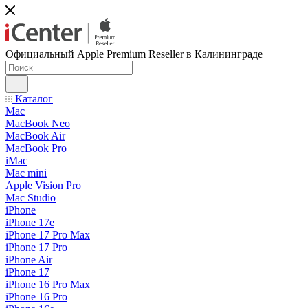
Официальный Apple Premium Reseller в Калининграде
Каталог
Mac
MacBook Neo
MacBook Air
MacBook Pro
iMac
Mac mini
Apple Vision Pro
Mac Studio
iPhone
iPhone 17e
iPhone 17 Pro Max
iPhone 17 Pro
iPhone Air
iPhone 17
iPhone 16 Pro Max
iPhone 16 Pro