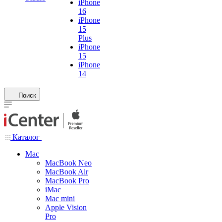
iPhone
16
iPhone
15
Plus
iPhone
15
iPhone
14
Поиск
Каталог
Mac
MacBook Neo
MacBook Air
MacBook Pro
iMac
Mac mini
Apple Vision
Pro