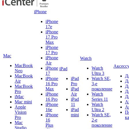
iPhone
iPhone
17e
iPhone
17 Pro
Max
iPhone
17 Pro
Mac
iPhone
Watch
Air
MacBook
Аксесс
iPhone
Watch
iPad
Neo
17
Ultra 3
MacBook
Д
iPhone
iPad
Watch SE,
Air
Д
16 Pro
Pro
3-е
MacBook
Д
Max
iPad
поколение
Pro
Д
iPhone
Air
Watch
iMac
Д
16 Pro
iPad
Series 11
Mac mini
A
iPhone
11
Watch
Apple
A
16e
iPad
Ultra 2
Vision
П
iPhone
mini
Watch SE,
Pro
к
16
2-е
Mac
Plus
поколение
Studio