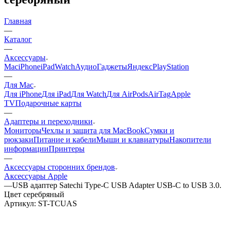
Главная
—
Каталог
—
Аксессуары
Mac
iPhone
iPad
Watch
Аудио
Гаджеты
Яндекс
PlayStation
—
Для Mac
Для iPhone
Для iPad
Для Watch
Для AirPods
AirTag
Apple
TV
Подарочные карты
—
Адаптеры и переходники
Мониторы
Чехлы и защита для MacBook
Сумки и
рюкзаки
Питание и кабели
Мыши и клавиатуры
Накопители
информации
Принтеры
—
Аксессуары сторонних брендов
Аксессуары Apple
—
USB адаптер Satechi Type-C USB Adapter USB-C to USB 3.0.
Цвет серебряный
Артикул:
ST-TCUAS