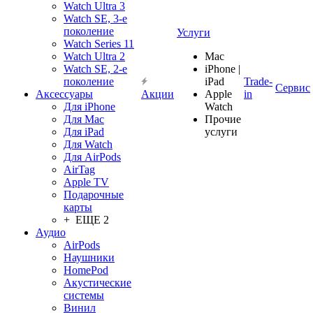
Watch Ultra 3
Watch SE, 3-е
поколение
Услуги
Watch Series 11
Watch Ultra 2
Mac
Watch SE, 2-е
iPhone |
поколение
iPad
Trade-
Сервис
Аксессуары
Акции
Apple
in
Для iPhone
Watch
Для Mac
Прочие
Для iPad
услуги
Для Watch
Для AirPods
AirTag
Apple TV
Подарочные
карты
+ ЕЩЕ 2
Аудио
AirPods
Наушники
HomePod
Акустические
системы
Винил