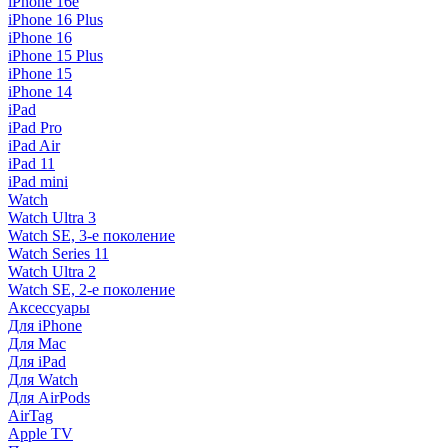
iPhone 16e
iPhone 16 Plus
iPhone 16
iPhone 15 Plus
iPhone 15
iPhone 14
iPad
iPad Pro
iPad Air
iPad 11
iPad mini
Watch
Watch Ultra 3
Watch SE, 3-е поколение
Watch Series 11
Watch Ultra 2
Watch SE, 2-е поколение
Аксессуары
Для iPhone
Для Mac
Для iPad
Для Watch
Для AirPods
AirTag
Apple TV