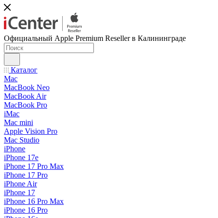
Официальный Apple Premium Reseller в Калининграде
Каталог
Mac
MacBook Neo
MacBook Air
MacBook Pro
iMac
Mac mini
Apple Vision Pro
Mac Studio
iPhone
iPhone 17e
iPhone 17 Pro Max
iPhone 17 Pro
iPhone Air
iPhone 17
iPhone 16 Pro Max
iPhone 16 Pro