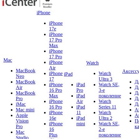
iPhone
iPhone
17e
iPhone
17 Pro
Max
iPhone
17 Pro
Mac
iPhone
Watch
Air
MacBook
Аксесс
iPhone
Watch
iPad
Neo
17
Ultra 3
MacBook
Д
iPhone
iPad
Watch SE,
Air
Д
16 Pro
Pro
3-е
MacBook
Д
Max
iPad
поколение
Pro
Д
iPhone
Air
Watch
iMac
Д
16 Pro
iPad
Series 11
Mac mini
A
iPhone
11
Watch
Apple
A
16e
iPad
Ultra 2
Vision
П
iPhone
mini
Watch SE,
Pro
к
16
2-е
Mac
Plus
поколение
Studio