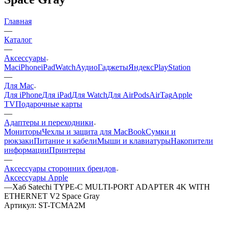
Главная
—
Каталог
—
Аксессуары
Mac
iPhone
iPad
Watch
Аудио
Гаджеты
Яндекс
PlayStation
—
Для Mac
Для iPhone
Для iPad
Для Watch
Для AirPods
AirTag
Apple
TV
Подарочные карты
—
Адаптеры и переходники
Мониторы
Чехлы и защита для MacBook
Сумки и
рюкзаки
Питание и кабели
Мыши и клавиатуры
Накопители
информации
Принтеры
—
Аксессуары сторонних брендов
Аксессуары Apple
—
Хаб Satechi TYPE-C MULTI-PORT ADAPTER 4K WITH
ETHERNET V2 Space Gray
Артикул:
ST-TCMA2M