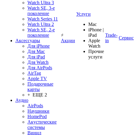
Watch Ultra 3
Watch SE, 3-е
поколение
Услуги
Watch Series 11
Watch Ultra 2
Mac
Watch SE, 2-е
iPhone |
поколение
iPad
Trade-
Сервис
Аксессуары
Акции
Apple
in
Для iPhone
Watch
Для Mac
Прочие
Для iPad
услуги
Для Watch
Для AirPods
AirTag
Apple TV
Подарочные
карты
+ ЕЩЕ 2
Аудио
AirPods
Наушники
HomePod
Акустические
системы
Винил