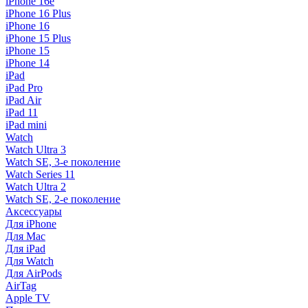
iPhone 16e
iPhone 16 Plus
iPhone 16
iPhone 15 Plus
iPhone 15
iPhone 14
iPad
iPad Pro
iPad Air
iPad 11
iPad mini
Watch
Watch Ultra 3
Watch SE, 3-е поколение
Watch Series 11
Watch Ultra 2
Watch SE, 2-е поколение
Аксессуары
Для iPhone
Для Mac
Для iPad
Для Watch
Для AirPods
AirTag
Apple TV