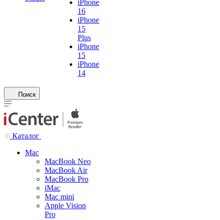
iPhone
16
iPhone
15
Plus
iPhone
15
iPhone
14
Поиск
Каталог
Mac
MacBook Neo
MacBook Air
MacBook Pro
iMac
Mac mini
Apple Vision
Pro