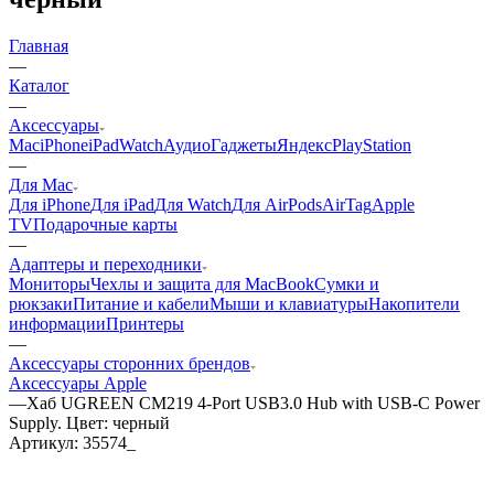
Главная
—
Каталог
—
Аксессуары
Mac
iPhone
iPad
Watch
Аудио
Гаджеты
Яндекс
PlayStation
—
Для Mac
Для iPhone
Для iPad
Для Watch
Для AirPods
AirTag
Apple
TV
Подарочные карты
—
Адаптеры и переходники
Мониторы
Чехлы и защита для MacBook
Сумки и
рюкзаки
Питание и кабели
Мыши и клавиатуры
Накопители
информации
Принтеры
—
Аксессуары сторонних брендов
Аксессуары Apple
—
Хаб UGREEN CM219 4-Port USB3.0 Hub with USB-C Power
Supply. Цвет: черный
Артикул:
35574_