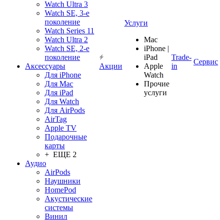
Watch Ultra 3
Watch SE, 3-е
поколение
Услуги
Watch Series 11
Watch Ultra 2
Mac
Watch SE, 2-е
iPhone |
поколение
iPad
Trade-
Сервис
Аксессуары
Акции
Apple
in
Для iPhone
Watch
Для Mac
Прочие
Для iPad
услуги
Для Watch
Для AirPods
AirTag
Apple TV
Подарочные
карты
+ ЕЩЕ 2
Аудио
AirPods
Наушники
HomePod
Акустические
системы
Винил