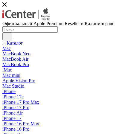
Официальный Apple Premium Reseller в Калининграде
Каталог
Mac
MacBook Neo
MacBook Air
MacBook Pro
iMac
Mac mini
Apple Vision Pro
Mac Studio
iPhone
iPhone 17e
iPhone 17 Pro Max
iPhone 17 Pro
iPhone Air
iPhone 17
iPhone 16 Pro Max
iPhone 16 Pro