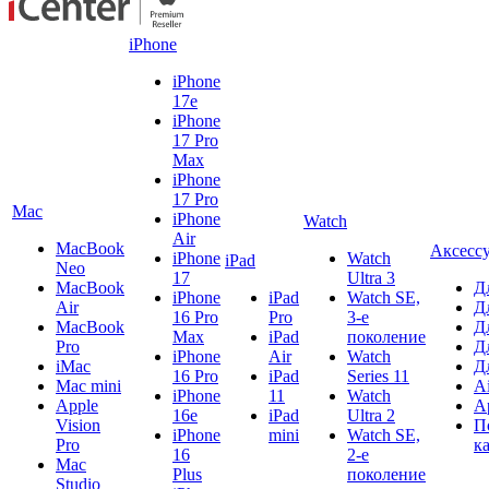
iPhone
iPhone
17e
iPhone
17 Pro
Max
iPhone
17 Pro
Mac
iPhone
Watch
Air
MacBook
Аксесс
iPhone
Watch
iPad
Neo
17
Ultra 3
MacBook
Д
iPhone
iPad
Watch SE,
Air
Д
16 Pro
Pro
3-е
MacBook
Д
Max
iPad
поколение
Pro
Д
iPhone
Air
Watch
iMac
Д
16 Pro
iPad
Series 11
Mac mini
A
iPhone
11
Watch
Apple
A
16e
iPad
Ultra 2
Vision
П
iPhone
mini
Watch SE,
Pro
к
16
2-е
Mac
Plus
поколение
Studio