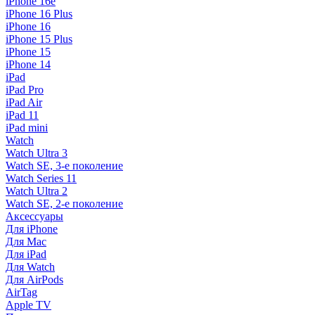
iPhone 16e
iPhone 16 Plus
iPhone 16
iPhone 15 Plus
iPhone 15
iPhone 14
iPad
iPad Pro
iPad Air
iPad 11
iPad mini
Watch
Watch Ultra 3
Watch SE, 3-е поколение
Watch Series 11
Watch Ultra 2
Watch SE, 2-е поколение
Аксессуары
Для iPhone
Для Mac
Для iPad
Для Watch
Для AirPods
AirTag
Apple TV