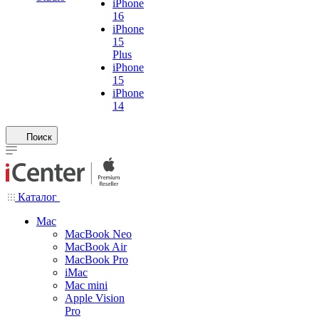
iPhone
16
iPhone
15
Plus
iPhone
15
iPhone
14
Поиск
Каталог
Mac
MacBook Neo
MacBook Air
MacBook Pro
iMac
Mac mini
Apple Vision
Pro