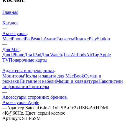
Главная
—
Каталог
—
Аксессуары
Mac
iPhone
iPad
Watch
Аудио
Гаджеты
Яндекс
PlayStation
—
Для Mac
Для iPhone
Для iPad
Для Watch
Для AirPods
AirTag
Apple
TV
Подарочные карты
—
Адаптеры и переходники
Мониторы
Чехлы и защита для MacBook
Сумки и
рюкзаки
Питание и кабели
Мыши и клавиатуры
Накопители
информации
Принтеры
—
Аксессуары сторонних брендов
Аксессуары Apple
—
Адаптер Satechi 6-in-1 1хUSB-C+2xUSB-A+HDMI
4K@60Hz. Цвет: серый космос
Артикул:
ST-P6SM