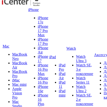
iPhone
iPhone
17e
iPhone
17 Pro
Max
iPhone
17 Pro
Mac
iPhone
Watch
Air
MacBook
Аксесс
iPhone
Watch
iPad
Neo
17
Ultra 3
MacBook
Д
iPhone
iPad
Watch SE,
Air
Д
16 Pro
Pro
3-е
MacBook
Д
Max
iPad
поколение
Pro
Д
iPhone
Air
Watch
iMac
Д
16 Pro
iPad
Series 11
Mac mini
A
iPhone
11
Watch
Apple
A
16e
iPad
Ultra 2
Vision
П
iPhone
mini
Watch SE,
Pro
к
16
2-е
Mac
Plus
поколение
Studio