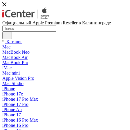
Официальный Apple Premium Reseller в Калининграде
Каталог
Mac
MacBook Neo
MacBook Air
MacBook Pro
iMac
Mac mini
Apple Vision Pro
Mac Studio
iPhone
iPhone 17e
iPhone 17 Pro Max
iPhone 17 Pro
iPhone Air
iPhone 17
iPhone 16 Pro Max
iPhone 16 Pro