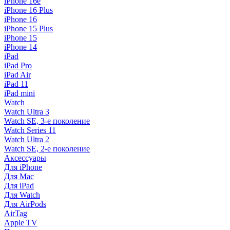
iPhone 16e
iPhone 16 Plus
iPhone 16
iPhone 15 Plus
iPhone 15
iPhone 14
iPad
iPad Pro
iPad Air
iPad 11
iPad mini
Watch
Watch Ultra 3
Watch SE, 3-е поколение
Watch Series 11
Watch Ultra 2
Watch SE, 2-е поколение
Аксессуары
Для iPhone
Для Mac
Для iPad
Для Watch
Для AirPods
AirTag
Apple TV