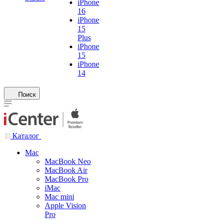
iPhone
16
iPhone
15
Plus
iPhone
15
iPhone
14
Поиск
Каталог
Mac
MacBook Neo
MacBook Air
MacBook Pro
iMac
Mac mini
Apple Vision
Pro