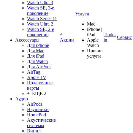
Watch Ultra 3
Watch SE, 3-е
поколение
Услуги
Watch Series 11
Watch Ultra 2
Mac
Watch SE, 2-е
iPhone |
поколение
iPad
Trade-
Сервис
Аксессуары
Акции
Apple
in
Для iPhone
Watch
Для Mac
Прочие
Для iPad
услуги
Для Watch
Для AirPods
AirTag
Apple TV
Подарочные
карты
+ ЕЩЕ 2
Аудио
AirPods
Наушники
HomePod
Акустические
системы
Винил