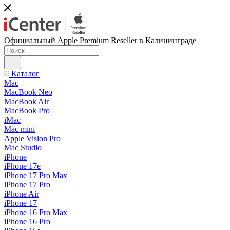
Официальный Apple Premium Reseller в Калининграде
Каталог
Mac
MacBook Neo
MacBook Air
MacBook Pro
iMac
Mac mini
Apple Vision Pro
Mac Studio
iPhone
iPhone 17e
iPhone 17 Pro Max
iPhone 17 Pro
iPhone Air
iPhone 17
iPhone 16 Pro Max
iPhone 16 Pro