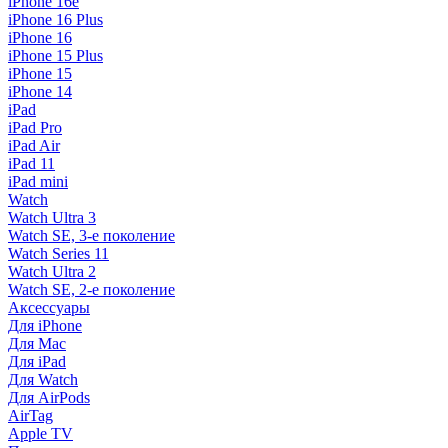
iPhone 16e
iPhone 16 Plus
iPhone 16
iPhone 15 Plus
iPhone 15
iPhone 14
iPad
iPad Pro
iPad Air
iPad 11
iPad mini
Watch
Watch Ultra 3
Watch SE, 3-е поколение
Watch Series 11
Watch Ultra 2
Watch SE, 2-е поколение
Аксессуары
Для iPhone
Для Mac
Для iPad
Для Watch
Для AirPods
AirTag
Apple TV