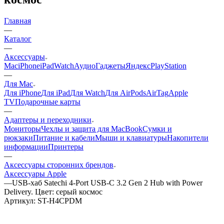
Главная
—
Каталог
—
Аксессуары
Mac
iPhone
iPad
Watch
Аудио
Гаджеты
Яндекс
PlayStation
—
Для Mac
Для iPhone
Для iPad
Для Watch
Для AirPods
AirTag
Apple
TV
Подарочные карты
—
Адаптеры и переходники
Мониторы
Чехлы и защита для MacBook
Сумки и
рюкзаки
Питание и кабели
Мыши и клавиатуры
Накопители
информации
Принтеры
—
Аксессуары сторонних брендов
Аксессуары Apple
—
USB-хаб Satechi 4-Port USB-C 3.2 Gen 2 Hub with Power
Delivery. Цвет: серый космос
Артикул:
ST-H4CPDM