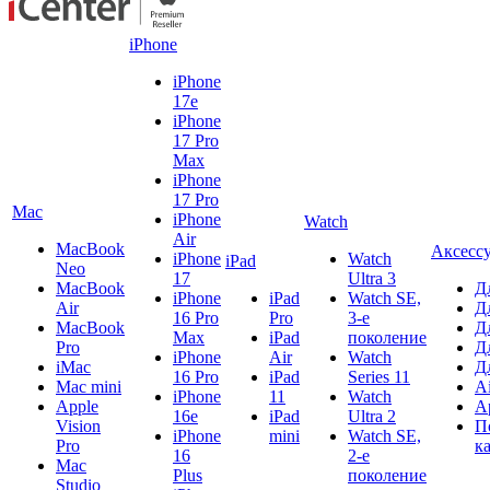
iPhone
iPhone
17e
iPhone
17 Pro
Max
iPhone
17 Pro
Mac
iPhone
Watch
Air
MacBook
Аксесс
iPhone
Watch
iPad
Neo
17
Ultra 3
MacBook
Д
iPhone
iPad
Watch SE,
Air
Д
16 Pro
Pro
3-е
MacBook
Д
Max
iPad
поколение
Pro
Д
iPhone
Air
Watch
iMac
Д
16 Pro
iPad
Series 11
Mac mini
A
iPhone
11
Watch
Apple
A
16e
iPad
Ultra 2
Vision
П
iPhone
mini
Watch SE,
Pro
к
16
2-е
Mac
Plus
поколение
Studio