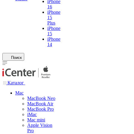
iPhone
16
iPhone
15
Plus
iPhone
15
iPhone
14
Поиск
Каталог
Mac
MacBook Neo
MacBook Air
MacBook Pro
iMac
Mac mini
Apple Vision
Pro