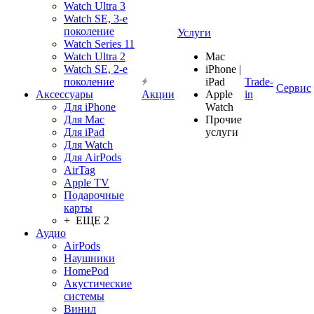
Watch Ultra 3
Watch SE, 3-е
поколение
Услуги
Watch Series 11
Watch Ultra 2
Mac
Watch SE, 2-е
iPhone |
поколение
iPad
Trade-
Сервис
Аксессуары
Акции
Apple
in
Для iPhone
Watch
Для Mac
Прочие
Для iPad
услуги
Для Watch
Для AirPods
AirTag
Apple TV
Подарочные
карты
+ ЕЩЕ 2
Аудио
AirPods
Наушники
HomePod
Акустические
системы
Винил