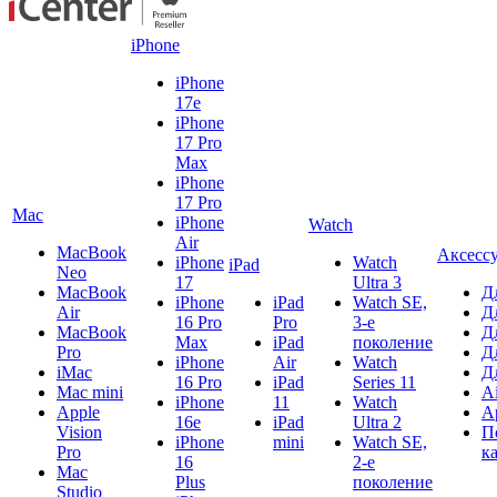
iPhone
iPhone
17e
iPhone
17 Pro
Max
iPhone
17 Pro
Mac
iPhone
Watch
Air
MacBook
Аксесс
iPhone
Watch
iPad
Neo
17
Ultra 3
MacBook
Д
iPhone
iPad
Watch SE,
Air
Д
16 Pro
Pro
3-е
MacBook
Д
Max
iPad
поколение
Pro
Д
iPhone
Air
Watch
iMac
Д
16 Pro
iPad
Series 11
Mac mini
A
iPhone
11
Watch
Apple
A
16e
iPad
Ultra 2
Vision
П
iPhone
mini
Watch SE,
Pro
к
16
2-е
Mac
Plus
поколение
Studio