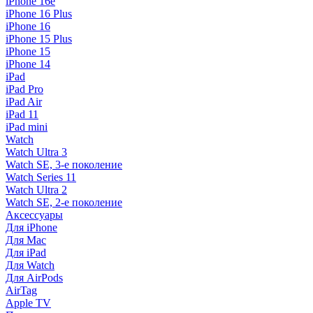
iPhone 16e
iPhone 16 Plus
iPhone 16
iPhone 15 Plus
iPhone 15
iPhone 14
iPad
iPad Pro
iPad Air
iPad 11
iPad mini
Watch
Watch Ultra 3
Watch SE, 3-е поколение
Watch Series 11
Watch Ultra 2
Watch SE, 2-е поколение
Аксессуары
Для iPhone
Для Mac
Для iPad
Для Watch
Для AirPods
AirTag
Apple TV