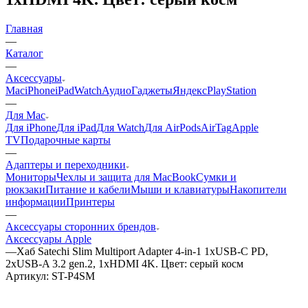
Главная
—
Каталог
—
Аксессуары
Mac
iPhone
iPad
Watch
Аудио
Гаджеты
Яндекс
PlayStation
—
Для Mac
Для iPhone
Для iPad
Для Watch
Для AirPods
AirTag
Apple
TV
Подарочные карты
—
Адаптеры и переходники
Мониторы
Чехлы и защита для MacBook
Сумки и
рюкзаки
Питание и кабели
Мыши и клавиатуры
Накопители
информации
Принтеры
—
Аксессуары сторонних брендов
Аксессуары Apple
—
Хаб Satechi Slim Multiport Adapter 4-in-1 1xUSB-C PD,
2xUSB-A 3.2 gen.2, 1xHDMI 4K. Цвет: серый косм
Артикул:
ST-P4SM