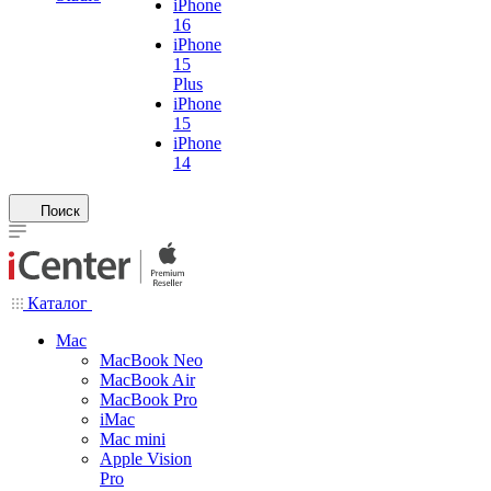
iPhone
16
iPhone
15
Plus
iPhone
15
iPhone
14
Поиск
Каталог
Mac
MacBook Neo
MacBook Air
MacBook Pro
iMac
Mac mini
Apple Vision
Pro