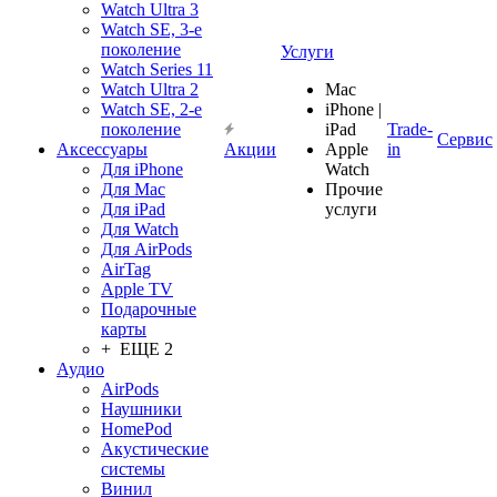
Watch Ultra 3
Watch SE, 3-е
поколение
Услуги
Watch Series 11
Watch Ultra 2
Mac
Watch SE, 2-е
iPhone |
поколение
iPad
Trade-
Сервис
Аксессуары
Акции
Apple
in
Для iPhone
Watch
Для Mac
Прочие
Для iPad
услуги
Для Watch
Для AirPods
AirTag
Apple TV
Подарочные
карты
+ ЕЩЕ 2
Аудио
AirPods
Наушники
HomePod
Акустические
системы
Винил