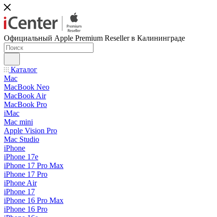
Официальный Apple Premium Reseller в Калининграде
Каталог
Mac
MacBook Neo
MacBook Air
MacBook Pro
iMac
Mac mini
Apple Vision Pro
Mac Studio
iPhone
iPhone 17e
iPhone 17 Pro Max
iPhone 17 Pro
iPhone Air
iPhone 17
iPhone 16 Pro Max
iPhone 16 Pro