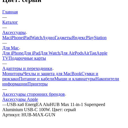
Главная
—
Каталог
—
Аксессуары
Mac
iPhone
iPad
Watch
Аудио
Гаджеты
Яндекс
PlayStation
—
Для Mac
Для iPhone
Для iPad
Для Watch
Для AirPods
AirTag
Apple
TV
Подарочные карты
—
Адаптеры и переходники
Мониторы
Чехлы и защита для MacBook
Сумки и
рюкзаки
Питание и кабели
Мыши и клавиатуры
Накопители
информации
Принтеры
—
Аксессуары сторонних брендов
Аксессуары Apple
—
USB-хаб EnergEA AluHUB Max 11-in-1 Superspeed
Aluminium USB-C 100W. Цвет: серый
Артикул:
HUB-MAX-GUN