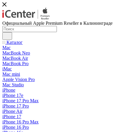
Официальный Apple Premium Reseller в Калининграде
Каталог
Mac
MacBook Neo
MacBook Air
MacBook Pro
iMac
Mac mini
Apple Vision Pro
Mac Studio
iPhone
iPhone 17e
iPhone 17 Pro Max
iPhone 17 Pro
iPhone Air
iPhone 17
iPhone 16 Pro Max
iPhone 16 Pro