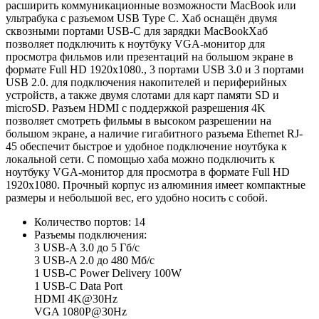
расширить коммуникационные возможности MacBook или
ультрабука с разъемом USB Type C. Хаб оснащён двумя
сквозными портами USB-C для зарядки MacBookХаб
позволяет подключить к ноутбуку VGA-монитор для
просмотра фильмов или презентаций на большом экране в
формате Full HD 1920x1080., 3 портами USB 3.0 и 3 портами
USB 2.0. для подключения накопителей и периферийных
устройств, а также двумя слотами для карт памяти SD и
microSD. Разъем HDMI с поддержкой разрешения 4K
позволяет смотреть фильмы в высоком разрешении на
большом экране, а наличие гигабитного разъема Ethernet RJ-
45 обеспечит быстрое и удобное подключение ноутбука к
локальной сети. С помощью хаба можно подключить к
ноутбуку VGA-монитор для просмотра в формате Full HD
1920x1080. Прочный корпус из алюминия имеет компактные
размеры и небольшой вес, его удобно носить с собой.
Количество портов: 14
Разъемы подключения:
3 USB-A 3.0 до 5 Гб/с
3 USB-A 2.0 до 480 Мб/с
1 USB-C Power Delivery 100W
1 USB-C Data Port
HDMI 4K@30Hz
VGA 1080P@30Hz