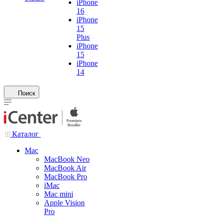
iPhone
16
iPhone
15
Plus
iPhone
15
iPhone
14
Поиск
Каталог
Mac
MacBook Neo
MacBook Air
MacBook Pro
iMac
Mac mini
Apple Vision
Pro