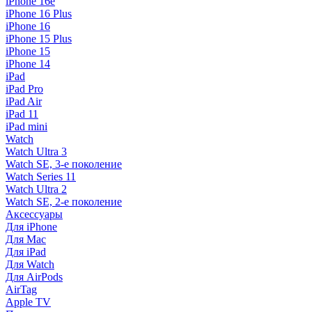
iPhone 16e
iPhone 16 Plus
iPhone 16
iPhone 15 Plus
iPhone 15
iPhone 14
iPad
iPad Pro
iPad Air
iPad 11
iPad mini
Watch
Watch Ultra 3
Watch SE, 3-е поколение
Watch Series 11
Watch Ultra 2
Watch SE, 2-е поколение
Аксессуары
Для iPhone
Для Mac
Для iPad
Для Watch
Для AirPods
AirTag
Apple TV