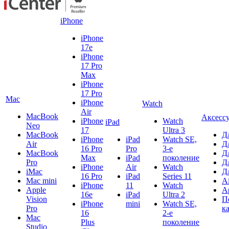
iPhone
iPhone
17e
iPhone
17 Pro
Max
iPhone
17 Pro
Mac
iPhone
Watch
Air
MacBook
Аксесс
iPhone
Watch
iPad
Neo
17
Ultra 3
MacBook
Д
iPhone
iPad
Watch SE,
Air
Д
16 Pro
Pro
3-е
MacBook
Д
Max
iPad
поколение
Pro
Д
iPhone
Air
Watch
iMac
Д
16 Pro
iPad
Series 11
Mac mini
A
iPhone
11
Watch
Apple
A
16e
iPad
Ultra 2
Vision
П
iPhone
mini
Watch SE,
Pro
к
16
2-е
Mac
Plus
поколение
Studio