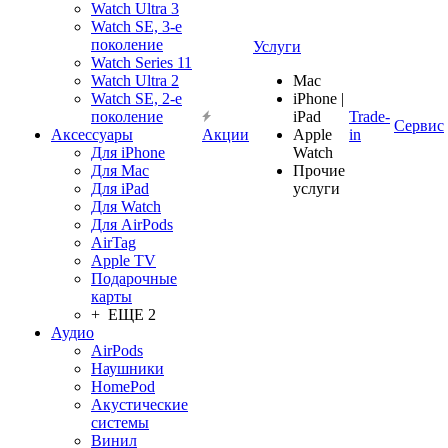
Watch Ultra 3
Watch SE, 3-е
поколение
Услуги
Watch Series 11
Watch Ultra 2
Mac
Watch SE, 2-е
iPhone |
поколение
iPad
Trade-
Сервис
Аксессуары
Акции
Apple
in
Для iPhone
Watch
Для Mac
Прочие
Для iPad
услуги
Для Watch
Для AirPods
AirTag
Apple TV
Подарочные
карты
+ ЕЩЕ 2
Аудио
AirPods
Наушники
HomePod
Акустические
системы
Винил