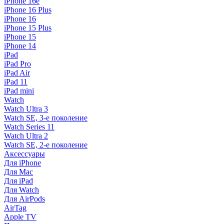
iPhone 16e
iPhone 16 Plus
iPhone 16
iPhone 15 Plus
iPhone 15
iPhone 14
iPad
iPad Pro
iPad Air
iPad 11
iPad mini
Watch
Watch Ultra 3
Watch SE, 3-е поколение
Watch Series 11
Watch Ultra 2
Watch SE, 2-е поколение
Аксессуары
Для iPhone
Для Mac
Для iPad
Для Watch
Для AirPods
AirTag
Apple TV