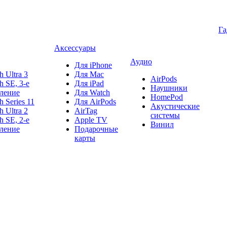
Г
Аксессуары
Аудио
Для iPhone
h Ultra 3
Для Mac
AirPods
h SE, 3-е
Для iPad
Наушники
ление
Для Watch
HomePod
h Series 11
Для AirPods
Акустические
h Ultra 2
AirTag
системы
h SE, 2-е
Apple TV
Винил
ление
Подарочные
карты