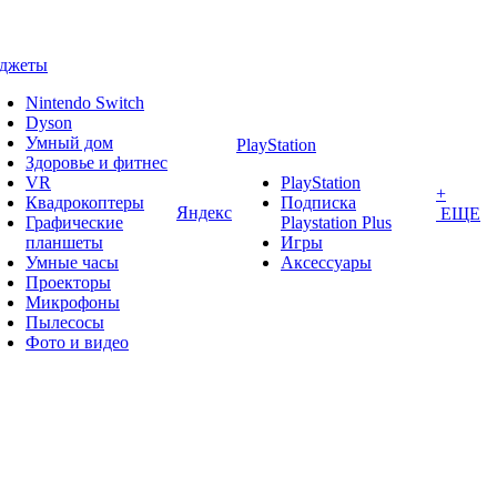
аджеты
Nintendo Switch
Dyson
Умный дом
PlayStation
Здоровье и фитнес
VR
PlayStation
+
Квадрокоптеры
Подписка
Яндекс
ЕЩЕ
Графические
Playstation Plus
планшеты
Игры
Умные часы
Аксессуары
Проекторы
Микрофоны
Пылесосы
Фото и видео