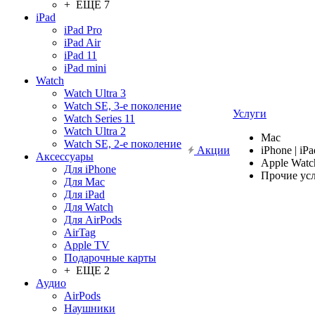
+ ЕЩЕ 7
iPad
iPad Pro
iPad Air
iPad 11
iPad mini
Watch
Watch Ultra 3
Watch SE, 3-е поколение
Услуги
Watch Series 11
Watch Ultra 2
Mac
Watch SE, 2-е поколение
Акции
iPhone | iPa
Аксессуары
Apple Watc
Для iPhone
Прочие ус
Для Mac
Для iPad
Для Watch
Для AirPods
AirTag
Apple TV
Подарочные карты
+ ЕЩЕ 2
Аудио
AirPods
Наушники