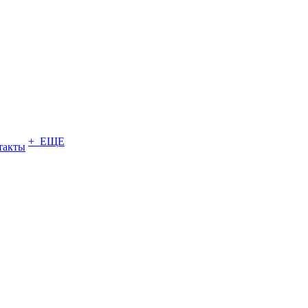
+ ЕЩЕ
такты