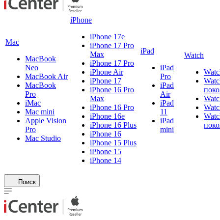
iPhone
iPhone 17e
Mac
iPhone 17 Pro
iPad
Max
Watch
MacBook
iPhone 17 Pro
Neo
iPad
iPhone Air
Watc
MacBook Air
Pro
iPhone 17
Watc
MacBook
iPad
iPhone 16 Pro
поко
Pro
Air
Max
Watc
iMac
iPad
iPhone 16 Pro
Watc
Mac mini
11
iPhone 16e
Watc
Apple Vision
iPad
iPhone 16 Plus
поко
Pro
mini
iPhone 16
Mac Studio
iPhone 15 Plus
iPhone 15
iPhone 14
Поиск