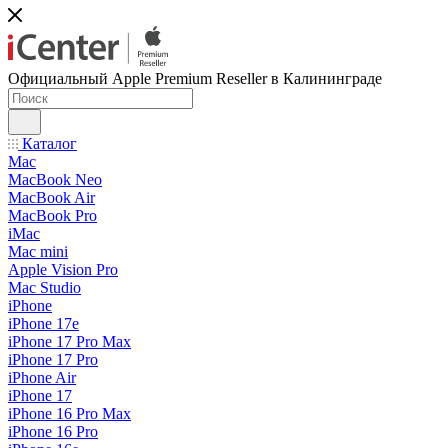
Официальный Apple Premium Reseller в Калининграде
Каталог
Mac
MacBook Neo
MacBook Air
MacBook Pro
iMac
Mac mini
Apple Vision Pro
Mac Studio
iPhone
iPhone 17e
iPhone 17 Pro Max
iPhone 17 Pro
iPhone Air
iPhone 17
iPhone 16 Pro Max
iPhone 16 Pro