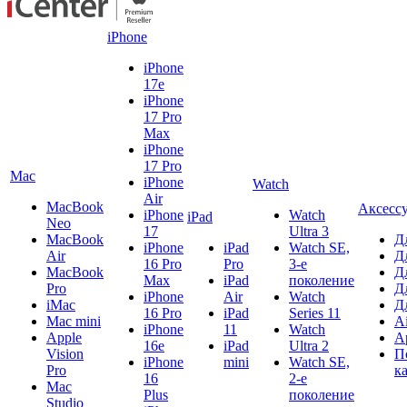
iPhone
iPhone
17e
iPhone
17 Pro
Max
iPhone
17 Pro
Mac
iPhone
Watch
Air
MacBook
Аксесс
iPhone
Watch
iPad
Neo
17
Ultra 3
MacBook
Д
iPhone
iPad
Watch SE,
Air
Д
16 Pro
Pro
3-е
MacBook
Д
Max
iPad
поколение
Pro
Д
iPhone
Air
Watch
iMac
Д
16 Pro
iPad
Series 11
Mac mini
A
iPhone
11
Watch
Apple
A
16e
iPad
Ultra 2
Vision
П
iPhone
mini
Watch SE,
Pro
к
16
2-е
Mac
Plus
поколение
Studio