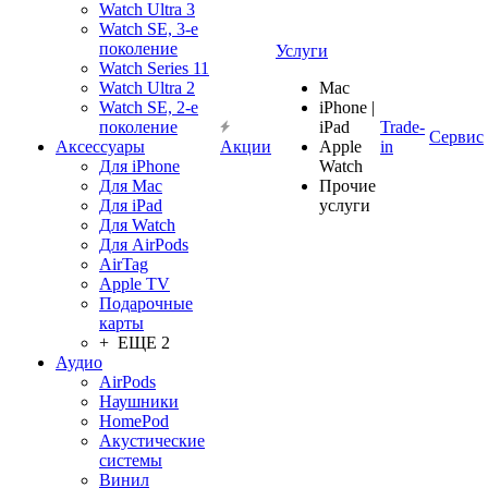
Watch Ultra 3
Watch SE, 3-е
поколение
Услуги
Watch Series 11
Watch Ultra 2
Mac
Watch SE, 2-е
iPhone |
поколение
iPad
Trade-
Сервис
Аксессуары
Акции
Apple
in
Для iPhone
Watch
Для Mac
Прочие
Для iPad
услуги
Для Watch
Для AirPods
AirTag
Apple TV
Подарочные
карты
+ ЕЩЕ 2
Аудио
AirPods
Наушники
HomePod
Акустические
системы
Винил