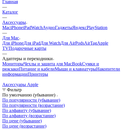
Главная
—
Каталог
—
Аксессуары
Mac
iPhone
iPad
Watch
Аудио
Гаджеты
Яндекс
PlayStation
—
Для Mac
Для iPhone
Для iPad
Для Watch
Для AirPods
AirTag
Apple
TV
Подарочные карты
—
Адаптеры и переходники
Мониторы
Чехлы и защита для MacBook
Сумки и
рюкзаки
Питание и кабели
Мыши и клавиатуры
Накопители
информации
Принтеры
Аксессуары Apple
А
Фильтр
По умолчанию (убывание)
По популярности (убывание)
По популярности (возрастание)
По алфавиту (убывание)
По алфавиту (возрастание)
По цене (убывание)
По цене (возрастание)