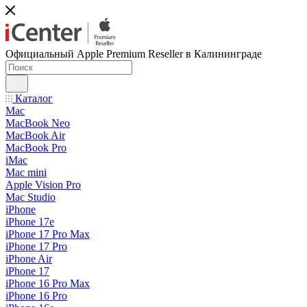
Официальный Apple Premium Reseller в Калининграде
Каталог
Mac
MacBook Neo
MacBook Air
MacBook Pro
iMac
Mac mini
Apple Vision Pro
Mac Studio
iPhone
iPhone 17e
iPhone 17 Pro Max
iPhone 17 Pro
iPhone Air
iPhone 17
iPhone 16 Pro Max
iPhone 16 Pro