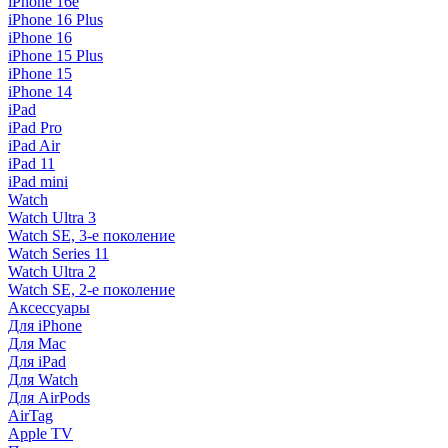
iPhone 16e
iPhone 16 Plus
iPhone 16
iPhone 15 Plus
iPhone 15
iPhone 14
iPad
iPad Pro
iPad Air
iPad 11
iPad mini
Watch
Watch Ultra 3
Watch SE, 3-е поколение
Watch Series 11
Watch Ultra 2
Watch SE, 2-е поколение
Аксессуары
Для iPhone
Для Mac
Для iPad
Для Watch
Для AirPods
AirTag
Apple TV