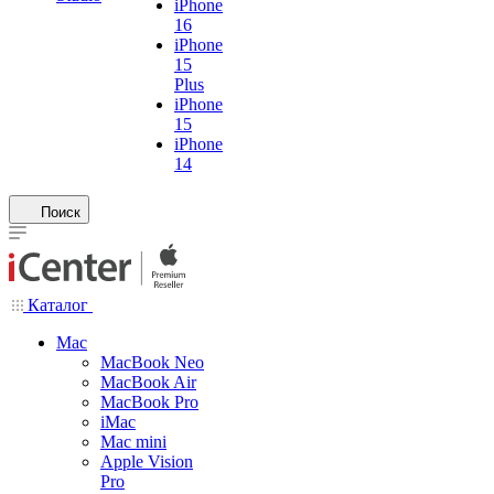
iPhone
16
iPhone
15
Plus
iPhone
15
iPhone
14
Поиск
Каталог
Mac
MacBook Neo
MacBook Air
MacBook Pro
iMac
Mac mini
Apple Vision
Pro