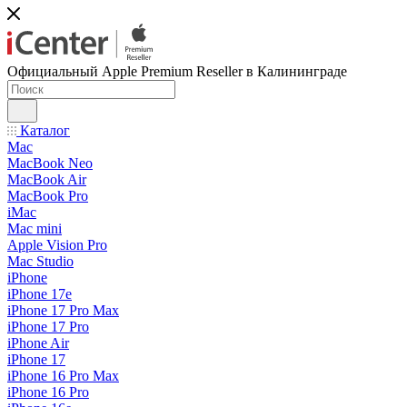
Официальный Apple Premium Reseller в Калининграде
Каталог
Mac
MacBook Neo
MacBook Air
MacBook Pro
iMac
Mac mini
Apple Vision Pro
Mac Studio
iPhone
iPhone 17e
iPhone 17 Pro Max
iPhone 17 Pro
iPhone Air
iPhone 17
iPhone 16 Pro Max
iPhone 16 Pro