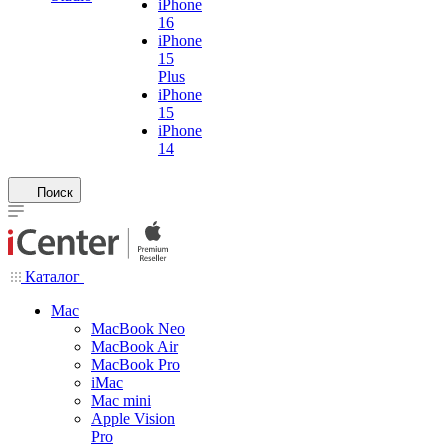
iPhone
16
iPhone
15
Plus
iPhone
15
iPhone
14
Поиск
Каталог
Mac
MacBook Neo
MacBook Air
MacBook Pro
iMac
Mac mini
Apple Vision
Pro