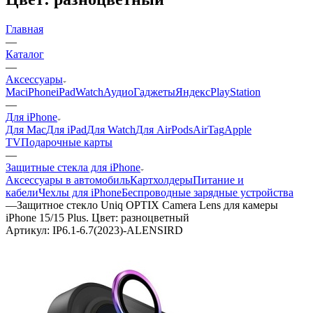
Главная
—
Каталог
—
Аксессуары
Mac
iPhone
iPad
Watch
Аудио
Гаджеты
Яндекс
PlayStation
—
Для iPhone
Для Mac
Для iPad
Для Watch
Для AirPods
AirTag
Apple
TV
Подарочные карты
—
Защитные стекла для iPhone
Аксессуары в автомобиль
Картхолдеры
Питание и
кабели
Чехлы для iPhone
Беспроводные зарядные устройства
—
Защитное стекло Uniq OPTIX Camera Lens для камеры
iPhone 15/15 Plus. Цвет: разноцветный
Артикул:
IP6.1-6.7(2023)-ALENSIRD