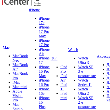
iPhone
iPhone
17e
iPhone
17 Pro
Max
iPhone
17 Pro
Mac
iPhone
Watch
Air
MacBook
Аксесс
iPhone
Watch
iPad
Neo
17
Ultra 3
MacBook
Д
iPhone
iPad
Watch SE,
Air
Д
16 Pro
Pro
3-е
MacBook
Д
Max
iPad
поколение
Pro
Д
iPhone
Air
Watch
iMac
Д
16 Pro
iPad
Series 11
Mac mini
A
iPhone
11
Watch
Apple
A
16e
iPad
Ultra 2
Vision
П
iPhone
mini
Watch SE,
Pro
к
16
2-е
Mac
Plus
поколение
Studio