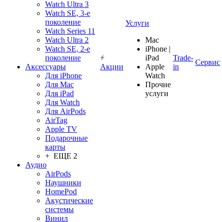
Watch Ultra 3
Watch SE, 3-е
поколение
Услуги
Watch Series 11
Watch Ultra 2
Mac
Watch SE, 2-е
iPhone |
поколение
iPad
Trade-
Сервис
Аксессуары
Акции
Apple
in
Для iPhone
Watch
Для Mac
Прочие
Для iPad
услуги
Для Watch
Для AirPods
AirTag
Apple TV
Подарочные
карты
+ ЕЩЕ 2
Аудио
AirPods
Наушники
HomePod
Акустические
системы
Винил