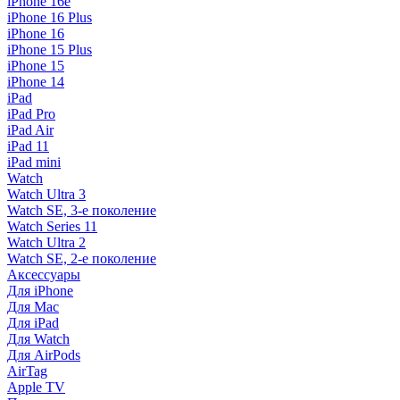
iPhone 16e
iPhone 16 Plus
iPhone 16
iPhone 15 Plus
iPhone 15
iPhone 14
iPad
iPad Pro
iPad Air
iPad 11
iPad mini
Watch
Watch Ultra 3
Watch SE, 3-е поколение
Watch Series 11
Watch Ultra 2
Watch SE, 2-е поколение
Аксессуары
Для iPhone
Для Mac
Для iPad
Для Watch
Для AirPods
AirTag
Apple TV