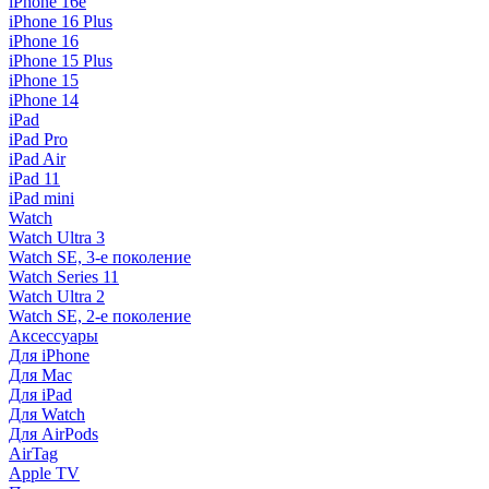
iPhone 16e
iPhone 16 Plus
iPhone 16
iPhone 15 Plus
iPhone 15
iPhone 14
iPad
iPad Pro
iPad Air
iPad 11
iPad mini
Watch
Watch Ultra 3
Watch SE, 3-е поколение
Watch Series 11
Watch Ultra 2
Watch SE, 2-е поколение
Аксессуары
Для iPhone
Для Mac
Для iPad
Для Watch
Для AirPods
AirTag
Apple TV