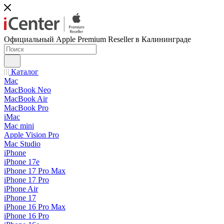
Официальный Apple Premium Reseller в Калининграде
Каталог
Mac
MacBook Neo
MacBook Air
MacBook Pro
iMac
Mac mini
Apple Vision Pro
Mac Studio
iPhone
iPhone 17e
iPhone 17 Pro Max
iPhone 17 Pro
iPhone Air
iPhone 17
iPhone 16 Pro Max
iPhone 16 Pro