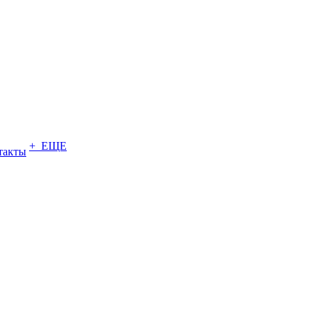
+ ЕЩЕ
такты