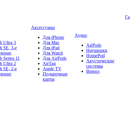
Г
Аксессуары
Аудио
Для iPhone
h Ultra 3
Для Mac
AirPods
h SE, 3-е
Для iPad
Наушники
ление
Для Watch
HomePod
h Series 11
Для AirPods
Акустические
h Ultra 2
AirTag
системы
h SE, 2-е
Apple TV
Винил
ление
Подарочные
карты