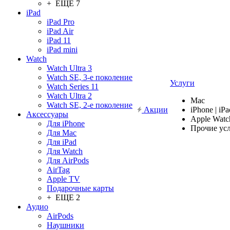
+ ЕЩЕ 7
iPad
iPad Pro
iPad Air
iPad 11
iPad mini
Watch
Watch Ultra 3
Watch SE, 3-е поколение
Услуги
Watch Series 11
Watch Ultra 2
Mac
Watch SE, 2-е поколение
Акции
iPhone | iPa
Аксессуары
Apple Watc
Для iPhone
Прочие ус
Для Mac
Для iPad
Для Watch
Для AirPods
AirTag
Apple TV
Подарочные карты
+ ЕЩЕ 2
Аудио
AirPods
Наушники