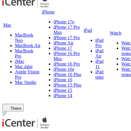
iPhone
iPhone 17e
Mac
iPhone 17 Pro
iPad
Max
Watch
MacBook
iPhone 17 Pro
Neo
iPad
iPhone Air
Watc
MacBook Air
Pro
iPhone 17
Watc
MacBook
iPad
iPhone 16 Pro
поко
Pro
Air
Max
Watc
iMac
iPad
iPhone 16 Pro
Watc
Mac mini
11
iPhone 16e
Watc
Apple Vision
iPad
iPhone 16 Plus
поко
Pro
mini
iPhone 16
Mac Studio
iPhone 15 Plus
iPhone 15
iPhone 14
Поиск