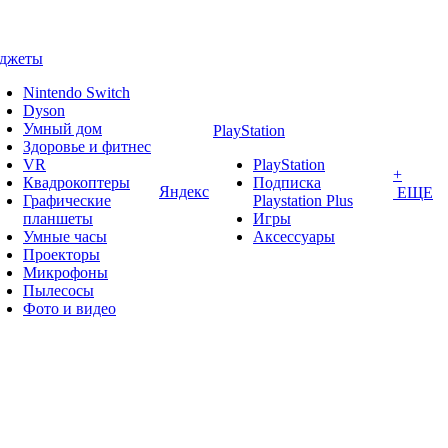
аджеты
Nintendo Switch
Dyson
Умный дом
PlayStation
Здоровье и фитнес
VR
PlayStation
+
Квадрокоптеры
Подписка
Яндекс
ЕЩЕ
Графические
Playstation Plus
планшеты
Игры
Умные часы
Аксессуары
Проекторы
Микрофоны
Пылесосы
Фото и видео