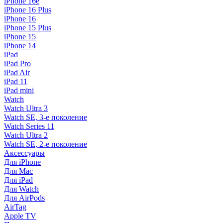
iPhone 16e
iPhone 16 Plus
iPhone 16
iPhone 15 Plus
iPhone 15
iPhone 14
iPad
iPad Pro
iPad Air
iPad 11
iPad mini
Watch
Watch Ultra 3
Watch SE, 3-е поколение
Watch Series 11
Watch Ultra 2
Watch SE, 2-е поколение
Аксессуары
Для iPhone
Для Mac
Для iPad
Для Watch
Для AirPods
AirTag
Apple TV