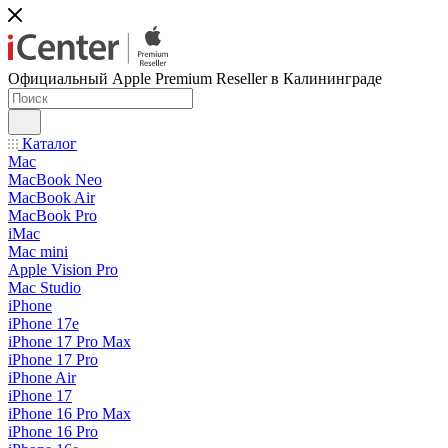
Официальный Apple Premium Reseller в Калининграде
Каталог
Mac
MacBook Neo
MacBook Air
MacBook Pro
iMac
Mac mini
Apple Vision Pro
Mac Studio
iPhone
iPhone 17e
iPhone 17 Pro Max
iPhone 17 Pro
iPhone Air
iPhone 17
iPhone 16 Pro Max
iPhone 16 Pro