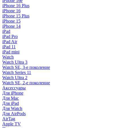
iPhone 16e
iPhone 16 Plus
iPhone 16
iPhone 15 Plus
iPhone 15
iPhone 14
iPad
iPad Pro
iPad Air
iPad 11
iPad mini
Watch
Watch Ultra 3
Watch SE, 3-е поколение
Watch Series 11
Watch Ultra 2
Watch SE, 2-е поколение
Аксессуары
Для iPhone
Для Mac
Для iPad
Для Watch
Для AirPods
AirTag
Apple TV