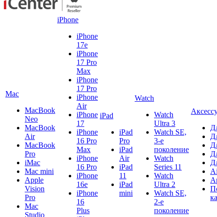
iPhone
iPhone
17e
iPhone
17 Pro
Max
iPhone
17 Pro
Mac
iPhone
Watch
Air
MacBook
Аксесс
iPhone
Watch
iPad
Neo
17
Ultra 3
MacBook
Д
iPhone
iPad
Watch SE,
Air
Д
16 Pro
Pro
3-е
MacBook
Д
Max
iPad
поколение
Pro
Д
iPhone
Air
Watch
iMac
Д
16 Pro
iPad
Series 11
Mac mini
A
iPhone
11
Watch
Apple
A
16e
iPad
Ultra 2
Vision
П
iPhone
mini
Watch SE,
Pro
к
16
2-е
Mac
Plus
поколение
Studio