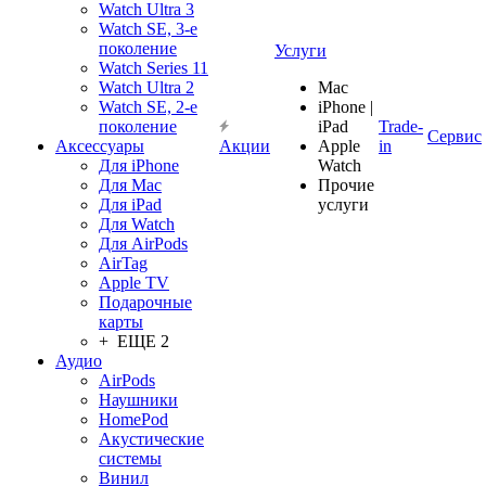
Watch Ultra 3
Watch SE, 3-е
поколение
Услуги
Watch Series 11
Watch Ultra 2
Mac
Watch SE, 2-е
iPhone |
поколение
iPad
Trade-
Сервис
Аксессуары
Акции
Apple
in
Для iPhone
Watch
Для Mac
Прочие
Для iPad
услуги
Для Watch
Для AirPods
AirTag
Apple TV
Подарочные
карты
+ ЕЩЕ 2
Аудио
AirPods
Наушники
HomePod
Акустические
системы
Винил