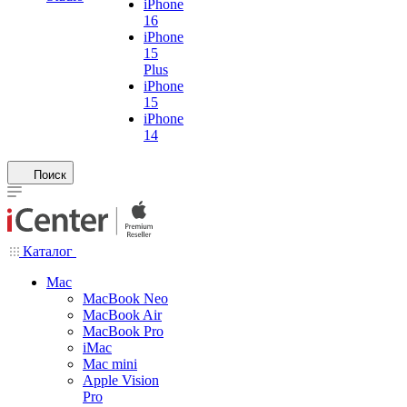
iPhone
16
iPhone
15
Plus
iPhone
15
iPhone
14
Поиск
Каталог
Mac
MacBook Neo
MacBook Air
MacBook Pro
iMac
Mac mini
Apple Vision
Pro