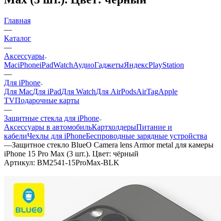
Главная
—
Каталог
—
Аксессуары
Mac
iPhone
iPad
Watch
Аудио
Гаджеты
Яндекс
PlayStation
—
Для iPhone
Для Mac
Для iPad
Для Watch
Для AirPods
AirTag
Apple
TV
Подарочные карты
—
Защитные стекла для iPhone
Аксессуары в автомобиль
Картхолдеры
Питание и
кабели
Чехлы для iPhone
Беспроводные зарядные устройства
—
Защитное стекло BlueO Camera lens Armor metal для камеры
iPhone 15 Pro Max (3 шт.). Цвет: чёрный
Артикул:
BM2541-15ProMax-BLK