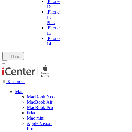
iPhone
16
iPhone
15
Plus
iPhone
15
iPhone
14
Поиск
Каталог
Mac
MacBook Neo
MacBook Air
MacBook Pro
iMac
Mac mini
Apple Vision
Pro