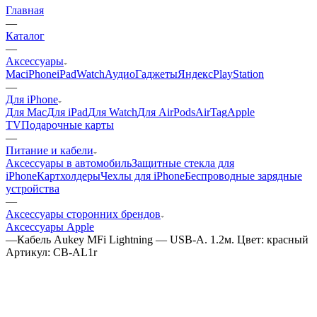
Главная
—
Каталог
—
Аксессуары
Mac
iPhone
iPad
Watch
Аудио
Гаджеты
Яндекс
PlayStation
—
Для iPhone
Для Mac
Для iPad
Для Watch
Для AirPods
AirTag
Apple
TV
Подарочные карты
—
Питание и кабели
Аксессуары в автомобиль
Защитные стекла для
iPhone
Картхолдеры
Чехлы для iPhone
Беспроводные зарядные
устройства
—
Аксессуары сторонних брендов
Аксессуары Apple
—
Кабель Aukey MFi Lightning — USB-A. 1.2м. Цвет: красный
Артикул:
CB-AL1r