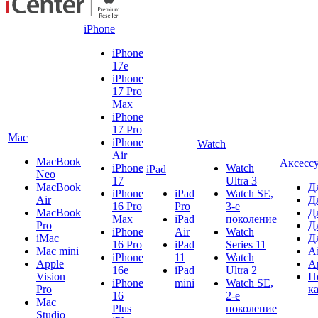
iPhone
iPhone
17e
iPhone
17 Pro
Max
iPhone
17 Pro
Mac
iPhone
Watch
Air
MacBook
Аксесс
iPhone
Watch
iPad
Neo
17
Ultra 3
MacBook
Д
iPhone
iPad
Watch SE,
Air
Д
16 Pro
Pro
3-е
MacBook
Д
Max
iPad
поколение
Pro
Д
iPhone
Air
Watch
iMac
Д
16 Pro
iPad
Series 11
Mac mini
A
iPhone
11
Watch
Apple
A
16e
iPad
Ultra 2
Vision
П
iPhone
mini
Watch SE,
Pro
к
16
2-е
Mac
Plus
поколение
Studio