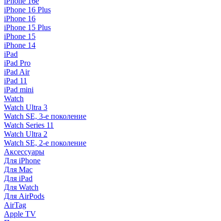
iPhone 16e
iPhone 16 Plus
iPhone 16
iPhone 15 Plus
iPhone 15
iPhone 14
iPad
iPad Pro
iPad Air
iPad 11
iPad mini
Watch
Watch Ultra 3
Watch SE, 3-е поколение
Watch Series 11
Watch Ultra 2
Watch SE, 2-е поколение
Аксессуары
Для iPhone
Для Mac
Для iPad
Для Watch
Для AirPods
AirTag
Apple TV