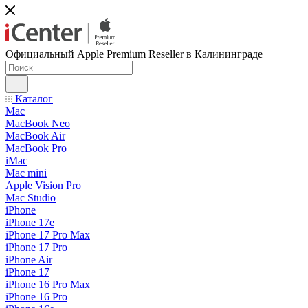
Официальный Apple Premium Reseller в Калининграде
Каталог
Mac
MacBook Neo
MacBook Air
MacBook Pro
iMac
Mac mini
Apple Vision Pro
Mac Studio
iPhone
iPhone 17e
iPhone 17 Pro Max
iPhone 17 Pro
iPhone Air
iPhone 17
iPhone 16 Pro Max
iPhone 16 Pro