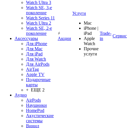
Watch Ultra 3
Watch SE, 3-е
поколение
Услуги
Watch Series 11
Watch Ultra 2
Mac
Watch SE, 2-е
iPhone |
поколение
iPad
Trade-
Сервис
Аксессуары
Акции
Apple
in
Для iPhone
Watch
Для Mac
Прочие
Для iPad
услуги
Для Watch
Для AirPods
AirTag
Apple TV
Подарочные
карты
+ ЕЩЕ 2
Аудио
AirPods
Наушники
HomePod
Акустические
системы
Винил