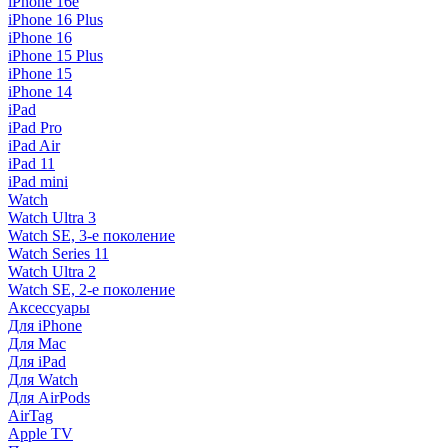
iPhone 16e
iPhone 16 Plus
iPhone 16
iPhone 15 Plus
iPhone 15
iPhone 14
iPad
iPad Pro
iPad Air
iPad 11
iPad mini
Watch
Watch Ultra 3
Watch SE, 3-е поколение
Watch Series 11
Watch Ultra 2
Watch SE, 2-е поколение
Аксессуары
Для iPhone
Для Mac
Для iPad
Для Watch
Для AirPods
AirTag
Apple TV