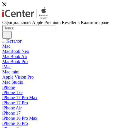
Официальный Apple Premium Reseller в Калининграде
Каталог
Mac
MacBook Neo
MacBook Air
MacBook Pro
iMac
Mac mini
Apple Vision Pro
Mac Studio
iPhone
iPhone 17e
iPhone 17 Pro Max
iPhone 17 Pro
iPhone Air
iPhone 17
iPhone 16 Pro Max
iPhone 16 Pro