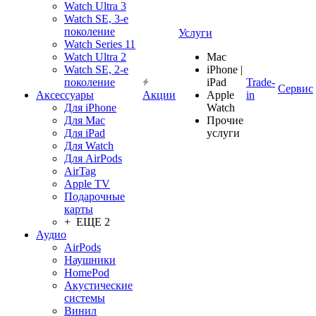
Watch Ultra 3
Watch SE, 3-е
поколение
Услуги
Watch Series 11
Watch Ultra 2
Mac
Watch SE, 2-е
iPhone |
поколение
iPad
Trade-
Сервис
Аксессуары
Акции
Apple
in
Для iPhone
Watch
Для Mac
Прочие
Для iPad
услуги
Для Watch
Для AirPods
AirTag
Apple TV
Подарочные
карты
+ ЕЩЕ 2
Аудио
AirPods
Наушники
HomePod
Акустические
системы
Винил