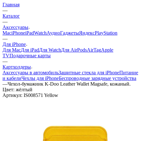
Главная
—
Каталог
—
Аксессуары
Mac
iPhone
iPad
Watch
Аудио
Гаджеты
Яндекс
PlayStation
—
Для iPhone
Для Mac
Для iPad
Для Watch
Для AirPods
AirTag
Apple
TV
Подарочные карты
—
Картхолдеры
Аксессуары в автомобиль
Защитные стекла для iPhone
Питание
и кабели
Чехлы для iPhone
Беспроводные зарядные устройства
—
Чехол-бумажник K-Doo Leather Wallet Magsafe, кожаный.
Цвет: жёлтый
Артикул:
IS008571 Yellow