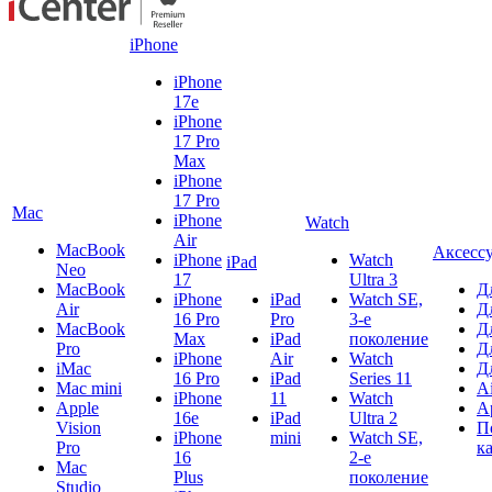
iPhone
iPhone
17e
iPhone
17 Pro
Max
iPhone
17 Pro
Mac
iPhone
Watch
Air
MacBook
Аксесс
iPhone
Watch
iPad
Neo
17
Ultra 3
MacBook
Д
iPhone
iPad
Watch SE,
Air
Д
16 Pro
Pro
3-е
MacBook
Д
Max
iPad
поколение
Pro
Д
iPhone
Air
Watch
iMac
Д
16 Pro
iPad
Series 11
Mac mini
A
iPhone
11
Watch
Apple
A
16e
iPad
Ultra 2
Vision
П
iPhone
mini
Watch SE,
Pro
к
16
2-е
Mac
Plus
поколение
Studio