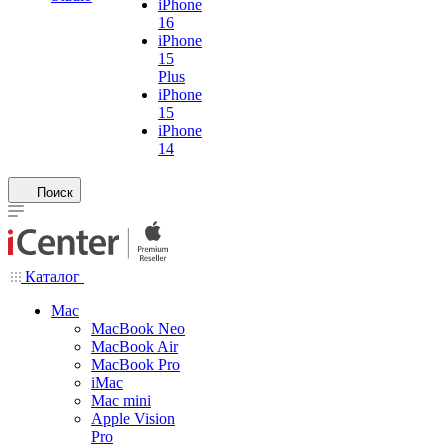
iPhone
16
iPhone
15
Plus
iPhone
15
iPhone
14
Поиск
Каталог
Mac
MacBook Neo
MacBook Air
MacBook Pro
iMac
Mac mini
Apple Vision
Pro