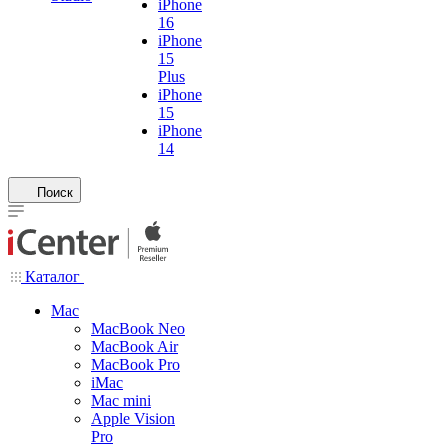
iPhone
16
iPhone
15
Plus
iPhone
15
iPhone
14
Поиск
Каталог
Mac
MacBook Neo
MacBook Air
MacBook Pro
iMac
Mac mini
Apple Vision
Pro