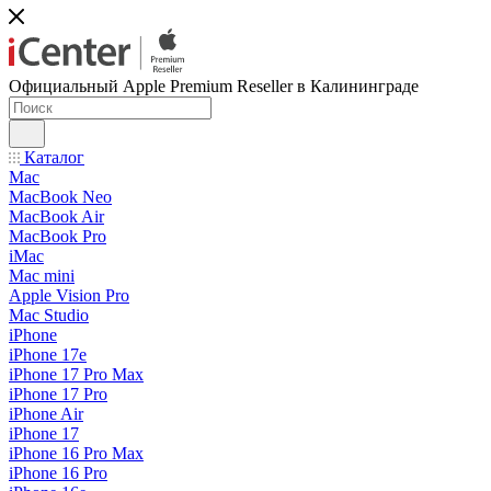
Официальный Apple Premium Reseller в Калининграде
Каталог
Mac
MacBook Neo
MacBook Air
MacBook Pro
iMac
Mac mini
Apple Vision Pro
Mac Studio
iPhone
iPhone 17e
iPhone 17 Pro Max
iPhone 17 Pro
iPhone Air
iPhone 17
iPhone 16 Pro Max
iPhone 16 Pro