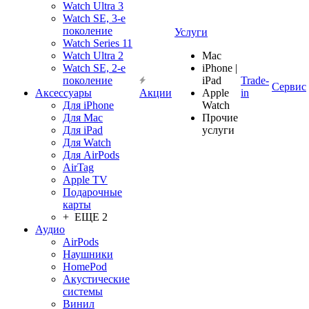
Watch Ultra 3
Watch SE, 3-е
поколение
Услуги
Watch Series 11
Watch Ultra 2
Mac
Watch SE, 2-е
iPhone |
поколение
iPad
Trade-
Сервис
Аксессуары
Акции
Apple
in
Для iPhone
Watch
Для Mac
Прочие
Для iPad
услуги
Для Watch
Для AirPods
AirTag
Apple TV
Подарочные
карты
+ ЕЩЕ 2
Аудио
AirPods
Наушники
HomePod
Акустические
системы
Винил