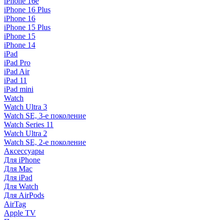
iPhone 16e
iPhone 16 Plus
iPhone 16
iPhone 15 Plus
iPhone 15
iPhone 14
iPad
iPad Pro
iPad Air
iPad 11
iPad mini
Watch
Watch Ultra 3
Watch SE, 3-е поколение
Watch Series 11
Watch Ultra 2
Watch SE, 2-е поколение
Аксессуары
Для iPhone
Для Mac
Для iPad
Для Watch
Для AirPods
AirTag
Apple TV