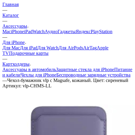
Главная
—
Каталог
—
Аксессуары
Mac
iPhone
iPad
Watch
Аудио
Гаджеты
Яндекс
PlayStation
—
Для iPhone
Для Mac
Для iPad
Для Watch
Для AirPods
AirTag
Apple
TV
Подарочные карты
—
Картхолдеры
Аксессуары в автомобиль
Защитные стекла для iPhone
Питание
и кабели
Чехлы для iPhone
Беспроводные зарядные устройства
—
Чехол-бумажник vlp с Magsafe, кожаный. Цвет: сиреневый
Артикул:
vlp-CHMS-LL