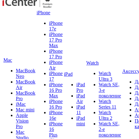
iPhone
iPhone
17e
iPhone
17 Pro
Max
iPhone
17 Pro
Mac
iPhone
Watch
Air
MacBook
Аксесс
iPhone
Watch
iPad
Neo
17
Ultra 3
MacBook
Д
iPhone
iPad
Watch SE,
Air
Д
16 Pro
Pro
3-е
MacBook
Д
Max
iPad
поколение
Pro
Д
iPhone
Air
Watch
iMac
Д
16 Pro
iPad
Series 11
Mac mini
A
iPhone
11
Watch
Apple
A
16e
iPad
Ultra 2
Vision
П
iPhone
mini
Watch SE,
Pro
к
16
2-е
Mac
Plus
поколение
Studio