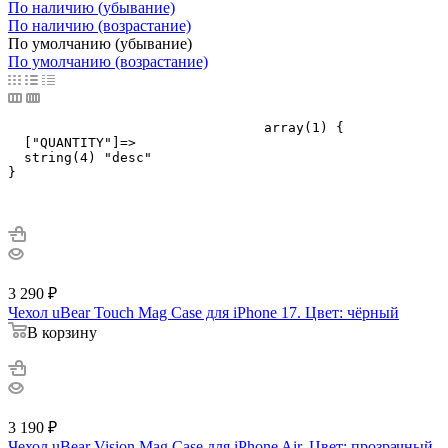
По наличию (убывание)
По наличию (возрастание)
По умолчанию (убывание)
По умолчанию (возрастание)
				array(1) {

  ["QUANTITY"]=>

  string(4) "desc"

}

3 290
₽
Чехол uBear Touch Mag Case для iPhone 17. Цвет: чёрный
В корзину
3 190
₽
Чехол uBear Vision Mag Case для iPhone Air. Цвет: прозрачный