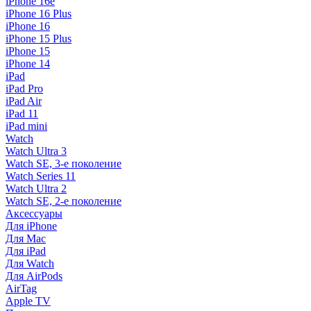
iPhone 16e
iPhone 16 Plus
iPhone 16
iPhone 15 Plus
iPhone 15
iPhone 14
iPad
iPad Pro
iPad Air
iPad 11
iPad mini
Watch
Watch Ultra 3
Watch SE, 3-е поколение
Watch Series 11
Watch Ultra 2
Watch SE, 2-е поколение
Аксессуары
Для iPhone
Для Mac
Для iPad
Для Watch
Для AirPods
AirTag
Apple TV