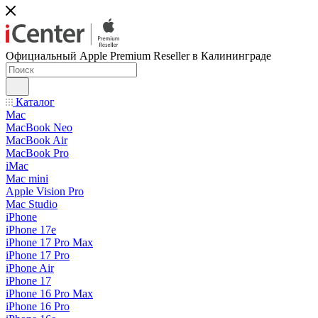
Официальный Apple Premium Reseller в Калининграде
Каталог
Mac
MacBook Neo
MacBook Air
MacBook Pro
iMac
Mac mini
Apple Vision Pro
Mac Studio
iPhone
iPhone 17e
iPhone 17 Pro Max
iPhone 17 Pro
iPhone Air
iPhone 17
iPhone 16 Pro Max
iPhone 16 Pro