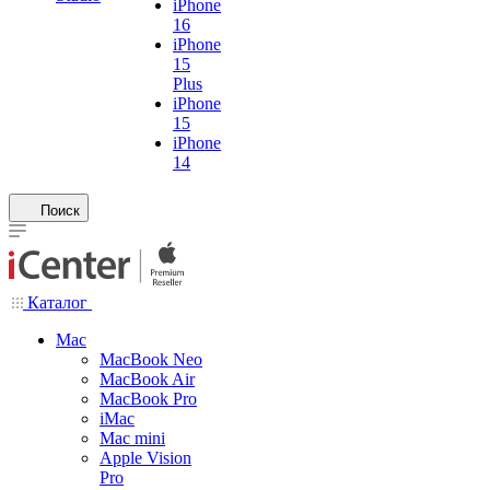
iPhone
16
iPhone
15
Plus
iPhone
15
iPhone
14
Поиск
Каталог
Mac
MacBook Neo
MacBook Air
MacBook Pro
iMac
Mac mini
Apple Vision
Pro