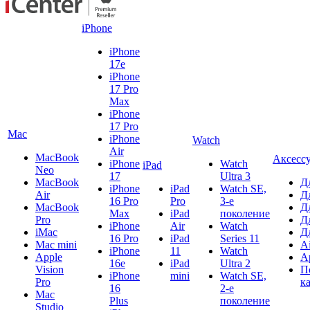
iPhone
iPhone
17e
iPhone
17 Pro
Max
iPhone
17 Pro
Mac
iPhone
Watch
Air
MacBook
Аксесс
iPhone
Watch
iPad
Neo
17
Ultra 3
MacBook
Д
iPhone
iPad
Watch SE,
Air
Д
16 Pro
Pro
3-е
MacBook
Д
Max
iPad
поколение
Pro
Д
iPhone
Air
Watch
iMac
Д
16 Pro
iPad
Series 11
Mac mini
A
iPhone
11
Watch
Apple
A
16e
iPad
Ultra 2
Vision
П
iPhone
mini
Watch SE,
Pro
к
16
2-е
Mac
Plus
поколение
Studio