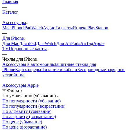
Главная
—
Каталог
—
Аксессуары
Mac
iPhone
iPad
Watch
Аудио
Гаджеты
Яндекс
PlayStation
—
Для iPhone
Для Mac
Для iPad
Для Watch
Для AirPods
AirTag
Apple
TV
Подарочные карты
—
Чехлы для iPhone
Аксессуары в автомобиль
Защитные стекла для
iPhone
Картхолдеры
Питание и кабели
Беспроводные зарядные
устройства
Аксессуары Apple
А
Фильтр
По умолчанию (убывание)
По популярности (убывание)
По популярности (возрастание)
По алфавиту (убывание)
По алфавиту (возрастание)
По цене (убывание)
По цене (возрастание)