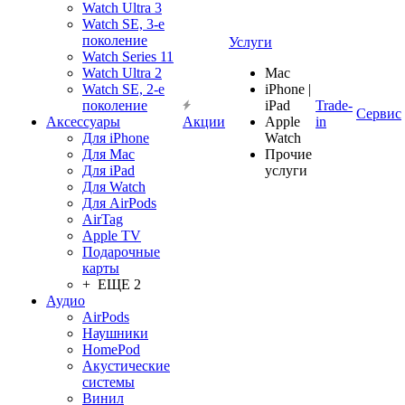
Watch Ultra 3
Watch SE, 3-е
поколение
Услуги
Watch Series 11
Watch Ultra 2
Mac
Watch SE, 2-е
iPhone |
поколение
iPad
Trade-
Сервис
Аксессуары
Акции
Apple
in
Для iPhone
Watch
Для Mac
Прочие
Для iPad
услуги
Для Watch
Для AirPods
AirTag
Apple TV
Подарочные
карты
+ ЕЩЕ 2
Аудио
AirPods
Наушники
HomePod
Акустические
системы
Винил