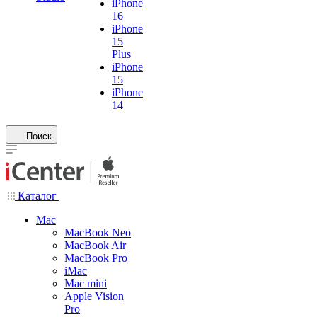
iPhone
16
iPhone
15
Plus
iPhone
15
iPhone
14
Поиск
Каталог
Mac
MacBook Neo
MacBook Air
MacBook Pro
iMac
Mac mini
Apple Vision
Pro