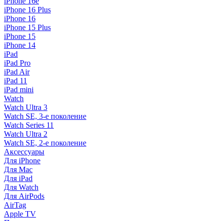
iPhone 16e
iPhone 16 Plus
iPhone 16
iPhone 15 Plus
iPhone 15
iPhone 14
iPad
iPad Pro
iPad Air
iPad 11
iPad mini
Watch
Watch Ultra 3
Watch SE, 3-е поколение
Watch Series 11
Watch Ultra 2
Watch SE, 2-е поколение
Аксессуары
Для iPhone
Для Mac
Для iPad
Для Watch
Для AirPods
AirTag
Apple TV