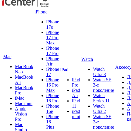
iPhone
iPhone
17e
iPhone
17 Pro
Max
iPhone
17 Pro
Mac
iPhone
Watch
Air
MacBook
Аксесс
iPhone
Watch
iPad
Neo
17
Ultra 3
MacBook
Д
iPhone
iPad
Watch SE,
Air
Д
16 Pro
Pro
3-е
MacBook
Д
Max
iPad
поколение
Pro
Д
iPhone
Air
Watch
iMac
Д
16 Pro
iPad
Series 11
Mac mini
A
iPhone
11
Watch
Apple
A
16e
iPad
Ultra 2
Vision
П
iPhone
mini
Watch SE,
Pro
к
16
2-е
Mac
Plus
поколение
Studio