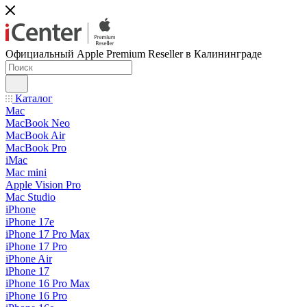
Официальный Apple Premium Reseller в Калининграде
Каталог
Mac
MacBook Neo
MacBook Air
MacBook Pro
iMac
Mac mini
Apple Vision Pro
Mac Studio
iPhone
iPhone 17e
iPhone 17 Pro Max
iPhone 17 Pro
iPhone Air
iPhone 17
iPhone 16 Pro Max
iPhone 16 Pro