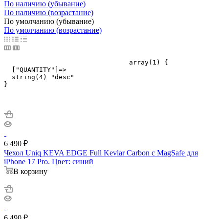
По наличию (убывание)
По наличию (возрастание)
По умолчанию (убывание)
По умолчанию (возрастание)
				array(1) {

  ["QUANTITY"]=>

  string(4) "desc"

}

6 490
₽
Чехол Uniq KEVA EDGE Full Kevlar Carbon с MagSafe для
iPhone 17 Pro. Цвет: синий
В корзину
6 490
₽