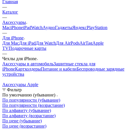
Главная
—
Каталог
—
Аксессуары
Mac
iPhone
iPad
Watch
Аудио
Гаджеты
Яндекс
PlayStation
—
Для iPhone
Для Mac
Для iPad
Для Watch
Для AirPods
AirTag
Apple
TV
Подарочные карты
—
Чехлы для iPhone
Аксессуары в автомобиль
Защитные стекла для
iPhone
Картхолдеры
Питание и кабели
Беспроводные зарядные
устройства
Аксессуары Apple
А
Фильтр
По умолчанию (убывание)
По популярности (убывание)
По популярности (возрастание)
По алфавиту (убывание)
По алфавиту (возрастание)
По цене (убывание)
По цене (возрастание)