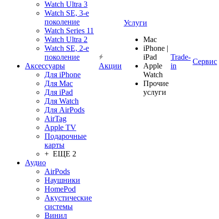
Watch Ultra 3
Watch SE, 3-е
поколение
Услуги
Watch Series 11
Watch Ultra 2
Mac
Watch SE, 2-е
iPhone |
поколение
iPad
Trade-
Сервис
Аксессуары
Акции
Apple
in
Для iPhone
Watch
Для Mac
Прочие
Для iPad
услуги
Для Watch
Для AirPods
AirTag
Apple TV
Подарочные
карты
+ ЕЩЕ 2
Аудио
AirPods
Наушники
HomePod
Акустические
системы
Винил