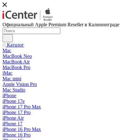
Официальный Apple Premium Reseller в Калининграде
Каталог
Mac
MacBook Neo
MacBook Air
MacBook Pro
iMac
Mac mini
Apple Vision Pro
Mac Studio
iPhone
iPhone 17e
iPhone 17 Pro Max
iPhone 17 Pro
iPhone Air
iPhone 17
iPhone 16 Pro Max
iPhone 16 Pro