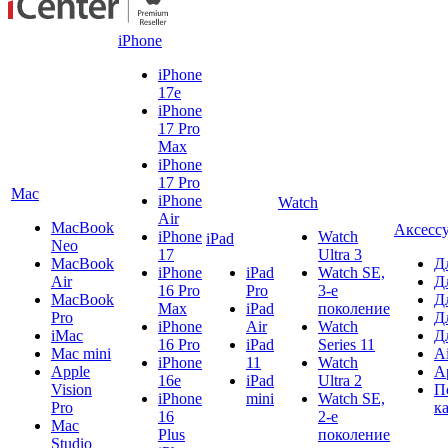
iPhone
iPhone
17e
iPhone
17 Pro
Max
iPhone
17 Pro
Mac
iPhone
Watch
Air
MacBook
Аксесс
iPhone
Watch
iPad
Neo
17
Ultra 3
MacBook
Д
iPhone
iPad
Watch SE,
Air
Д
16 Pro
Pro
3-е
MacBook
Д
Max
iPad
поколение
Pro
Д
iPhone
Air
Watch
iMac
Д
16 Pro
iPad
Series 11
Mac mini
A
iPhone
11
Watch
Apple
A
16e
iPad
Ultra 2
Vision
П
iPhone
mini
Watch SE,
Pro
к
16
2-е
Mac
Plus
поколение
Studio