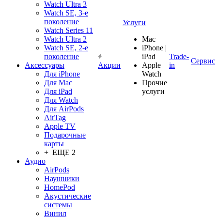
Watch Ultra 3
Watch SE, 3-е
поколение
Услуги
Watch Series 11
Watch Ultra 2
Mac
Watch SE, 2-е
iPhone |
поколение
iPad
Trade-
Сервис
Аксессуары
Акции
Apple
in
Для iPhone
Watch
Для Mac
Прочие
Для iPad
услуги
Для Watch
Для AirPods
AirTag
Apple TV
Подарочные
карты
+ ЕЩЕ 2
Аудио
AirPods
Наушники
HomePod
Акустические
системы
Винил