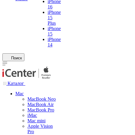
iPhone
16
iPhone
15
Plus
iPhone
15
iPhone
14
Поиск
Каталог
Mac
MacBook Neo
MacBook Air
MacBook Pro
iMac
Mac mini
Apple Vision
Pro