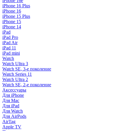
iPhone 16e
iPhone 16 Plus
iPhone 16
iPhone 15 Plus
iPhone 15
iPhone 14
iPad
iPad Pro
iPad Air
iPad 11
iPad mini
Watch
Watch Ultra 3
Watch SE, 3-е поколение
Watch Series 11
Watch Ultra 2
Watch SE, 2-е поколение
Аксессуары
Для iPhone
Для Mac
Для iPad
Для Watch
Для AirPods
AirTag
Apple TV