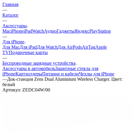
Главная
—
Каталог
—
Аксессуары
Mac
iPhone
iPad
Watch
Аудио
Гаджеты
Яндекс
PlayStation
—
Для iPhone
Для Mac
Для iPad
Для Watch
Для AirPods
AirTag
Apple
TV
Подарочные карты
—
Беспроводные зарядные устройства
Аксессуары в автомобиль
Защитные стекла для
iPhone
Картхолдеры
Питание и кабели
Чехлы для iPhone
—
Док-станция Zens Dual Aluminium Wireless Charger. Цвет:
белый
Артикул:
ZEDC04W/00