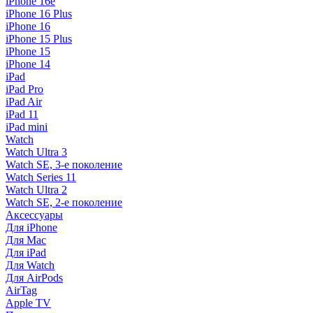
iPhone 16e
iPhone 16 Plus
iPhone 16
iPhone 15 Plus
iPhone 15
iPhone 14
iPad
iPad Pro
iPad Air
iPad 11
iPad mini
Watch
Watch Ultra 3
Watch SE, 3-е поколение
Watch Series 11
Watch Ultra 2
Watch SE, 2-е поколение
Аксессуары
Для iPhone
Для Mac
Для iPad
Для Watch
Для AirPods
AirTag
Apple TV