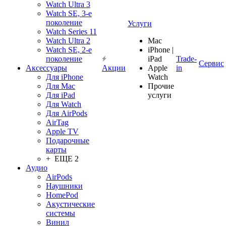
Watch Ultra 3
Watch SE, 3-е
поколение
Услуги
Watch Series 11
Watch Ultra 2
Mac
Watch SE, 2-е
iPhone |
поколение
iPad
Trade-
Сервис
Аксессуары
Акции
Apple
in
Для iPhone
Watch
Для Mac
Прочие
Для iPad
услуги
Для Watch
Для AirPods
AirTag
Apple TV
Подарочные
карты
+ ЕЩЕ 2
Аудио
AirPods
Наушники
HomePod
Акустические
системы
Винил