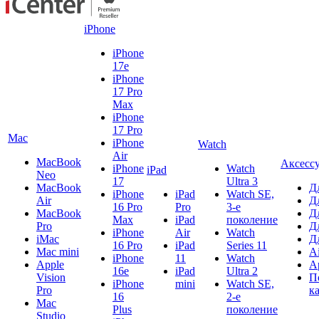
iPhone
iPhone
17e
iPhone
17 Pro
Max
iPhone
17 Pro
Mac
iPhone
Watch
Air
MacBook
Аксесс
iPhone
Watch
iPad
Neo
17
Ultra 3
MacBook
Д
iPhone
iPad
Watch SE,
Air
Д
16 Pro
Pro
3-е
MacBook
Д
Max
iPad
поколение
Pro
Д
iPhone
Air
Watch
iMac
Д
16 Pro
iPad
Series 11
Mac mini
A
iPhone
11
Watch
Apple
A
16e
iPad
Ultra 2
Vision
П
iPhone
mini
Watch SE,
Pro
к
16
2-е
Mac
Plus
поколение
Studio