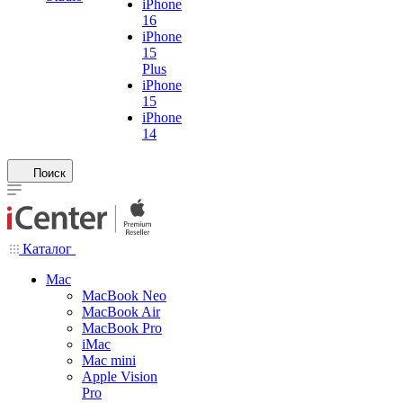
iPhone
16
iPhone
15
Plus
iPhone
15
iPhone
14
Поиск
Каталог
Mac
MacBook Neo
MacBook Air
MacBook Pro
iMac
Mac mini
Apple Vision
Pro