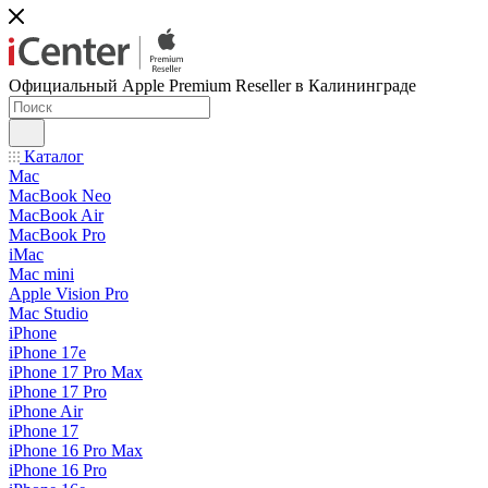
Официальный Apple Premium Reseller в Калининграде
Каталог
Mac
MacBook Neo
MacBook Air
MacBook Pro
iMac
Mac mini
Apple Vision Pro
Mac Studio
iPhone
iPhone 17e
iPhone 17 Pro Max
iPhone 17 Pro
iPhone Air
iPhone 17
iPhone 16 Pro Max
iPhone 16 Pro