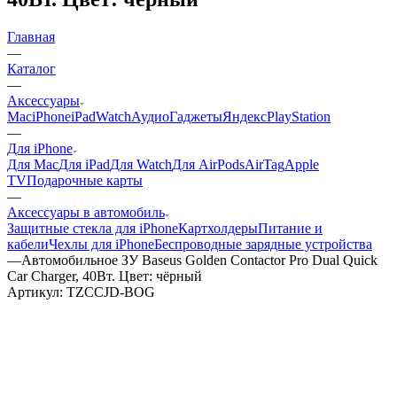
Главная
—
Каталог
—
Аксессуары
Mac
iPhone
iPad
Watch
Аудио
Гаджеты
Яндекс
PlayStation
—
Для iPhone
Для Mac
Для iPad
Для Watch
Для AirPods
AirTag
Apple
TV
Подарочные карты
—
Аксессуары в автомобиль
Защитные стекла для iPhone
Картхолдеры
Питание и
кабели
Чехлы для iPhone
Беспроводные зарядные устройства
—
Автомобильное ЗУ Baseus Golden Contactor Pro Dual Quick
Car Charger, 40Вт. Цвет: чёрный
Артикул:
TZCCJD-BOG