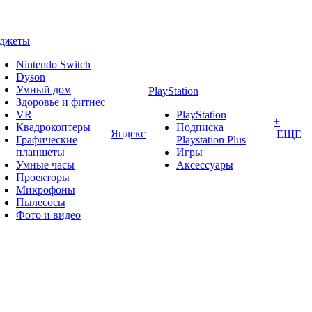
аджеты
Nintendo Switch
Dyson
Умный дом
PlayStation
Здоровье и фитнес
VR
PlayStation
+
Квадрокоптеры
Подписка
Яндекс
ЕЩЕ
Графические
Playstation Plus
планшеты
Игры
Умные часы
Аксессуары
Проекторы
Микрофоны
Пылесосы
Фото и видео