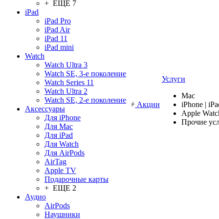
+ ЕЩЕ 7
iPad
iPad Pro
iPad Air
iPad 11
iPad mini
Watch
Watch Ultra 3
Watch SE, 3-е поколение
Услуги
Watch Series 11
Watch Ultra 2
Mac
Watch SE, 2-е поколение
Акции
iPhone | iPa
Аксессуары
Apple Watc
Для iPhone
Прочие ус
Для Mac
Для iPad
Для Watch
Для AirPods
AirTag
Apple TV
Подарочные карты
+ ЕЩЕ 2
Аудио
AirPods
Наушники