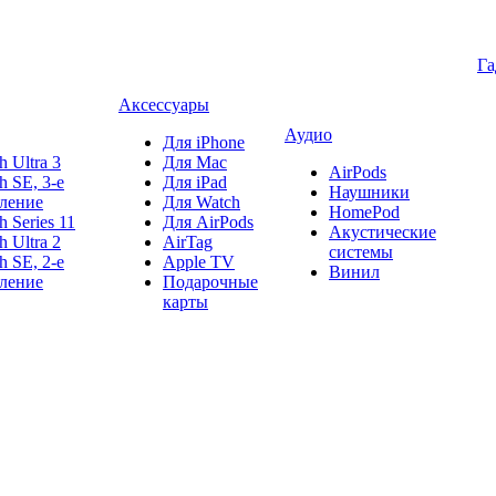
Г
Аксессуары
Аудио
Для iPhone
h Ultra 3
Для Mac
AirPods
h SE, 3-е
Для iPad
Наушники
ление
Для Watch
HomePod
h Series 11
Для AirPods
Акустические
h Ultra 2
AirTag
системы
h SE, 2-е
Apple TV
Винил
ление
Подарочные
карты