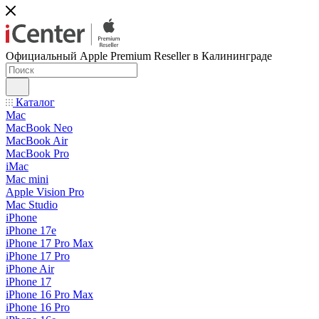
Официальный Apple Premium Reseller в Калининграде
Каталог
Mac
MacBook Neo
MacBook Air
MacBook Pro
iMac
Mac mini
Apple Vision Pro
Mac Studio
iPhone
iPhone 17e
iPhone 17 Pro Max
iPhone 17 Pro
iPhone Air
iPhone 17
iPhone 16 Pro Max
iPhone 16 Pro