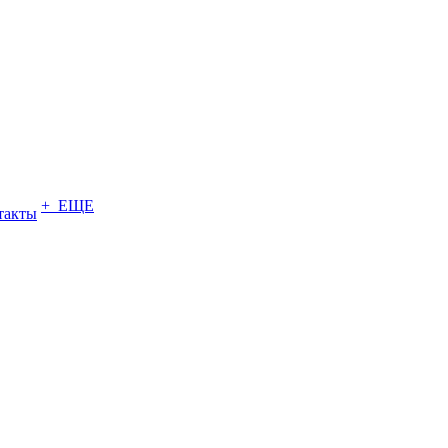
+ ЕЩЕ
такты