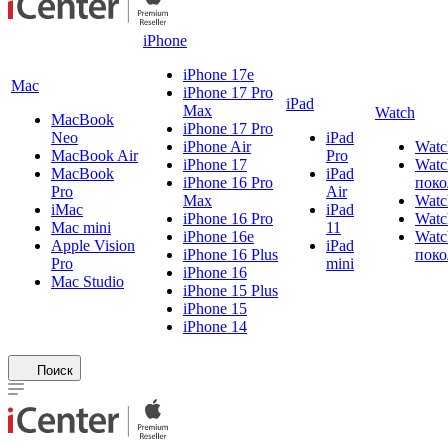
iPhone
iPhone 17e
Mac
iPhone 17 Pro
iPad
Max
Watch
MacBook
iPhone 17 Pro
Neo
iPad
iPhone Air
Watc
MacBook Air
Pro
iPhone 17
Watc
MacBook
iPad
iPhone 16 Pro
поко
Pro
Air
Max
Watc
iMac
iPad
iPhone 16 Pro
Watc
Mac mini
11
iPhone 16e
Watc
Apple Vision
iPad
iPhone 16 Plus
поко
Pro
mini
iPhone 16
Mac Studio
iPhone 15 Plus
iPhone 15
iPhone 14
Поиск