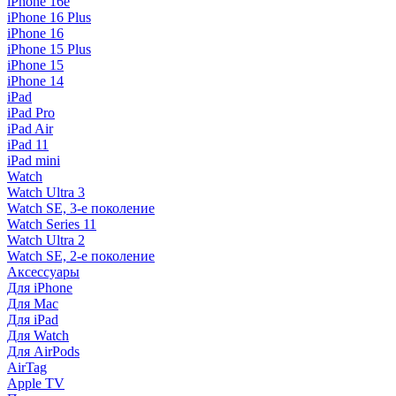
iPhone 16e
iPhone 16 Plus
iPhone 16
iPhone 15 Plus
iPhone 15
iPhone 14
iPad
iPad Pro
iPad Air
iPad 11
iPad mini
Watch
Watch Ultra 3
Watch SE, 3-е поколение
Watch Series 11
Watch Ultra 2
Watch SE, 2-е поколение
Аксессуары
Для iPhone
Для Mac
Для iPad
Для Watch
Для AirPods
AirTag
Apple TV