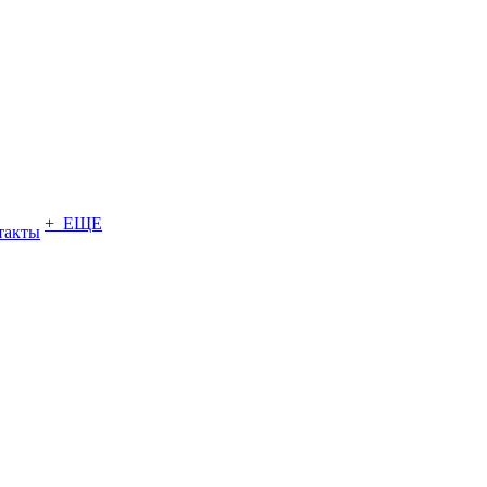
+ ЕЩЕ
такты