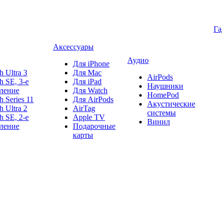
Г
Аксессуары
Аудио
Для iPhone
h Ultra 3
Для Mac
AirPods
h SE, 3-е
Для iPad
Наушники
ление
Для Watch
HomePod
h Series 11
Для AirPods
Акустические
h Ultra 2
AirTag
системы
h SE, 2-е
Apple TV
Винил
ление
Подарочные
карты