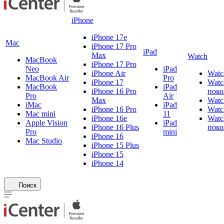
iPhone
iPhone 17e
Mac
iPhone 17 Pro
iPad
Max
Watch
MacBook
iPhone 17 Pro
Neo
iPad
iPhone Air
Watc
MacBook Air
Pro
iPhone 17
Watc
MacBook
iPad
iPhone 16 Pro
поко
Pro
Air
Max
Watc
iMac
iPad
iPhone 16 Pro
Watc
Mac mini
11
iPhone 16e
Watc
Apple Vision
iPad
iPhone 16 Plus
поко
Pro
mini
iPhone 16
Mac Studio
iPhone 15 Plus
iPhone 15
iPhone 14
Поиск