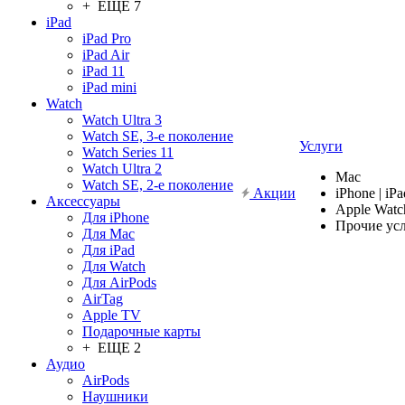
+ ЕЩЕ 7
iPad
iPad Pro
iPad Air
iPad 11
iPad mini
Watch
Watch Ultra 3
Watch SE, 3-е поколение
Услуги
Watch Series 11
Watch Ultra 2
Mac
Watch SE, 2-е поколение
Акции
iPhone | iPa
Аксессуары
Apple Watc
Для iPhone
Прочие ус
Для Mac
Для iPad
Для Watch
Для AirPods
AirTag
Apple TV
Подарочные карты
+ ЕЩЕ 2
Аудио
AirPods
Наушники