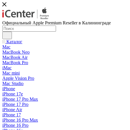
Официальный Apple Premium Reseller в Калининграде
Каталог
Mac
MacBook Neo
MacBook Air
MacBook Pro
iMac
Mac mini
Apple Vision Pro
Mac Studio
iPhone
iPhone 17e
iPhone 17 Pro Max
iPhone 17 Pro
iPhone Air
iPhone 17
iPhone 16 Pro Max
iPhone 16 Pro