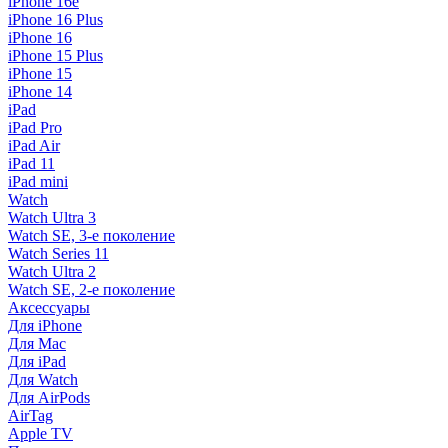
iPhone 16e
iPhone 16 Plus
iPhone 16
iPhone 15 Plus
iPhone 15
iPhone 14
iPad
iPad Pro
iPad Air
iPad 11
iPad mini
Watch
Watch Ultra 3
Watch SE, 3-е поколение
Watch Series 11
Watch Ultra 2
Watch SE, 2-е поколение
Аксессуары
Для iPhone
Для Mac
Для iPad
Для Watch
Для AirPods
AirTag
Apple TV