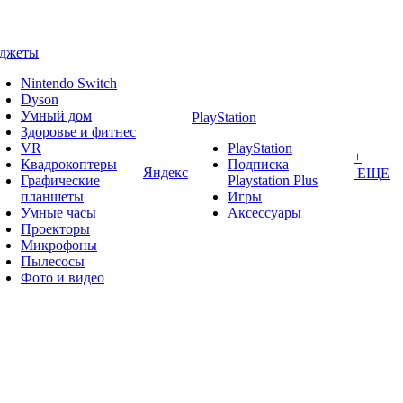
аджеты
Nintendo Switch
Dyson
Умный дом
PlayStation
Здоровье и фитнес
VR
PlayStation
+
Квадрокоптеры
Подписка
Яндекс
ЕЩЕ
Графические
Playstation Plus
планшеты
Игры
Умные часы
Аксессуары
Проекторы
Микрофоны
Пылесосы
Фото и видео