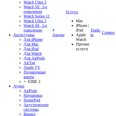
Watch Ultra 3
Watch SE, 3-е
поколение
Услуги
Watch Series 11
Watch Ultra 2
Mac
Watch SE, 2-е
iPhone |
поколение
iPad
Trade-
Сервис
Аксессуары
Акции
Apple
in
Для iPhone
Watch
Для Mac
Прочие
Для iPad
услуги
Для Watch
Для AirPods
AirTag
Apple TV
Подарочные
карты
+ ЕЩЕ 2
Аудио
AirPods
Наушники
HomePod
Акустические
системы
Винил