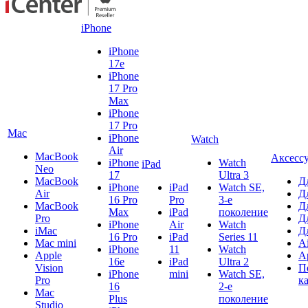
iPhone
iPhone
17e
iPhone
17 Pro
Max
iPhone
17 Pro
Mac
iPhone
Watch
Air
MacBook
Аксесс
iPhone
Watch
iPad
Neo
17
Ultra 3
MacBook
Д
iPhone
iPad
Watch SE,
Air
Д
16 Pro
Pro
3-е
MacBook
Д
Max
iPad
поколение
Pro
Д
iPhone
Air
Watch
iMac
Д
16 Pro
iPad
Series 11
Mac mini
A
iPhone
11
Watch
Apple
A
16e
iPad
Ultra 2
Vision
П
iPhone
mini
Watch SE,
Pro
к
16
2-е
Mac
Plus
поколение
Studio