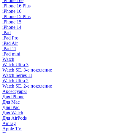
iPhone 16e
iPhone 16 Plus
iPhone 16
iPhone 15 Plus
iPhone 15
iPhone 14
iPad
iPad Pro
iPad Air
iPad 11
iPad mini
Watch
Watch Ultra 3
Watch SE, 3-е поколение
Watch Series 11
Watch Ultra 2
Watch SE, 2-е поколение
Аксессуары
Для iPhone
Для Mac
Для iPad
Для Watch
Для AirPods
AirTag
Apple TV