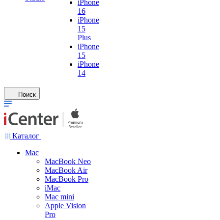
iPhone
16
iPhone
15
Plus
iPhone
15
iPhone
14
Поиск
Каталог
Mac
MacBook Neo
MacBook Air
MacBook Pro
iMac
Mac mini
Apple Vision
Pro