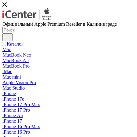
Официальный Apple Premium Reseller в Калининграде
Каталог
Mac
MacBook Neo
MacBook Air
MacBook Pro
iMac
Mac mini
Apple Vision Pro
Mac Studio
iPhone
iPhone 17e
iPhone 17 Pro Max
iPhone 17 Pro
iPhone Air
iPhone 17
iPhone 16 Pro Max
iPhone 16 Pro