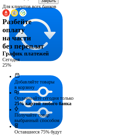
Закрыть
Для клиентов всех банков
Разбейте
оплату
на части
без переплат
График платежей
Сегодня
25
%
Добавляйте товары
в корзину
Оплачивайте сегодня только
25
% картой любого банка
Получайте товар
выбранный способом
Оставшиеся
75
% будут