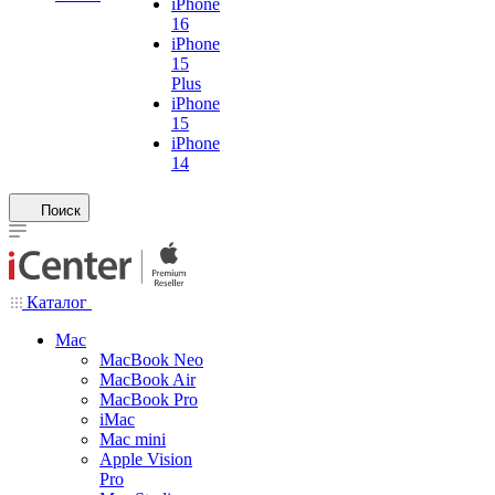
iPhone
16
iPhone
15
Plus
iPhone
15
iPhone
14
Поиск
Каталог
Mac
MacBook Neo
MacBook Air
MacBook Pro
iMac
Mac mini
Apple Vision
Pro