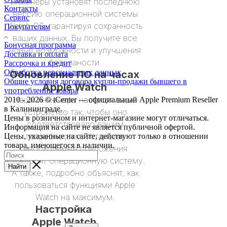
инженеры установят последнюю
Контакты
версию операционной системы
Сервис
Watch OS, гарантируя сохранность
Покупателям
ваших данных. Вы получите все
Бонусная программа
новые возможности и улучшения
Доставка и оплата
безопаности.
Рассрочка и кредит
Обработка персональных данных
Обновление ПО на часах
Общие условия договора купли-продажи бывшего в
Apple Watch
употреблении товара
Наши инженеры настроят ваше
2010 - 2026 © iCenter — официальный Apple Premium Reseller
в Калининграде.
устройство так, чтобы оно
Цены в розничном и интернет-магазине могут отличаться.
соответствовало вашим
Информация на сайте не является публичной офертой.
потребностям. Установят
Цены, указанные на сайте, действуют только в отношении
товара, имеющегося в наличии.
необходимые приложения
и настроят операционную систему.
Найти
А также, подробно объяснят, как
пользоваться функциями Apple
Watch на максимум.
Настройка
Apple Watch