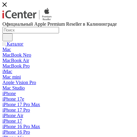
Официальный Apple Premium Reseller в Калининграде
Каталог
Mac
MacBook Neo
MacBook Air
MacBook Pro
iMac
Mac mini
Apple Vision Pro
Mac Studio
iPhone
iPhone 17e
iPhone 17 Pro Max
iPhone 17 Pro
iPhone Air
iPhone 17
iPhone 16 Pro Max
iPhone 16 Pro