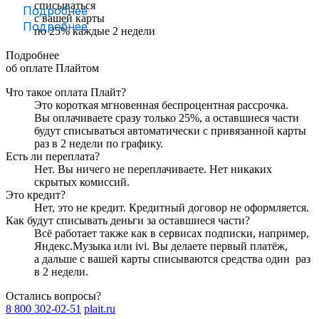
списываться
Подробнее
с вашей карты
Подробнее
по
25
%
каждые 2 недели
Подробнее
об оплате Плайтом
Что такое оплата Плайт?
Это короткая мгновенная беспроцентная рассрочка.
Вы оплачиваете сразу только
25
%, а оставшиеся части
будут списываться автоматически с привязанной карты
раз в 2 недели
по графику.
Есть ли переплата?
Нет. Вы ничего не переплачиваете. Нет никаких
скрытых комиссий.
Это кредит?
Нет, это не кредит. Кредитный договор не оформляется.
Как будут списывать деньги за оставшиеся части?
Всё работает также как в сервисах подписки, например,
Яндекс.Музыка или ivi. Вы делаете первый платёж,
а дальше с вашей карты списываются средства один
раз
в 2 недели
.
Остались вопросы?
8 800 302-02-51
plait.ru