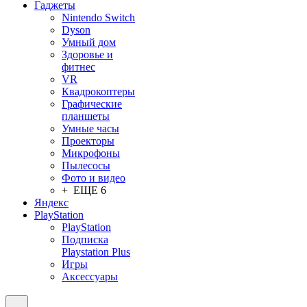
Гаджеты
Nintendo Switch
Dyson
Умный дом
Здоровье и
фитнес
VR
Квадрокоптеры
Графические
планшеты
Умные часы
Проекторы
Микрофоны
Пылесосы
Фото и видео
+ ЕЩЕ 6
Яндекс
PlayStation
PlayStation
Подписка
Playstation Plus
Игры
Аксессуары