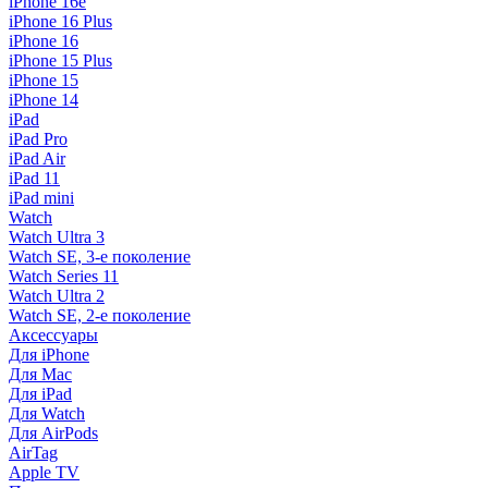
iPhone 16e
iPhone 16 Plus
iPhone 16
iPhone 15 Plus
iPhone 15
iPhone 14
iPad
iPad Pro
iPad Air
iPad 11
iPad mini
Watch
Watch Ultra 3
Watch SE, 3-е поколение
Watch Series 11
Watch Ultra 2
Watch SE, 2-е поколение
Аксессуары
Для iPhone
Для Mac
Для iPad
Для Watch
Для AirPods
AirTag
Apple TV