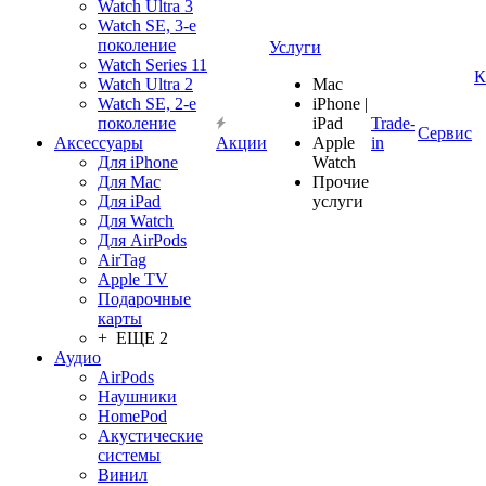
Watch Ultra 3
Watch SE, 3-е
поколение
Услуги
Watch Series 11
К
Watch Ultra 2
Mac
Watch SE, 2-е
iPhone |
поколение
iPad
Trade-
Сервис
Аксессуары
Акции
Apple
in
Для iPhone
Watch
Для Mac
Прочие
Для iPad
услуги
Для Watch
Для AirPods
AirTag
Apple TV
Подарочные
карты
+ ЕЩЕ 2
Аудио
AirPods
Наушники
HomePod
Акустические
системы
Винил