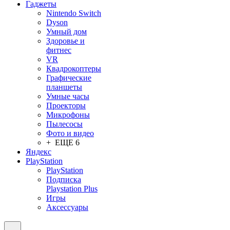
Гаджеты
Nintendo Switch
Dyson
Умный дом
Здоровье и
фитнес
VR
Квадрокоптеры
Графические
планшеты
Умные часы
Проекторы
Микрофоны
Пылесосы
Фото и видео
+ ЕЩЕ 6
Яндекс
PlayStation
PlayStation
Подписка
Playstation Plus
Игры
Аксессуары