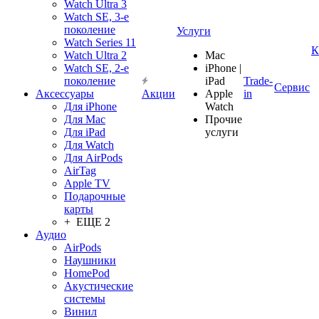
Watch Ultra 3
Watch SE, 3-е
поколение
Услуги
Watch Series 11
К
Watch Ultra 2
Mac
Watch SE, 2-е
iPhone |
поколение
iPad
Trade-
Сервис
Аксессуары
Акции
Apple
in
Для iPhone
Watch
Для Mac
Прочие
Для iPad
услуги
Для Watch
Для AirPods
AirTag
Apple TV
Подарочные
карты
+ ЕЩЕ 2
Аудио
AirPods
Наушники
HomePod
Акустические
системы
Винил