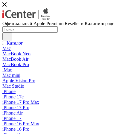
Официальный Apple Premium Reseller в Калининграде
Каталог
Mac
MacBook Neo
MacBook Air
MacBook Pro
iMac
Mac mini
Apple Vision Pro
Mac Studio
iPhone
iPhone 17e
iPhone 17 Pro Max
iPhone 17 Pro
iPhone Air
iPhone 17
iPhone 16 Pro Max
iPhone 16 Pro