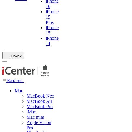
iPhone
16
iPhone
15
Plus
iPhone
15
iPhone
14
Поиск
Каталог
Mac
MacBook Neo
MacBook Air
MacBook Pro
iMac
Mac mini
Apple Vision
Pro