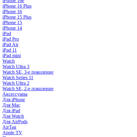
iPhone 16e
iPhone 16 Plus
iPhone 16
iPhone 15 Plus
iPhone 15
iPhone 14
iPad
iPad Pro
iPad Air
iPad 11
iPad mini
Watch
Watch Ultra 3
Watch SE, 3-е поколение
Watch Series 11
Watch Ultra 2
Watch SE, 2-е поколение
Аксессуары
Для iPhone
Для Mac
Для iPad
Для Watch
Для AirPods
AirTag
Apple TV