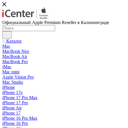
Официальный Apple Premium Reseller в Калининграде
Каталог
Mac
MacBook Neo
MacBook Air
MacBook Pro
iMac
Mac mini
Apple Vision Pro
Mac Studio
iPhone
iPhone 17e
iPhone 17 Pro Max
iPhone 17 Pro
iPhone Air
iPhone 17
iPhone 16 Pro Max
iPhone 16 Pro