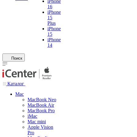
iPhone
16
iPhone
15
Plus
iPhone
15
iPhone
14
Поиск
Каталог
Mac
MacBook Neo
MacBook Air
MacBook Pro
iMac
Mac mini
Apple Vision
Pro