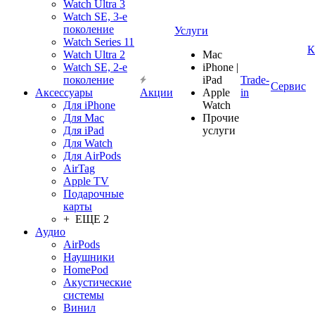
Watch Ultra 3
Watch SE, 3-е
поколение
Услуги
Watch Series 11
К
Watch Ultra 2
Mac
Watch SE, 2-е
iPhone |
поколение
iPad
Trade-
Сервис
Аксессуары
Акции
Apple
in
Для iPhone
Watch
Для Mac
Прочие
Для iPad
услуги
Для Watch
Для AirPods
AirTag
Apple TV
Подарочные
карты
+ ЕЩЕ 2
Аудио
AirPods
Наушники
HomePod
Акустические
системы
Винил