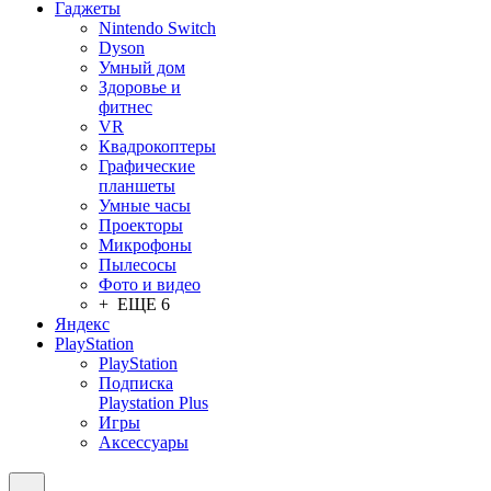
Гаджеты
Nintendo Switch
Dyson
Умный дом
Здоровье и
фитнес
VR
Квадрокоптеры
Графические
планшеты
Умные часы
Проекторы
Микрофоны
Пылесосы
Фото и видео
+ ЕЩЕ 6
Яндекс
PlayStation
PlayStation
Подписка
Playstation Plus
Игры
Аксессуары