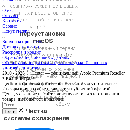
гарантируя сохранность ваших
О нас
данных и восстановление
Отзывы
работоспособности вашего
Контакты
Сервис
устройства.
Покупателям
Переустановка
macOS
Бонусная программа
Доставка и оплата
Наш авторизованный сервис
Рассрочка и кредит
позаботится о вашем Mac,
Обработка персональных данных
выполнив профессиональную
Общие условия договора купли-продажи бывшего в
употреблении товара
чистку системы охлаждения.
2010 - 2026 © iCenter — официальный Apple Premium Reseller
Инженеры удалят накопившуюся
в Калининграде.
пыль и другие загрязнения, которые
Цены в розничном и интернет-магазине могут отличаться.
Информация на сайте не является публичной офертой.
приводят к ухудшению
Цены, указанные на сайте, действуют только в отношении
производительности
товара, имеющегося в наличии.
и нежелательным сбоям.
Чистка
Найти
системы охлаждения