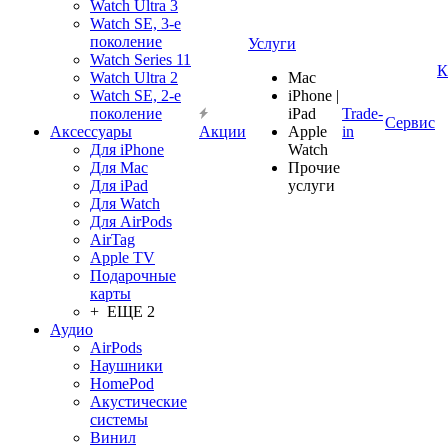
Watch Ultra 3
Watch SE, 3-е
поколение
Услуги
Watch Series 11
К
Watch Ultra 2
Mac
Watch SE, 2-е
iPhone |
поколение
iPad
Trade-
Сервис
Аксессуары
Акции
Apple
in
Для iPhone
Watch
Для Mac
Прочие
Для iPad
услуги
Для Watch
Для AirPods
AirTag
Apple TV
Подарочные
карты
+ ЕЩЕ 2
Аудио
AirPods
Наушники
HomePod
Акустические
системы
Винил