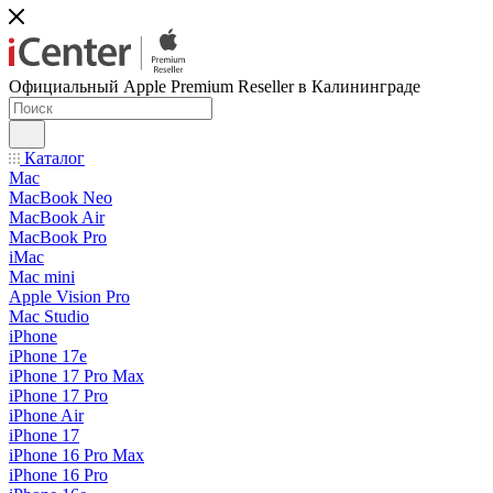
Официальный Apple Premium Reseller в Калининграде
Каталог
Mac
MacBook Neo
MacBook Air
MacBook Pro
iMac
Mac mini
Apple Vision Pro
Mac Studio
iPhone
iPhone 17e
iPhone 17 Pro Max
iPhone 17 Pro
iPhone Air
iPhone 17
iPhone 16 Pro Max
iPhone 16 Pro