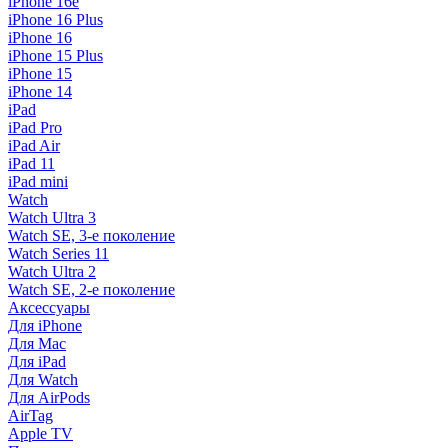
iPhone 16e
iPhone 16 Plus
iPhone 16
iPhone 15 Plus
iPhone 15
iPhone 14
iPad
iPad Pro
iPad Air
iPad 11
iPad mini
Watch
Watch Ultra 3
Watch SE, 3-е поколение
Watch Series 11
Watch Ultra 2
Watch SE, 2-е поколение
Аксессуары
Для iPhone
Для Mac
Для iPad
Для Watch
Для AirPods
AirTag
Apple TV