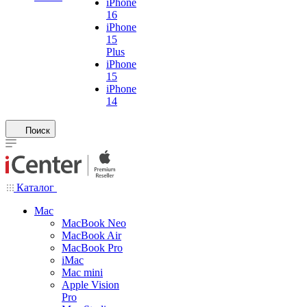
iPhone
16
iPhone
15
Plus
iPhone
15
iPhone
14
Поиск
Каталог
Mac
MacBook Neo
MacBook Air
MacBook Pro
iMac
Mac mini
Apple Vision
Pro