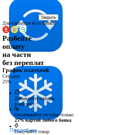
Закрыть
Для клиентов всех банков
Разбейте
оплату
на части
без переплат
График платежей
Сегодня
25
%
Добавляйте товары
в корзину
Оплачивайте сегодня только
25
% картой любого банка
Подробнее
Получайте товар