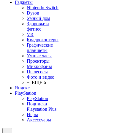
Гаджеты
Nintendo Switch
Dyson
Умный дом
Здоровье и
фитнес
VR
Квадрокоптеры
Графические
планшеты
Умные часы
Проекторы
Микрофоны
Пылесосы
Фото и видео
+ ЕЩЕ 6
Яндекс
PlayStation
PlayStation
Подписка
Playstation Plus
Игры
Аксессуары