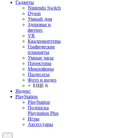
Гаджеты
Nintendo Switch
Dyson
Умный дом
Здоровье и
фитнес
VR
Квадрокоптеры
Графические
планшеты
Умные часы
Проекторы
Микрофоны
Пылесосы
Фото и видео
+ ЕЩЕ 6
Яндекс
PlayStation
PlayStation
Подписка
Playstation Plus
Игры
Аксессуары