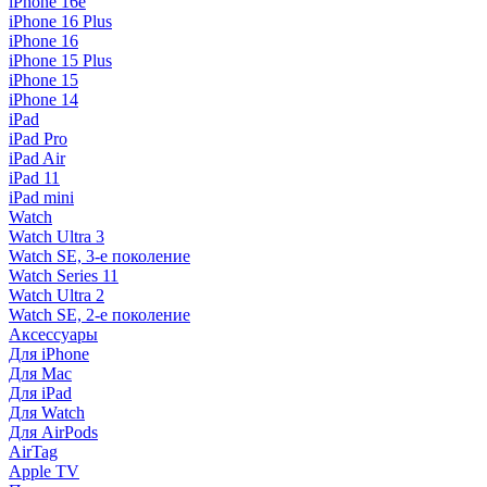
iPhone 16e
iPhone 16 Plus
iPhone 16
iPhone 15 Plus
iPhone 15
iPhone 14
iPad
iPad Pro
iPad Air
iPad 11
iPad mini
Watch
Watch Ultra 3
Watch SE, 3-е поколение
Watch Series 11
Watch Ultra 2
Watch SE, 2-е поколение
Аксессуары
Для iPhone
Для Mac
Для iPad
Для Watch
Для AirPods
AirTag
Apple TV