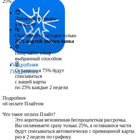
25
%
Добавляйте товары
в корзину
Оплачивайте сегодня только
25
% картой любого банка
Получайте товар
выбранный способом
Подробнее
Оставшиеся
75
% будут
Подробнее
списываться
с вашей карты
по
25
%
каждые 2 недели
Подробнее
об оплате Плайтом
Что такое оплата Плайт?
Это короткая мгновенная беспроцентная рассрочка.
Вы оплачиваете сразу только
25
%, а оставшиеся части
будут списываться автоматически с привязанной карты
раз в 2 недели
по графику.