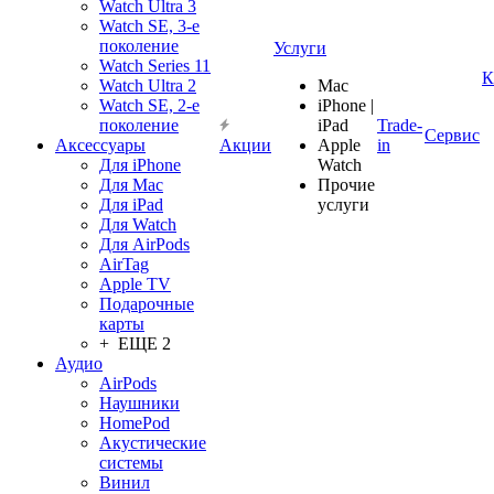
Watch Ultra 3
Watch SE, 3-е
поколение
Услуги
Watch Series 11
К
Watch Ultra 2
Mac
Watch SE, 2-е
iPhone |
поколение
iPad
Trade-
Сервис
Аксессуары
Акции
Apple
in
Для iPhone
Watch
Для Mac
Прочие
Для iPad
услуги
Для Watch
Для AirPods
AirTag
Apple TV
Подарочные
карты
+ ЕЩЕ 2
Аудио
AirPods
Наушники
HomePod
Акустические
системы
Винил