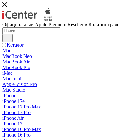
Официальный Apple Premium Reseller в Калининграде
Каталог
Mac
MacBook Neo
MacBook Air
MacBook Pro
iMac
Mac mini
Apple Vision Pro
Mac Studio
iPhone
iPhone 17e
iPhone 17 Pro Max
iPhone 17 Pro
iPhone Air
iPhone 17
iPhone 16 Pro Max
iPhone 16 Pro