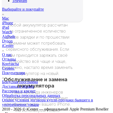
Telegram
Выбирайте и покупайте
Mac
iPhone
Любой аккумулятор рассчитан
iPad
на ограниченное количество
Watch
AirPods
циклов зарядки и по прошествии
Dyson
времени может потребовать
iCenter
сервисного обслуживания. Если
О нас
вам приходится заряжать своё
Отзывы
устройство всё чаще и чаще,
Контакты
возможно, настало время заменить
Сервис
Покупателям
аккумулятор на новый.
Обслуживание и замена
Бонусная программа
аккумулятора
Доставка и оплата
Рассрочка и кредит
Наша команда инженеров
Обработка персональных данных
профессионально восстановит
Общие условия договора купли-продажи бывшего в
или заменит экран вашего iPhone.
употреблении товара
2010 - 2026 © iCenter — официальный Apple Premium Reseller
Мы используем только