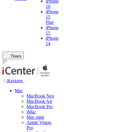
iPhone
16
iPhone
15
Plus
iPhone
15
iPhone
14
Поиск
Каталог
Mac
MacBook Neo
MacBook Air
MacBook Pro
iMac
Mac mini
Apple Vision
Pro