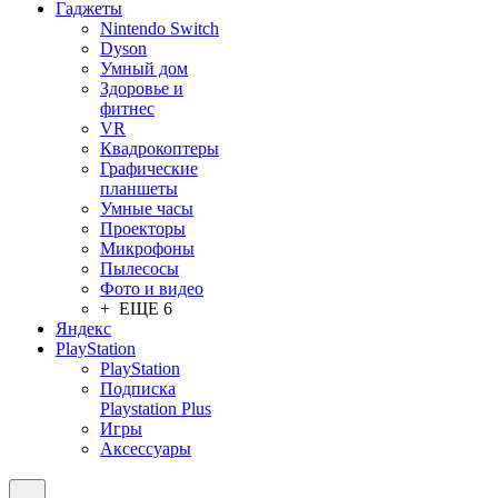
Гаджеты
Nintendo Switch
Dyson
Умный дом
Здоровье и
фитнес
VR
Квадрокоптеры
Графические
планшеты
Умные часы
Проекторы
Микрофоны
Пылесосы
Фото и видео
+ ЕЩЕ 6
Яндекс
PlayStation
PlayStation
Подписка
Playstation Plus
Игры
Аксессуары