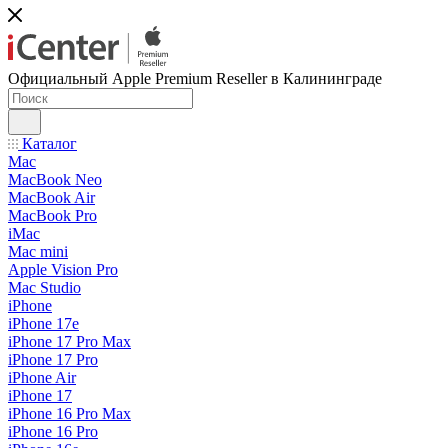
Официальный Apple Premium Reseller в Калининграде
Каталог
Mac
MacBook Neo
MacBook Air
MacBook Pro
iMac
Mac mini
Apple Vision Pro
Mac Studio
iPhone
iPhone 17e
iPhone 17 Pro Max
iPhone 17 Pro
iPhone Air
iPhone 17
iPhone 16 Pro Max
iPhone 16 Pro