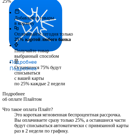
25
%
Добавляйте товары
в корзину
Оплачивайте сегодня только
25
% картой любого банка
Получайте товар
выбранный способом
Подробнее
Оставшиеся
75
% будут
Подробнее
списываться
с вашей карты
по
25
%
каждые 2 недели
Подробнее
об оплате Плайтом
Что такое оплата Плайт?
Это короткая мгновенная беспроцентная рассрочка.
Вы оплачиваете сразу только
25
%, а оставшиеся части
будут списываться автоматически с привязанной карты
раз в 2 недели
по графику.