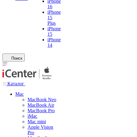
iPhone
16
iPhone
15
Plus
iPhone
15
iPhone
14
Поиск
Каталог
Mac
MacBook Neo
MacBook Air
MacBook Pro
iMac
Mac mini
Apple Vision
Pro