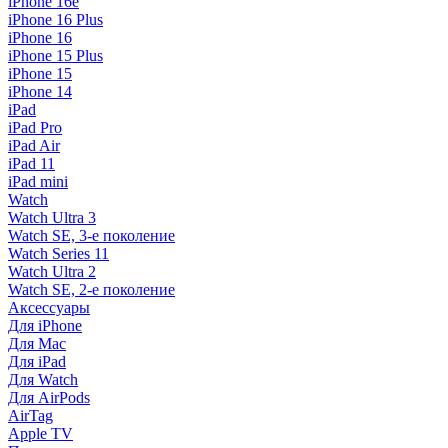
iPhone 16e
iPhone 16 Plus
iPhone 16
iPhone 15 Plus
iPhone 15
iPhone 14
iPad
iPad Pro
iPad Air
iPad 11
iPad mini
Watch
Watch Ultra 3
Watch SE, 3-е поколение
Watch Series 11
Watch Ultra 2
Watch SE, 2-е поколение
Аксессуары
Для iPhone
Для Mac
Для iPad
Для Watch
Для AirPods
AirTag
Apple TV