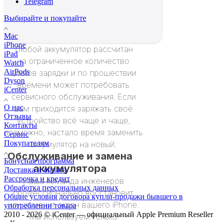
Telegram
Выбирайте и покупайте
Mac
iPhone
Любой аккумулятор рассчитан
iPad
на ограниченное количество
Watch
AirPods
циклов зарядки и по прошествии
Dyson
времени может потребовать
iCenter
сервисного обслуживания. Если
О нас
вам приходится заряжать своё
Отзывы
устройство всё чаще и чаще,
Контакты
возможно, настало время заменить
Сервис
Покупателям
аккумулятор на новый.
Обслуживание и замена
Бонусная программа
аккумулятора
Доставка и оплата
Рассрочка и кредит
Наша команда инженеров
Обработка персональных данных
профессионально восстановит
Общие условия договора купли-продажи бывшего в
или заменит экран вашего iPhone.
употреблении товара
2010 - 2026 © iCenter — официальный Apple Premium Reseller
Мы используем только