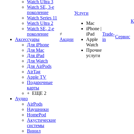
Watch Ultra 3
Watch SE, 3-е
поколение
Услуги
Watch Series 11
К
Watch Ultra 2
Mac
Watch SE, 2-е
iPhone |
поколение
iPad
Trade-
Сервис
Аксессуары
Акции
Apple
in
Для iPhone
Watch
Для Mac
Прочие
Для iPad
услуги
Для Watch
Для AirPods
AirTag
Apple TV
Подарочные
карты
+ ЕЩЕ 2
Аудио
AirPods
Наушники
HomePod
Акустические
системы
Винил