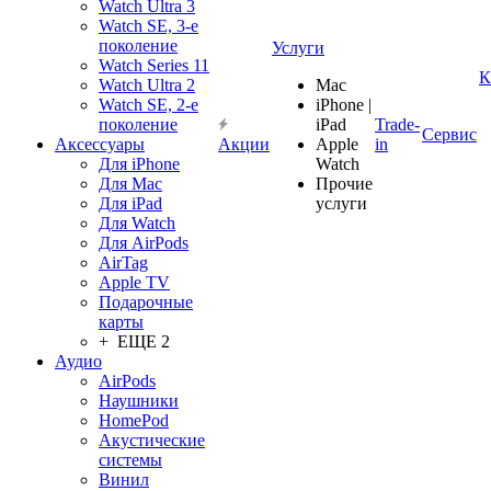
Watch Ultra 3
Watch SE, 3-е
поколение
Услуги
Watch Series 11
К
Watch Ultra 2
Mac
Watch SE, 2-е
iPhone |
поколение
iPad
Trade-
Сервис
Аксессуары
Акции
Apple
in
Для iPhone
Watch
Для Mac
Прочие
Для iPad
услуги
Для Watch
Для AirPods
AirTag
Apple TV
Подарочные
карты
+ ЕЩЕ 2
Аудио
AirPods
Наушники
HomePod
Акустические
системы
Винил