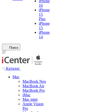
iPhone
16
iPhone
15
Plus
iPhone
15
iPhone
14
Поиск
Каталог
Mac
MacBook Neo
MacBook Air
MacBook Pro
iMac
Mac mini
Apple Vision
Pro