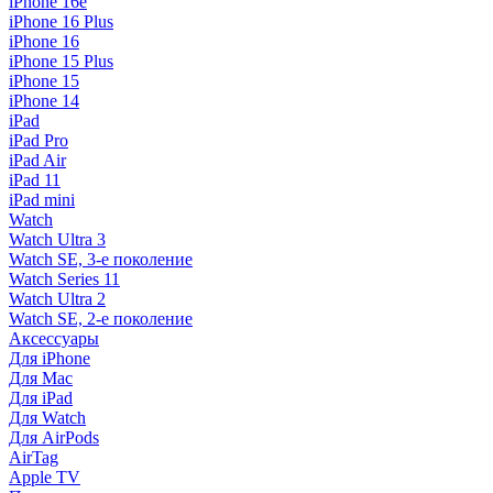
iPhone 16e
iPhone 16 Plus
iPhone 16
iPhone 15 Plus
iPhone 15
iPhone 14
iPad
iPad Pro
iPad Air
iPad 11
iPad mini
Watch
Watch Ultra 3
Watch SE, 3-е поколение
Watch Series 11
Watch Ultra 2
Watch SE, 2-е поколение
Аксессуары
Для iPhone
Для Mac
Для iPad
Для Watch
Для AirPods
AirTag
Apple TV