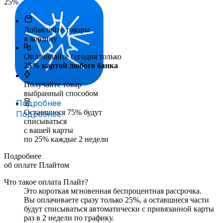
25
%
Добавляйте товары
в корзину
Оплачивайте сегодня только
25
% картой любого банка
Получайте товар
выбранный способом
Подробнее
Оставшиеся
75
% будут
Подробнее
списываться
с вашей карты
по
25
%
каждые 2 недели
Подробнее
об оплате Плайтом
Что такое оплата Плайт?
Это короткая мгновенная беспроцентная рассрочка.
Вы оплачиваете сразу только
25
%, а оставшиеся части
будут списываться автоматически с привязанной карты
раз в 2 недели
по графику.