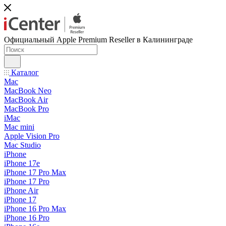
Официальный Apple Premium Reseller в Калининграде
Каталог
Mac
MacBook Neo
MacBook Air
MacBook Pro
iMac
Mac mini
Apple Vision Pro
Mac Studio
iPhone
iPhone 17e
iPhone 17 Pro Max
iPhone 17 Pro
iPhone Air
iPhone 17
iPhone 16 Pro Max
iPhone 16 Pro