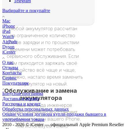
Telegram
Выбирайте и покупайте
Mac
iPhone
Любой аккумулятор рассчитан
iPad
на ограниченное количество
Watch
AirPods
циклов зарядки и по прошествии
Dyson
времени может потребовать
iCenter
сервисного обслуживания. Если
О нас
вам приходится заряжать своё
Отзывы
устройство всё чаще и чаще,
Контакты
возможно, настало время заменить
Сервис
Покупателям
аккумулятор на новый.
Обслуживание и замена
Бонусная программа
аккумулятора
Доставка и оплата
Рассрочка и кредит
Наша команда инженеров
Обработка персональных данных
профессионально восстановит
Общие условия договора купли-продажи бывшего в
или заменит экран вашего iPhone.
употреблении товара
2010 - 2026 © iCenter — официальный Apple Premium Reseller
Мы используем только