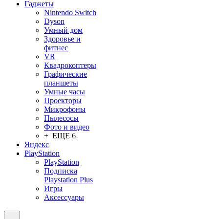
Гаджеты
Nintendo Switch
Dyson
Умный дом
Здоровье и
фитнес
VR
Квадрокоптеры
Графические
планшеты
Умные часы
Проекторы
Микрофоны
Пылесосы
Фото и видео
+ ЕЩЕ 6
Яндекс
PlayStation
PlayStation
Подписка
Playstation Plus
Игры
Аксессуары