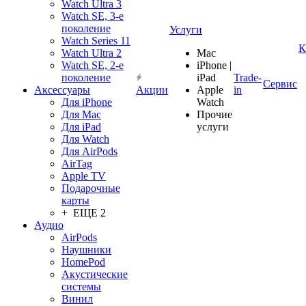
Watch Ultra 3
Watch SE, 3-е
поколение
Услуги
Watch Series 11
К
Watch Ultra 2
Mac
Watch SE, 2-е
iPhone |
поколение
iPad
Trade-
Сервис
Аксессуары
Акции
Apple
in
Для iPhone
Watch
Для Mac
Прочие
Для iPad
услуги
Для Watch
Для AirPods
AirTag
Apple TV
Подарочные
карты
+ ЕЩЕ 2
Аудио
AirPods
Наушники
HomePod
Акустические
системы
Винил