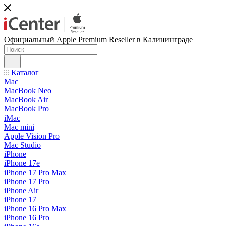
Официальный Apple Premium Reseller в Калининграде
Каталог
Mac
MacBook Neo
MacBook Air
MacBook Pro
iMac
Mac mini
Apple Vision Pro
Mac Studio
iPhone
iPhone 17e
iPhone 17 Pro Max
iPhone 17 Pro
iPhone Air
iPhone 17
iPhone 16 Pro Max
iPhone 16 Pro