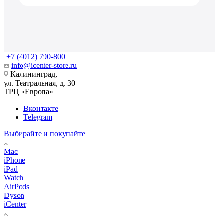
+7 (4012) 790-800
info@icenter-store.ru
Калининград,
ул. Театральная, д. 30
ТРЦ «Европа»
Вконтакте
Telegram
Выбирайте и покупайте
Mac
iPhone
iPad
Watch
AirPods
Dyson
iCenter