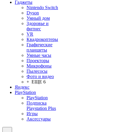
Гаджеты
Nintendo Switch
Dyson
Умный дом
Здоровье и
фитнес
VR
Квадрокоптеры
Графические
планшеты
Умные часы
Проекторы
Микрофоны
Пылесосы
Фото и видео
+ ЕЩЕ 6
Яндекс
PlayStation
PlayStation
Подписка
Playstation Plus
Игры
Аксессуары