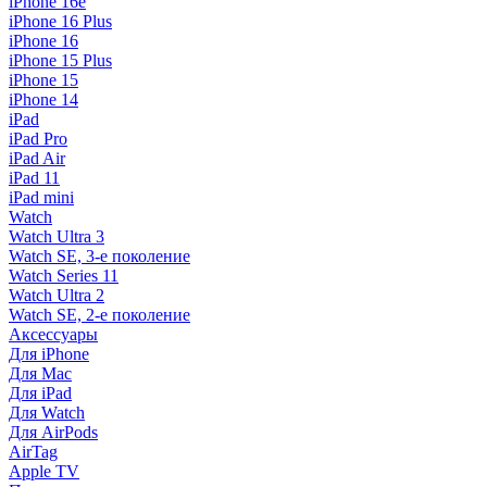
iPhone 16e
iPhone 16 Plus
iPhone 16
iPhone 15 Plus
iPhone 15
iPhone 14
iPad
iPad Pro
iPad Air
iPad 11
iPad mini
Watch
Watch Ultra 3
Watch SE, 3-е поколение
Watch Series 11
Watch Ultra 2
Watch SE, 2-е поколение
Аксессуары
Для iPhone
Для Mac
Для iPad
Для Watch
Для AirPods
AirTag
Apple TV