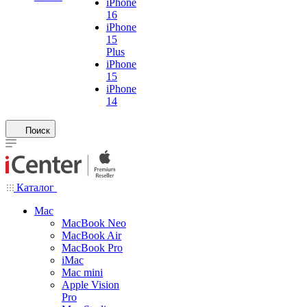
iPhone
16
iPhone
15
Plus
iPhone
15
iPhone
14
Поиск
Каталог
Mac
MacBook Neo
MacBook Air
MacBook Pro
iMac
Mac mini
Apple Vision
Pro