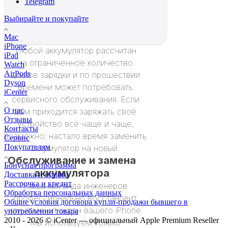
Telegram
Выбирайте и покупайте
Mac
iPhone
Любой аккумулятор рассчитан
iPad
на ограниченное количество
Watch
AirPods
циклов зарядки и по прошествии
Dyson
времени может потребовать
iCenter
сервисного обслуживания. Если
О нас
вам приходится заряжать своё
Отзывы
устройство всё чаще и чаще,
Контакты
возможно, настало время заменить
Сервис
Покупателям
аккумулятор на новый.
Обслуживание и замена
Бонусная программа
аккумулятора
Доставка и оплата
Рассрочка и кредит
Наша команда инженеров
Обработка персональных данных
профессионально восстановит
Общие условия договора купли-продажи бывшего в
или заменит экран вашего iPhone.
употреблении товара
2010 - 2026 © iCenter — официальный Apple Premium Reseller
Мы используем только