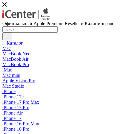
Официальный Apple Premium Reseller в Калининграде
Каталог
Mac
MacBook Neo
MacBook Air
MacBook Pro
iMac
Mac mini
Apple Vision Pro
Mac Studio
iPhone
iPhone 17e
iPhone 17 Pro Max
iPhone 17 Pro
iPhone Air
iPhone 17
iPhone 16 Pro Max
iPhone 16 Pro