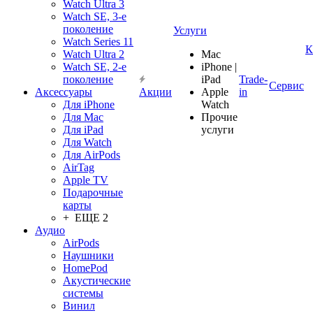
Watch Ultra 3
Watch SE, 3-е
поколение
Услуги
Watch Series 11
К
Watch Ultra 2
Mac
Watch SE, 2-е
iPhone |
поколение
iPad
Trade-
Сервис
Аксессуары
Акции
Apple
in
Для iPhone
Watch
Для Mac
Прочие
Для iPad
услуги
Для Watch
Для AirPods
AirTag
Apple TV
Подарочные
карты
+ ЕЩЕ 2
Аудио
AirPods
Наушники
HomePod
Акустические
системы
Винил