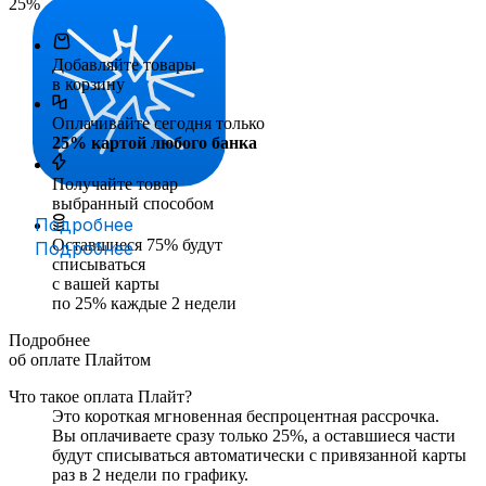
25
%
Добавляйте товары
в корзину
Оплачивайте сегодня только
25
% картой любого банка
Получайте товар
выбранный способом
Подробнее
Оставшиеся
75
% будут
Подробнее
списываться
с вашей карты
по
25
%
каждые 2 недели
Подробнее
об оплате Плайтом
Что такое оплата Плайт?
Это короткая мгновенная беспроцентная рассрочка.
Вы оплачиваете сразу только
25
%, а оставшиеся части
будут списываться автоматически с привязанной карты
раз в 2 недели
по графику.