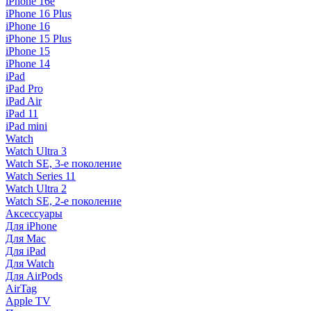
iPhone 16e
iPhone 16 Plus
iPhone 16
iPhone 15 Plus
iPhone 15
iPhone 14
iPad
iPad Pro
iPad Air
iPad 11
iPad mini
Watch
Watch Ultra 3
Watch SE, 3-е поколение
Watch Series 11
Watch Ultra 2
Watch SE, 2-е поколение
Аксессуары
Для iPhone
Для Mac
Для iPad
Для Watch
Для AirPods
AirTag
Apple TV