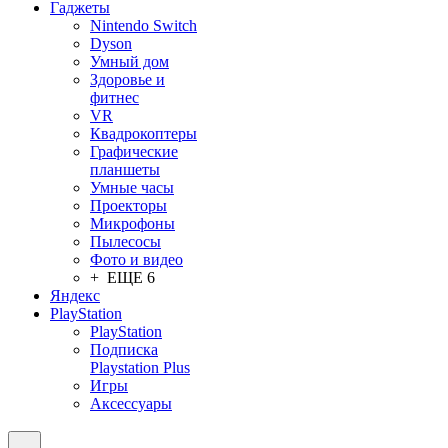
Гаджеты
Nintendo Switch
Dyson
Умный дом
Здоровье и
фитнес
VR
Квадрокоптеры
Графические
планшеты
Умные часы
Проекторы
Микрофоны
Пылесосы
Фото и видео
+ ЕЩЕ 6
Яндекс
PlayStation
PlayStation
Подписка
Playstation Plus
Игры
Аксессуары