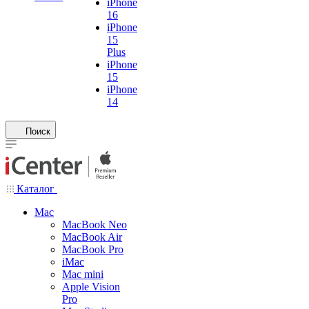
iPhone
16
iPhone
15
Plus
iPhone
15
iPhone
14
Поиск
Каталог
Mac
MacBook Neo
MacBook Air
MacBook Pro
iMac
Mac mini
Apple Vision
Pro