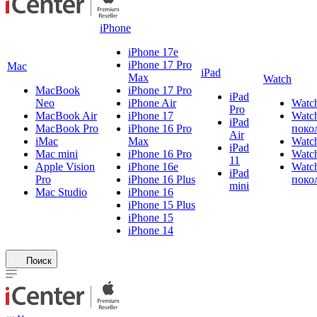
iPhone
iPhone 17e
iPhone 17 Pro
Mac
iPad
Max
Watch
MacBook
iPhone 17 Pro
iPad
Neo
iPhone Air
Watch
Pro
MacBook Air
iPhone 17
Watch
iPad
MacBook Pro
iPhone 16 Pro
поко
Air
iMac
Max
Watch
iPad
Mac mini
iPhone 16 Pro
Watch
11
Apple Vision
iPhone 16e
Watch
iPad
Pro
iPhone 16 Plus
поко
mini
Mac Studio
iPhone 16
iPhone 15 Plus
iPhone 15
iPhone 14
Поиск