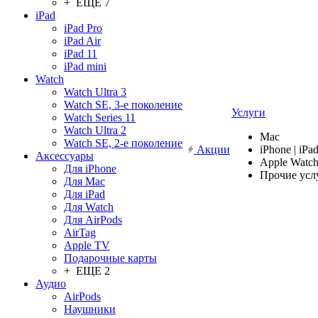
+ ЕЩЕ 7
iPad
iPad Pro
iPad Air
iPad 11
iPad mini
Watch
Watch Ultra 3
Watch SE, 3-е поколение
Услуги
Watch Series 11
Watch Ultra 2
Mac
Watch SE, 2-е поколение
Акции
iPhone | iPa
Аксессуары
Apple Watc
Для iPhone
Прочие усл
Для Mac
Для iPad
Для Watch
Для AirPods
AirTag
Apple TV
Подарочные карты
+ ЕЩЕ 2
Аудио
AirPods
Наушники