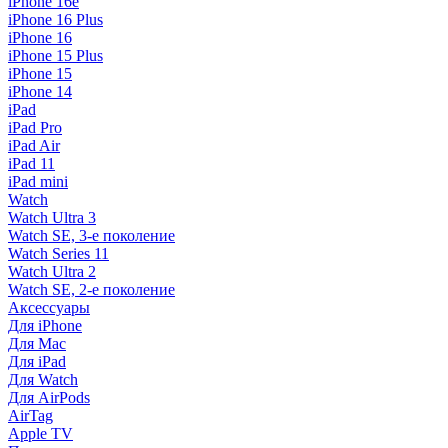
iPhone 16e
iPhone 16 Plus
iPhone 16
iPhone 15 Plus
iPhone 15
iPhone 14
iPad
iPad Pro
iPad Air
iPad 11
iPad mini
Watch
Watch Ultra 3
Watch SE, 3-е поколение
Watch Series 11
Watch Ultra 2
Watch SE, 2-е поколение
Аксессуары
Для iPhone
Для Mac
Для iPad
Для Watch
Для AirPods
AirTag
Apple TV