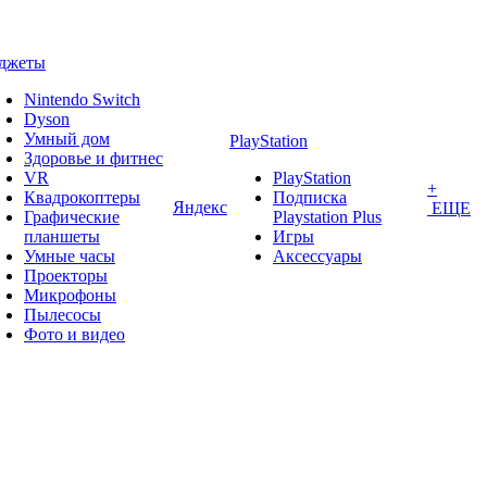
джеты
Nintendo Switch
Dyson
Умный дом
PlayStation
Здоровье и фитнес
VR
PlayStation
+
Квадрокоптеры
Подписка
Яндекс
ЕЩЕ
Графические
Playstation Plus
планшеты
Игры
Умные часы
Аксессуары
Проекторы
Микрофоны
Пылесосы
Фото и видео