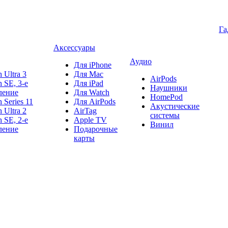
Га
Аксессуары
Аудио
Для iPhone
 Ultra 3
Для Mac
AirPods
 SE, 3-е
Для iPad
Наушники
ление
Для Watch
HomePod
 Series 11
Для AirPods
Акустические
 Ultra 2
AirTag
системы
 SE, 2-е
Apple TV
Винил
ление
Подарочные
карты