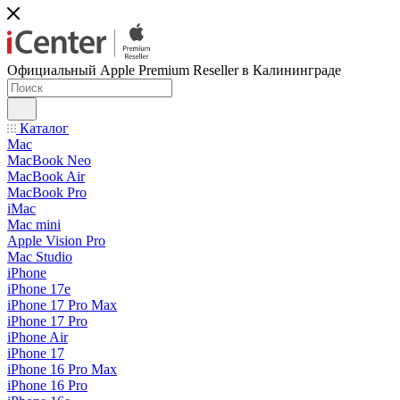
Официальный Apple Premium Reseller в Калининграде
Каталог
Mac
MacBook Neo
MacBook Air
MacBook Pro
iMac
Mac mini
Apple Vision Pro
Mac Studio
iPhone
iPhone 17e
iPhone 17 Pro Max
iPhone 17 Pro
iPhone Air
iPhone 17
iPhone 16 Pro Max
iPhone 16 Pro