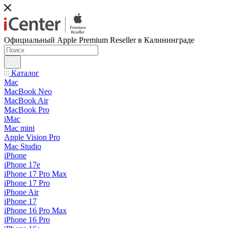
Официальный Apple Premium Reseller в Калининграде
Каталог
Mac
MacBook Neo
MacBook Air
MacBook Pro
iMac
Mac mini
Apple Vision Pro
Mac Studio
iPhone
iPhone 17e
iPhone 17 Pro Max
iPhone 17 Pro
iPhone Air
iPhone 17
iPhone 16 Pro Max
iPhone 16 Pro