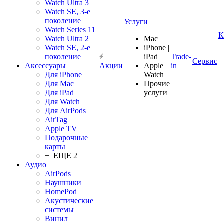
Watch Ultra 3
Watch SE, 3-е
поколение
Услуги
Watch Series 11
К
Watch Ultra 2
Mac
Watch SE, 2-е
iPhone |
поколение
iPad
Trade-
Сервис
Аксессуары
Акции
Apple
in
Для iPhone
Watch
Для Mac
Прочие
Для iPad
услуги
Для Watch
Для AirPods
AirTag
Apple TV
Подарочные
карты
+ ЕЩЕ 2
Аудио
AirPods
Наушники
HomePod
Акустические
системы
Винил