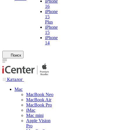
iPhone
16
iPhone
15
Plus
iPhone
15
iPhone
14
Поиск
Каталог
Mac
MacBook Neo
MacBook Air
MacBook Pro
iMac
Mac mini
Apple Vision
Pro