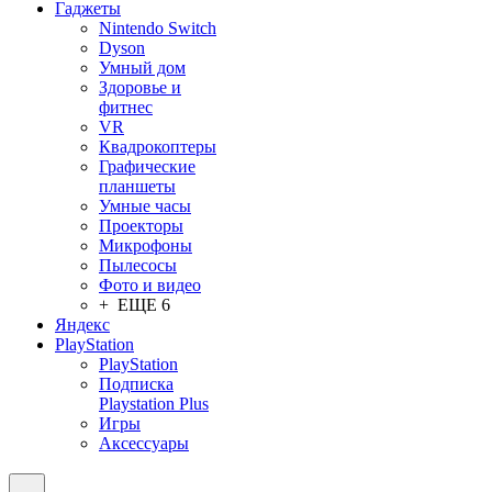
Гаджеты
Nintendo Switch
Dyson
Умный дом
Здоровье и
фитнес
VR
Квадрокоптеры
Графические
планшеты
Умные часы
Проекторы
Микрофоны
Пылесосы
Фото и видео
+ ЕЩЕ 6
Яндекс
PlayStation
PlayStation
Подписка
Playstation Plus
Игры
Аксессуары