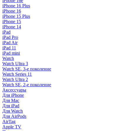
iPhone 16e
iPhone 16 Plus
iPhone 16
iPhone 15 Plus
iPhone 15
iPhone 14
iPad
iPad Pro
iPad Air
iPad 11
iPad mini
Watch
Watch Ultra 3
Watch SE, 3-е поколение
Watch Series 11
Watch Ultra 2
Watch SE, 2-е поколение
Аксессуары
Для iPhone
Для Mac
Для iPad
Для Watch
Для AirPods
AirTag
Apple TV