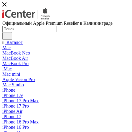
Официальный Apple Premium Reseller в Калининграде
Каталог
Mac
MacBook Neo
MacBook Air
MacBook Pro
iMac
Mac mini
Apple Vision Pro
Mac Studio
iPhone
iPhone 17e
iPhone 17 Pro Max
iPhone 17 Pro
iPhone Air
iPhone 17
iPhone 16 Pro Max
iPhone 16 Pro