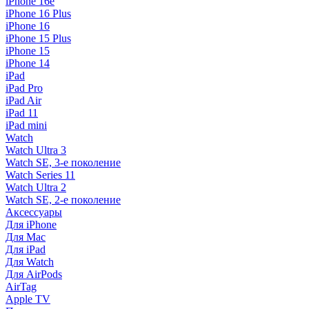
iPhone 16e
iPhone 16 Plus
iPhone 16
iPhone 15 Plus
iPhone 15
iPhone 14
iPad
iPad Pro
iPad Air
iPad 11
iPad mini
Watch
Watch Ultra 3
Watch SE, 3-е поколение
Watch Series 11
Watch Ultra 2
Watch SE, 2-е поколение
Аксессуары
Для iPhone
Для Mac
Для iPad
Для Watch
Для AirPods
AirTag
Apple TV