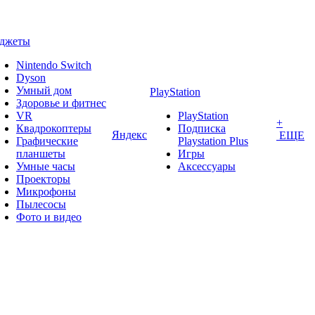
аджеты
Nintendo Switch
Dyson
Умный дом
PlayStation
Здоровье и фитнес
VR
PlayStation
+
Квадрокоптеры
Подписка
Яндекс
ЕЩЕ
Графические
Playstation Plus
планшеты
Игры
Умные часы
Аксессуары
Проекторы
Микрофоны
Пылесосы
Фото и видео