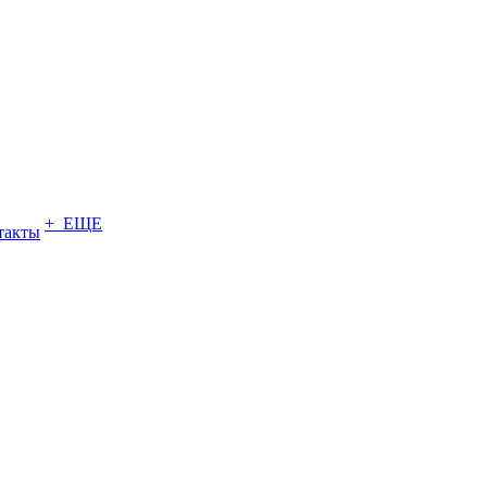
+ ЕЩЕ
такты