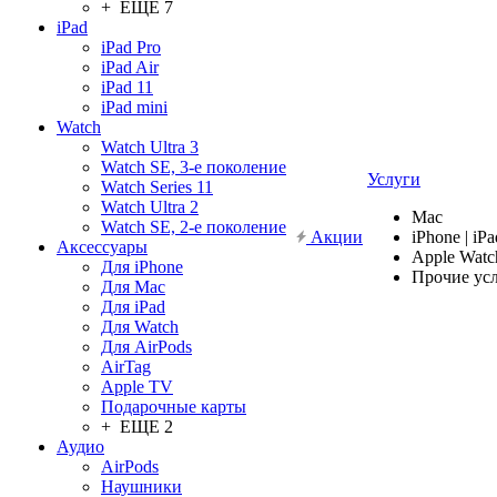
+ ЕЩЕ 7
iPad
iPad Pro
iPad Air
iPad 11
iPad mini
Watch
Watch Ultra 3
Watch SE, 3-е поколение
Услуги
Watch Series 11
Watch Ultra 2
Mac
Watch SE, 2-е поколение
Акции
iPhone | iPa
Аксессуары
Apple Watc
Для iPhone
Прочие ус
Для Mac
Для iPad
Для Watch
Для AirPods
AirTag
Apple TV
Подарочные карты
+ ЕЩЕ 2
Аудио
AirPods
Наушники