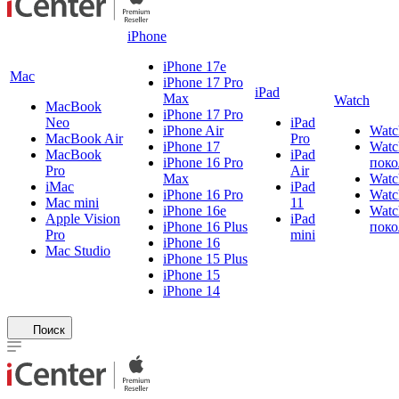
iPhone
iPhone 17e
Mac
iPhone 17 Pro
iPad
Max
Watch
MacBook
iPhone 17 Pro
Neo
iPad
iPhone Air
Watc
MacBook Air
Pro
iPhone 17
Watc
MacBook
iPad
iPhone 16 Pro
поко
Pro
Air
Max
Watc
iMac
iPad
iPhone 16 Pro
Watc
Mac mini
11
iPhone 16e
Watc
Apple Vision
iPad
iPhone 16 Plus
поко
Pro
mini
iPhone 16
Mac Studio
iPhone 15 Plus
iPhone 15
iPhone 14
Поиск