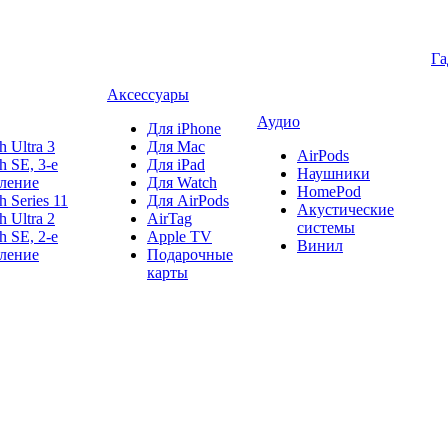
Г
Аксессуары
Аудио
Для iPhone
h Ultra 3
Для Mac
AirPods
h SE, 3-е
Для iPad
Наушники
ление
Для Watch
HomePod
h Series 11
Для AirPods
Акустические
h Ultra 2
AirTag
системы
h SE, 2-е
Apple TV
Винил
ление
Подарочные
карты