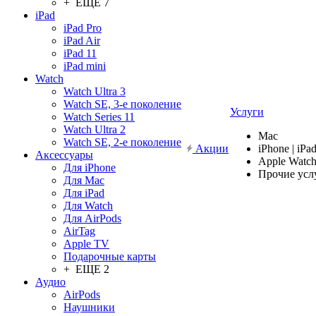
+ ЕЩЕ 7
iPad
iPad Pro
iPad Air
iPad 11
iPad mini
Watch
Watch Ultra 3
Watch SE, 3-е поколение
Услуги
Watch Series 11
Watch Ultra 2
Mac
Watch SE, 2-е поколение
Акции
iPhone | iPa
Аксессуары
Apple Watc
Для iPhone
Прочие усл
Для Mac
Для iPad
Для Watch
Для AirPods
AirTag
Apple TV
Подарочные карты
+ ЕЩЕ 2
Аудио
AirPods
Наушники