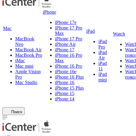
iPhone
iPhone 17e
iPhone 17 Pro
Mac
iPad
Max
Watch
MacBook
iPhone 17 Pro
iPad
Neo
iPhone Air
Watch
Pro
MacBook Air
iPhone 17
Watch
iPad
MacBook Pro
iPhone 16 Pro
поко
Air
iMac
Max
Watch
iPad
Mac mini
iPhone 16 Pro
Watch
11
Apple Vision
iPhone 16e
Watch
iPad
Pro
iPhone 16 Plus
поко
mini
Mac Studio
iPhone 16
iPhone 15 Plus
iPhone 15
iPhone 14
Поиск