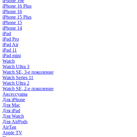
iPhone 16e
iPhone 16 Plus
iPhone 16
iPhone 15 Plus
iPhone 15
iPhone 14
iPad
iPad Pro
iPad Air
iPad 11
iPad mini
Watch
Watch Ultra 3
Watch SE, 3-е поколение
Watch Series 11
Watch Ultra 2
Watch SE, 2-е поколение
Аксессуары
Для iPhone
Для Mac
Для iPad
Для Watch
Для AirPods
AirTag
Apple TV