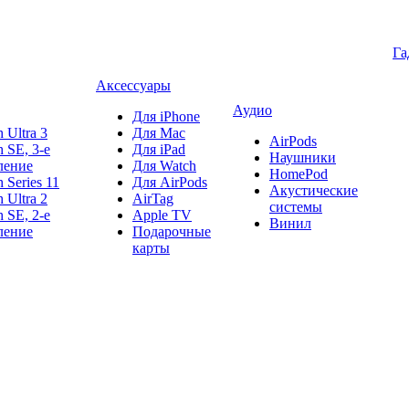
Га
Аксессуары
Аудио
Для iPhone
 Ultra 3
Для Mac
AirPods
 SE, 3-е
Для iPad
Наушники
ление
Для Watch
HomePod
 Series 11
Для AirPods
Акустические
 Ultra 2
AirTag
системы
 SE, 2-е
Apple TV
Винил
ление
Подарочные
карты