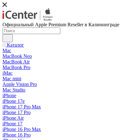
Официальный Apple Premium Reseller в Калининграде
Каталог
Mac
MacBook Neo
MacBook Air
MacBook Pro
iMac
Mac mini
Apple Vision Pro
Mac Studio
iPhone
iPhone 17e
iPhone 17 Pro Max
iPhone 17 Pro
iPhone Air
iPhone 17
iPhone 16 Pro Max
iPhone 16 Pro