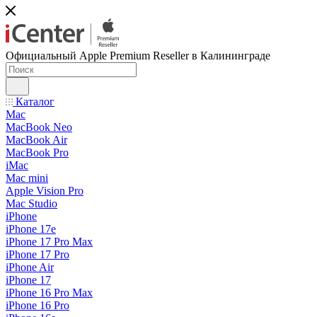
Официальный Apple Premium Reseller в Калининграде
Каталог
Mac
MacBook Neo
MacBook Air
MacBook Pro
iMac
Mac mini
Apple Vision Pro
Mac Studio
iPhone
iPhone 17e
iPhone 17 Pro Max
iPhone 17 Pro
iPhone Air
iPhone 17
iPhone 16 Pro Max
iPhone 16 Pro