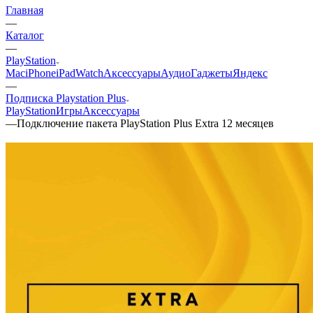
Главная
—
Каталог
—
PlayStation
Mac
iPhone
iPad
Watch
Аксессуары
Аудио
Гаджеты
Яндекс
—
Подписка Playstation Plus
PlayStation
Игры
Аксессуары
—
Подключение пакета PlayStation Plus Extra 12 месяцев