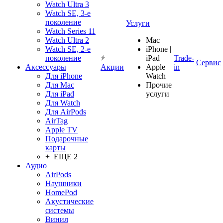
Watch Ultra 3
Watch SE, 3-е
поколение
Услуги
Watch Series 11
Watch Ultra 2
Mac
Watch SE, 2-е
iPhone |
поколение
iPad
Trade-
Сервис
Аксессуары
Акции
Apple
in
Для iPhone
Watch
Для Mac
Прочие
Для iPad
услуги
Для Watch
Для AirPods
AirTag
Apple TV
Подарочные
карты
+ ЕЩЕ 2
Аудио
AirPods
Наушники
HomePod
Акустические
системы
Винил