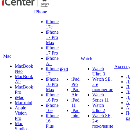
iPhone
iPhone
17e
iPhone
17 Pro
Max
iPhone
17 Pro
Mac
iPhone
Watch
Air
MacBook
Аксесс
iPhone
Watch
iPad
Neo
17
Ultra 3
MacBook
Д
iPhone
iPad
Watch SE,
Air
Д
16 Pro
Pro
3-е
MacBook
Д
Max
iPad
поколение
Pro
Д
iPhone
Air
Watch
iMac
Д
16 Pro
iPad
Series 11
Mac mini
A
iPhone
11
Watch
Apple
A
16e
iPad
Ultra 2
Vision
П
iPhone
mini
Watch SE,
Pro
к
16
2-е
Mac
Plus
поколение
Studio