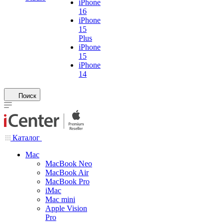
iPhone
16
iPhone
15
Plus
iPhone
15
iPhone
14
Поиск
Каталог
Mac
MacBook Neo
MacBook Air
MacBook Pro
iMac
Mac mini
Apple Vision
Pro