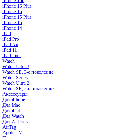
iPhone 16e
iPhone 16 Plus
iPhone 16
iPhone 15 Plus
iPhone 15
iPhone 14
iPad
iPad Pro
iPad Air
iPad 11
iPad mini
Watch
Watch Ultra 3
Watch SE, 3-е поколение
Watch Series 11
Watch Ultra 2
Watch SE, 2-е поколение
Аксессуары
Для iPhone
Для Mac
Для iPad
Для Watch
Для AirPods
AirTag
Apple TV