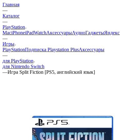
Главная
—
Каталог
—
PlayStation
Mac
iPhone
iPad
Watch
Аксессуары
Аудио
Гаджеты
Яндекс
—
Игры
PlayStation
Подписка Playstation Plus
Аксессуары
—
для PlayStation
для Nintendo Switch
—
Игра Split Fiction [PS5, английский язык]