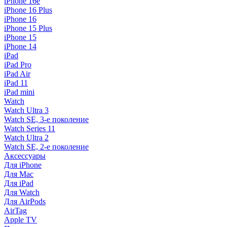
iPhone 16e
iPhone 16 Plus
iPhone 16
iPhone 15 Plus
iPhone 15
iPhone 14
iPad
iPad Pro
iPad Air
iPad 11
iPad mini
Watch
Watch Ultra 3
Watch SE, 3-е поколение
Watch Series 11
Watch Ultra 2
Watch SE, 2-е поколение
Аксессуары
Для iPhone
Для Mac
Для iPad
Для Watch
Для AirPods
AirTag
Apple TV