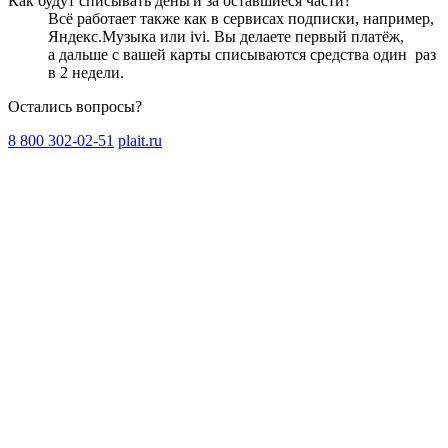
Как будут списывать деньги за оставшиеся части?
Всё работает также как в сервисах подписки, например,
Яндекс.Музыка или ivi. Вы делаете первый платёж,
а дальше с вашей карты списываются средства один
раз
в 2 недели
.
Остались вопросы?
8 800 302-02-51
plait.ru