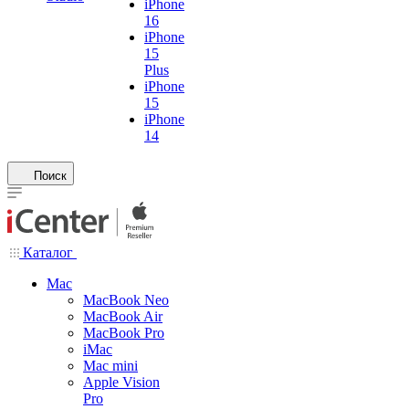
iPhone
16
iPhone
15
Plus
iPhone
15
iPhone
14
Поиск
Каталог
Mac
MacBook Neo
MacBook Air
MacBook Pro
iMac
Mac mini
Apple Vision
Pro