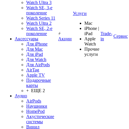
Watch Ultra 3
Watch SE, 3-е
поколение
Услуги
Watch Series 11
Watch Ultra 2
Mac
Watch SE, 2-е
iPhone |
поколение
iPad
Trade-
Сервис
Аксессуары
Акции
Apple
in
Для iPhone
Watch
Для Mac
Прочие
Для iPad
услуги
Для Watch
Для AirPods
AirTag
Apple TV
Подарочные
карты
+ ЕЩЕ 2
Аудио
AirPods
Наушники
HomePod
Акустические
системы
Винил