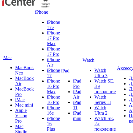
iPhone
iPhone
17e
iPhone
17 Pro
Max
iPhone
17 Pro
Mac
iPhone
Watch
Air
MacBook
Аксесс
iPhone
Watch
iPad
Neo
17
Ultra 3
MacBook
Д
iPhone
iPad
Watch SE,
Air
Д
16 Pro
Pro
3-е
MacBook
Д
Max
iPad
поколение
Pro
Д
iPhone
Air
Watch
iMac
Д
16 Pro
iPad
Series 11
Mac mini
A
iPhone
11
Watch
Apple
A
16e
iPad
Ultra 2
Vision
П
iPhone
mini
Watch SE,
Pro
к
16
2-е
Mac
Plus
поколение
Studio