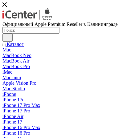
Официальный Apple Premium Reseller в Калининграде
Каталог
Mac
MacBook Neo
MacBook Air
MacBook Pro
iMac
Mac mini
Apple Vision Pro
Mac Studio
iPhone
iPhone 17e
iPhone 17 Pro Max
iPhone 17 Pro
iPhone Air
iPhone 17
iPhone 16 Pro Max
iPhone 16 Pro