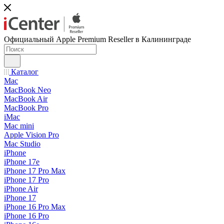
Официальный Apple Premium Reseller в Калининграде
Каталог
Mac
MacBook Neo
MacBook Air
MacBook Pro
iMac
Mac mini
Apple Vision Pro
Mac Studio
iPhone
iPhone 17e
iPhone 17 Pro Max
iPhone 17 Pro
iPhone Air
iPhone 17
iPhone 16 Pro Max
iPhone 16 Pro