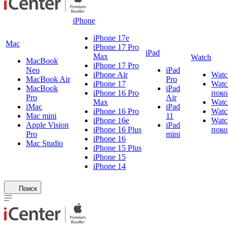
iPhone
iPhone 17e
Mac
iPhone 17 Pro
iPad
Max
Watch
MacBook
iPhone 17 Pro
Neo
iPad
iPhone Air
Watc
MacBook Air
Pro
iPhone 17
Watc
MacBook
iPad
iPhone 16 Pro
поко
Pro
Air
Max
Watc
iMac
iPad
iPhone 16 Pro
Watc
Mac mini
11
iPhone 16e
Watc
Apple Vision
iPad
iPhone 16 Plus
поко
Pro
mini
iPhone 16
Mac Studio
iPhone 15 Plus
iPhone 15
iPhone 14
Поиск