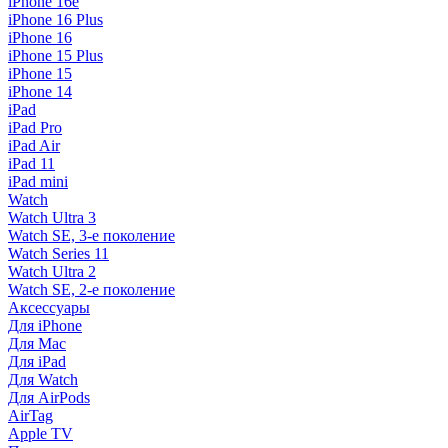
iPhone 16e
iPhone 16 Plus
iPhone 16
iPhone 15 Plus
iPhone 15
iPhone 14
iPad
iPad Pro
iPad Air
iPad 11
iPad mini
Watch
Watch Ultra 3
Watch SE, 3-е поколение
Watch Series 11
Watch Ultra 2
Watch SE, 2-е поколение
Аксессуары
Для iPhone
Для Mac
Для iPad
Для Watch
Для AirPods
AirTag
Apple TV