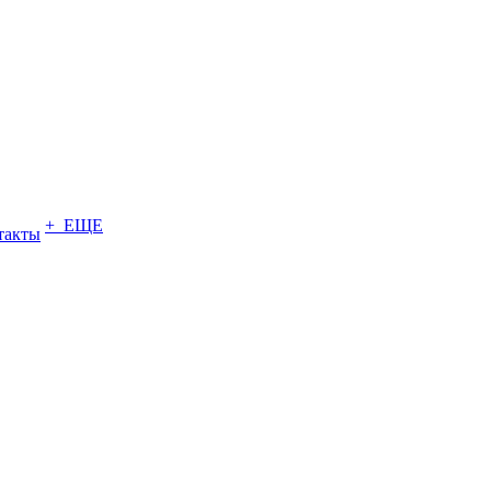
+ ЕЩЕ
такты