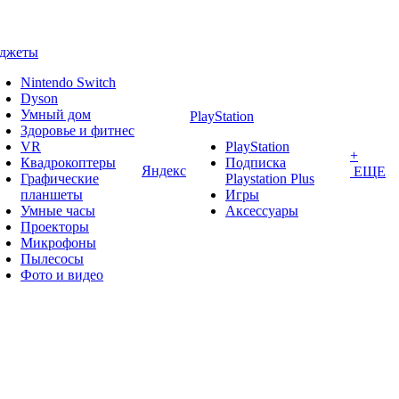
аджеты
Nintendo Switch
Dyson
Умный дом
PlayStation
Здоровье и фитнес
VR
PlayStation
+
Квадрокоптеры
Подписка
Яндекс
ЕЩЕ
Графические
Playstation Plus
планшеты
Игры
Умные часы
Аксессуары
Проекторы
Микрофоны
Пылесосы
Фото и видео