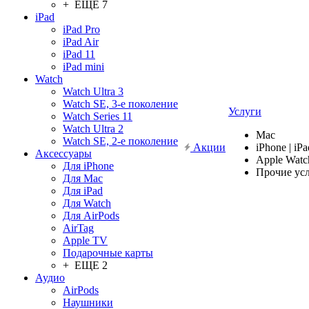
+ ЕЩЕ 7
iPad
iPad Pro
iPad Air
iPad 11
iPad mini
Watch
Watch Ultra 3
Watch SE, 3-е поколение
Услуги
Watch Series 11
Watch Ultra 2
Mac
Watch SE, 2-е поколение
Акции
iPhone | iPa
Аксессуары
Apple Watc
Для iPhone
Прочие ус
Для Mac
Для iPad
Для Watch
Для AirPods
AirTag
Apple TV
Подарочные карты
+ ЕЩЕ 2
Аудио
AirPods
Наушники