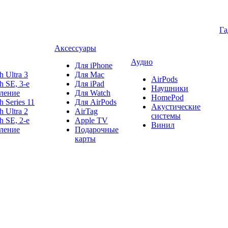
Г
Аксессуары
Аудио
Для iPhone
h Ultra 3
Для Mac
AirPods
h SE, 3-е
Для iPad
Наушники
ление
Для Watch
HomePod
h Series 11
Для AirPods
Акустические
h Ultra 2
AirTag
системы
h SE, 2-е
Apple TV
Винил
ление
Подарочные
карты