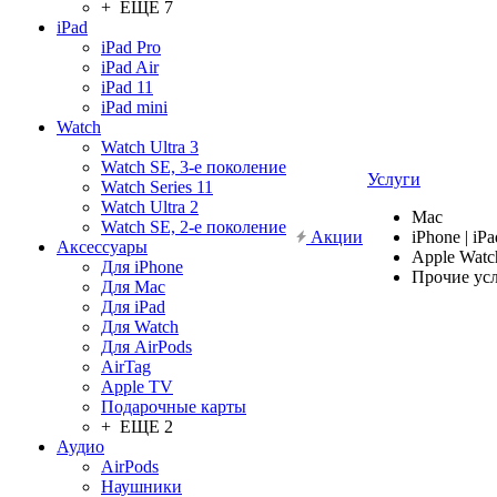
+ ЕЩЕ 7
iPad
iPad Pro
iPad Air
iPad 11
iPad mini
Watch
Watch Ultra 3
Watch SE, 3-е поколение
Услуги
Watch Series 11
Watch Ultra 2
Mac
Watch SE, 2-е поколение
Акции
iPhone | iPa
Аксессуары
Apple Watc
Для iPhone
Прочие ус
Для Mac
Для iPad
Для Watch
Для AirPods
AirTag
Apple TV
Подарочные карты
+ ЕЩЕ 2
Аудио
AirPods
Наушники