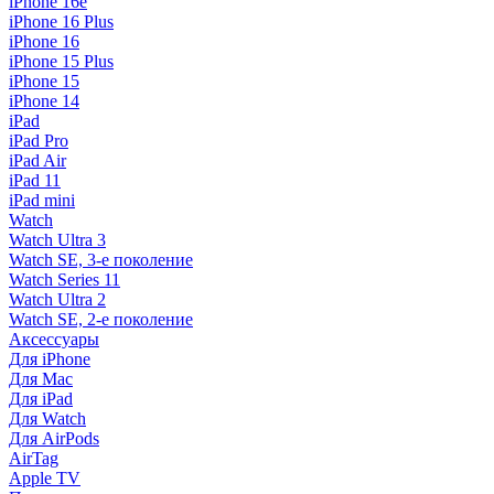
iPhone 16e
iPhone 16 Plus
iPhone 16
iPhone 15 Plus
iPhone 15
iPhone 14
iPad
iPad Pro
iPad Air
iPad 11
iPad mini
Watch
Watch Ultra 3
Watch SE, 3-е поколение
Watch Series 11
Watch Ultra 2
Watch SE, 2-е поколение
Аксессуары
Для iPhone
Для Mac
Для iPad
Для Watch
Для AirPods
AirTag
Apple TV