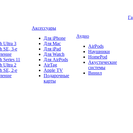
Г
Аксессуары
Аудио
Для iPhone
h Ultra 3
Для Mac
AirPods
h SE, 3-е
Для iPad
Наушники
ление
Для Watch
HomePod
h Series 11
Для AirPods
Акустические
h Ultra 2
AirTag
системы
h SE, 2-е
Apple TV
Винил
ление
Подарочные
карты