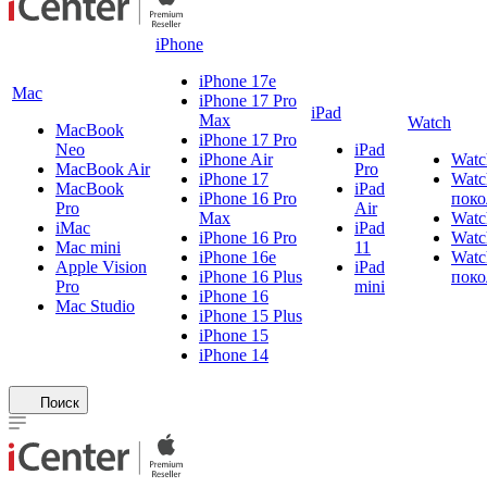
iPhone
iPhone 17e
Mac
iPhone 17 Pro
iPad
Max
Watch
MacBook
iPhone 17 Pro
Neo
iPad
iPhone Air
Watc
MacBook Air
Pro
iPhone 17
Watc
MacBook
iPad
iPhone 16 Pro
поко
Pro
Air
Max
Watc
iMac
iPad
iPhone 16 Pro
Watc
Mac mini
11
iPhone 16e
Watc
Apple Vision
iPad
iPhone 16 Plus
поко
Pro
mini
iPhone 16
Mac Studio
iPhone 15 Plus
iPhone 15
iPhone 14
Поиск