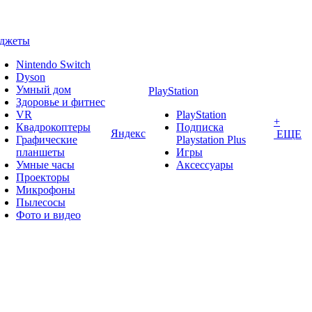
аджеты
Nintendo Switch
Dyson
Умный дом
PlayStation
Здоровье и фитнес
VR
PlayStation
+
Квадрокоптеры
Подписка
Яндекс
ЕЩЕ
Графические
Playstation Plus
планшеты
Игры
Умные часы
Аксессуары
Проекторы
Микрофоны
Пылесосы
Фото и видео