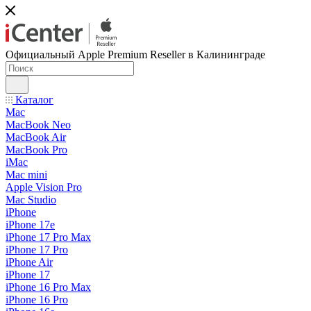
Официальный Apple Premium Reseller в Калининграде
Каталог
Mac
MacBook Neo
MacBook Air
MacBook Pro
iMac
Mac mini
Apple Vision Pro
Mac Studio
iPhone
iPhone 17e
iPhone 17 Pro Max
iPhone 17 Pro
iPhone Air
iPhone 17
iPhone 16 Pro Max
iPhone 16 Pro