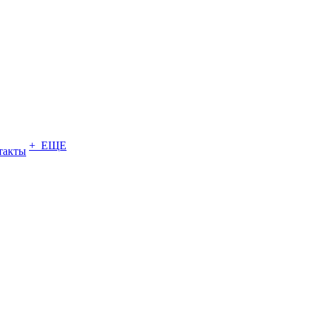
+ ЕЩЕ
такты