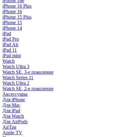
iPhone 16e
iPhone 16 Plus
iPhone 16
iPhone 15 Plus
iPhone 15
iPhone 14
iPad
iPad Pro
iPad Air
iPad 11
iPad mini
Watch
Watch Ultra 3
Watch SE, 3-е поколение
Watch Series 11
Watch Ultra 2
Watch SE, 2-е поколение
Аксессуары
Для iPhone
Для Mac
Для iPad
Для Watch
Для AirPods
AirTag
Apple TV