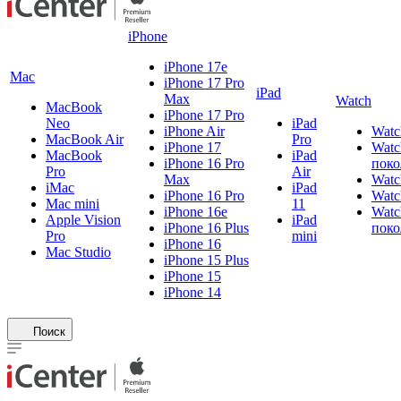
iPhone
iPhone 17e
Mac
iPhone 17 Pro
iPad
Max
Watch
MacBook
iPhone 17 Pro
Neo
iPad
iPhone Air
Watc
MacBook Air
Pro
iPhone 17
Watc
MacBook
iPad
iPhone 16 Pro
поко
Pro
Air
Max
Watc
iMac
iPad
iPhone 16 Pro
Watc
Mac mini
11
iPhone 16e
Watc
Apple Vision
iPad
iPhone 16 Plus
поко
Pro
mini
iPhone 16
Mac Studio
iPhone 15 Plus
iPhone 15
iPhone 14
Поиск