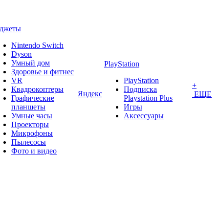
аджеты
Nintendo Switch
Dyson
Умный дом
PlayStation
Здоровье и фитнес
VR
PlayStation
+
Квадрокоптеры
Подписка
Яндекс
ЕЩЕ
Графические
Playstation Plus
планшеты
Игры
Умные часы
Аксессуары
Проекторы
Микрофоны
Пылесосы
Фото и видео