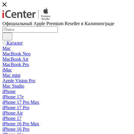
Официальный Apple Premium Reseller в Калининграде
Каталог
Mac
MacBook Neo
MacBook Air
MacBook Pro
iMac
Mac mini
Apple Vision Pro
Mac Studio
iPhone
iPhone 17e
iPhone 17 Pro Max
iPhone 17 Pro
iPhone Air
iPhone 17
iPhone 16 Pro Max
iPhone 16 Pro