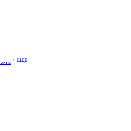
+ ЕЩЕ
такты