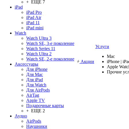
+ ЕЩЕ 7
iPad
iPad Pro
iPad Air
iPad 11
iPad mini
Watch
Watch Ultra 3
Watch SE, 3-е поколение
Услуги
Watch Series 11
Watch Ultra 2
Mac
Watch SE, 2-е поколение
Акции
iPhone | iPa
Аксессуары
Apple Watc
Для iPhone
Прочие ус
Для Mac
Для iPad
Для Watch
Для AirPods
AirTag
Apple TV
Подарочные карты
+ ЕЩЕ 2
Аудио
AirPods
Наушники