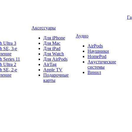
Г
Аксессуары
Аудио
Для iPhone
h Ultra 3
Для Mac
AirPods
h SE, 3-е
Для iPad
Наушники
ление
Для Watch
HomePod
h Series 11
Для AirPods
Акустические
h Ultra 2
AirTag
системы
h SE, 2-е
Apple TV
Винил
ление
Подарочные
карты